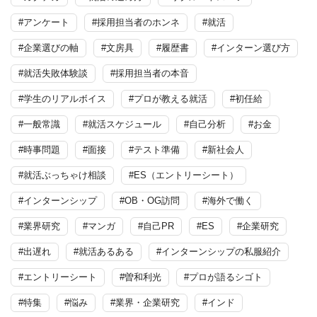
#アンケート
#採用担当者のホンネ
#就活
#企業選びの軸
#文房具
#履歴書
#インターン選び方
#就活失敗体験談
#採用担当者の本音
#学生のリアルボイス
#プロが教える就活
#初任給
#一般常識
#就活スケジュール
#自己分析
#お金
#時事問題
#面接
#テスト準備
#新社会人
#就活ぶっちゃけ相談
#ES（エントリーシート）
#インターンシップ
#OB・OG訪問
#海外で働く
#業界研究
#マンガ
#自己PR
#ES
#企業研究
#出遅れ
#就活あるある
#インターンシップの私服紹介
#エントリーシート
#曽和利光
#プロが語るシゴト
#特集
#悩み
#業界・企業研究
#インド