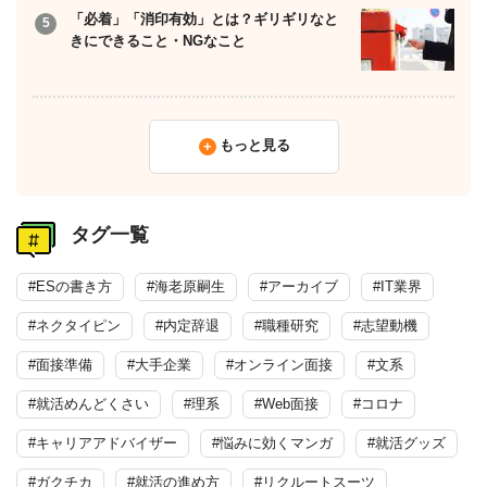
「必着」「消印有効」とは？ギリギリなと
きにできること・NGなこと
もっと見る
タグ一覧
#ESの書き方
#海老原嗣生
#アーカイブ
#IT業界
#ネクタイピン
#内定辞退
#職種研究
#志望動機
#面接準備
#大手企業
#オンライン面接
#文系
#就活めんどくさい
#理系
#Web面接
#コロナ
#キャリアアドバイザー
#悩みに効くマンガ
#就活グッズ
#ガクチカ
#就活の進め方
#リクルートスーツ