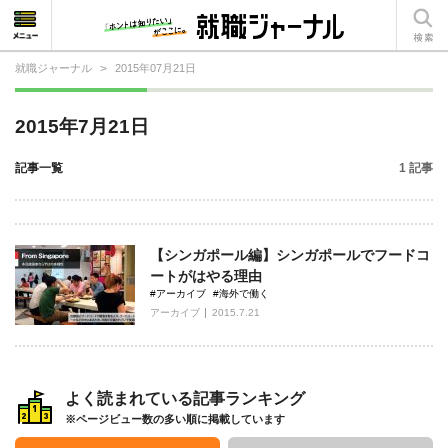
就職ジャーナル
>
2015年07月21日
就活相談
2015年7月21日
就活ノウハウ
記事一覧
1 記事
仕事の選び方・ヒント
仕事とは？
【シンガポール編】シンガポールでフードコ
就活コラム
ートがはやる理由
#アーカイブ
#海外で働く
アーカイブ
2015.7.21
よく読まれている記事ランキング
※ページビュー数の多い順に掲載しています