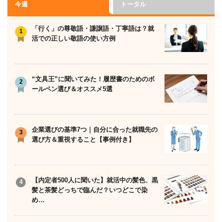
今週
トータル
「行く」の尊敬語・謙譲語・丁寧語は？就
活での正しい敬語の使い方例
“文具王”に聞いてみた！履歴書のためのボ
ールペン選び＆オススメ5選
企業選びの基準7つ｜自分に合った就職先の
選び方＆重視すること【事例付き】
【内定者500人に聞いた】就活中の髪色、黒
髪と茶髪どっちで臨んだ？いつどこで染
め…