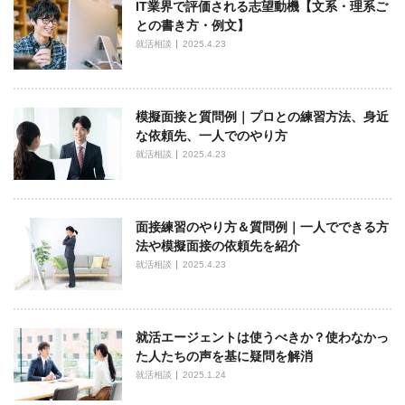
IT業界で評価される志望動機【文系・理系ご
との書き方・例文】
就活相談
2025.4.23
模擬面接と質問例｜プロとの練習方法、身近
な依頼先、一人でのやり方
就活相談
2025.4.23
面接練習のやり方＆質問例｜一人でできる方
法や模擬面接の依頼先を紹介
就活相談
2025.4.23
就活エージェントは使うべきか？使わなかっ
た人たちの声を基に疑問を解消
就活相談
2025.1.24