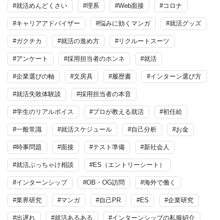
#就活めんどくさい
#理系
#Web面接
#コロナ
#キャリアアドバイザー
#悩みに効くマンガ
#就活グッズ
#ガクチカ
#就活の進め方
#リクルートスーツ
#アンケート
#採用担当者のホンネ
#就活
#企業選びの軸
#文房具
#履歴書
#インターン選び方
#就活失敗体験談
#採用担当者の本音
#学生のリアルボイス
#プロが教える就活
#初任給
#一般常識
#就活スケジュール
#自己分析
#お金
#時事問題
#面接
#テスト準備
#新社会人
#就活ぶっちゃけ相談
#ES（エントリーシート）
#インターンシップ
#OB・OG訪問
#海外で働く
#業界研究
#マンガ
#自己PR
#ES
#企業研究
#出遅れ
#就活あるある
#インターンシップの私服紹介