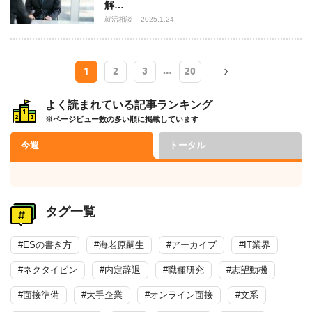
解…
就活相談
2025.1.24
…
1
2
3
20
よく読まれている記事ランキング
※ページビュー数の多い順に掲載しています
今週
トータル
タグ一覧
#ESの書き方
#海老原嗣生
#アーカイブ
#IT業界
#ネクタイピン
#内定辞退
#職種研究
#志望動機
#面接準備
#大手企業
#オンライン面接
#文系