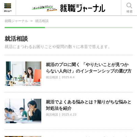
就職ジャーナル
>
就活相談
就活相談
就活相談
就活ノウハウ
就活にまつわるお困りごとや疑問の数々に本音で答えます。
仕事の選び方・ヒント
就活のプロに聞く 「やりたいことが見つか
仕事とは？
らない人向け」のインターンシップの選び方
就活相談
2025.6.4
就活コラム
就活でよくある悩みとは？陥りがちな悩みと
対処法を紹介
就活相談
2025.4.23