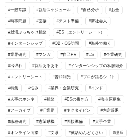
#一般常識
#就活スケジュール
#自己分析
#お金
#時事問題
#面接
#テスト準備
#新社会人
#就活ぶっちゃけ相談
#ES（エントリーシート）
#インターンシップ
#OB・OG訪問
#海外で働く
#業界研究
#マンガ
#自己PR
#ES
#企業研究
#出遅れ
#就活あるある
#インターンシップの私服紹介
#エントリーシート
#曽和利光
#プロが語るシゴト
#特集
#悩み
#業界・企業研究
#インド
#人事のホンネ
#相談
#ESの書き方
#海老原嗣生
#アーカイブ
#IT業界
#ネクタイピン
#内定辞退
#職種研究
#志望動機
#面接準備
#大手企業
#オンライン面接
#文系
#就活めんどくさい
#理系