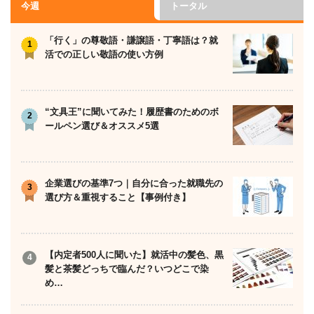
今週
トータル
「行く」の尊敬語・謙譲語・丁寧語は？就
活での正しい敬語の使い方例
“文具王”に聞いてみた！履歴書のためのボ
ールペン選び＆オススメ5選
企業選びの基準7つ｜自分に合った就職先の
選び方＆重視すること【事例付き】
【内定者500人に聞いた】就活中の髪色、黒
髪と茶髪どっちで臨んだ？いつどこで染
め…