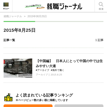
就職ジャーナル
>
2015年08月25日
就活相談
2015年8月25日
就活ノウハウ
記事一覧
1 記事
仕事の選び方・ヒント
仕事とは？
【中国編】 日本人にとって中国の中では住
就活コラム
みやすい大連
#アーカイブ
#海外で働く
アーカイブ
2015.8.25
よく読まれている記事ランキング
※ページビュー数の多い順に掲載しています