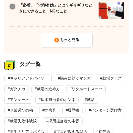
「必着」「消印有効」とは？ギリギリなと
きにできること・NGなこと
もっと見る
タグ一覧
#キャリアアドバイザー
#悩みに効くマンガ
#就活グッズ
#ガクチカ
#就活の進め方
#リクルートスーツ
#アンケート
#採用担当者のホンネ
#就活
#企業選びの軸
#文房具
#履歴書
#インターン選び方
#就活失敗体験談
#採用担当者の本音
#学生のリアルボイス
#プロが教える就活
#初任給