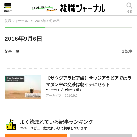
就職ジャーナル
>
2016年09月06日
就活相談
2016年9月6日
就活ノウハウ
記事一覧
1 記事
仕事の選び方・ヒント
仕事とは？
【サウジアラビア編】サウジアラビアではラ
就活コラム
マダン中の交渉は朝イチにセット
#アーカイブ
#海外で働く
アーカイブ
2016.9.6
よく読まれている記事ランキング
※ページビュー数の多い順に掲載しています