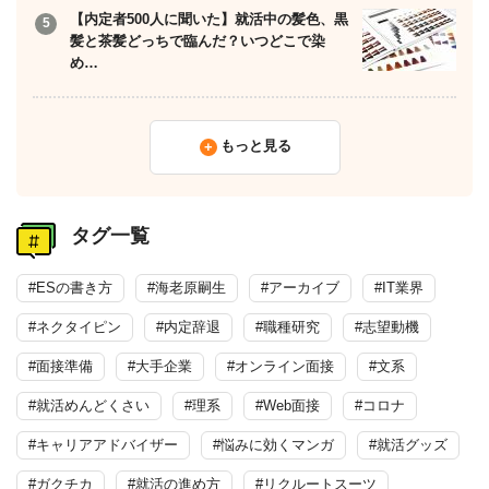
【内定者500人に聞いた】就活中の髪色、黒
髪と茶髪どっちで臨んだ？いつどこで染
め…
もっと見る
タグ一覧
#ESの書き方
#海老原嗣生
#アーカイブ
#IT業界
#ネクタイピン
#内定辞退
#職種研究
#志望動機
#面接準備
#大手企業
#オンライン面接
#文系
#就活めんどくさい
#理系
#Web面接
#コロナ
#キャリアアドバイザー
#悩みに効くマンガ
#就活グッズ
#ガクチカ
#就活の進め方
#リクルートスーツ