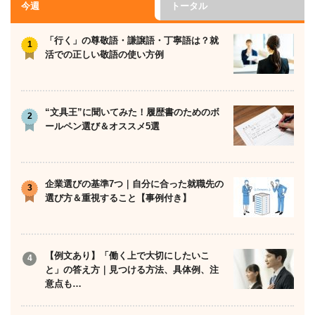
今週
トータル
「行く」の尊敬語・謙譲語・丁寧語は？就
活での正しい敬語の使い方例
“文具王”に聞いてみた！履歴書のためのボ
ールペン選び＆オススメ5選
企業選びの基準7つ｜自分に合った就職先の
選び方＆重視すること【事例付き】
【例文あり】「働く上で大切にしたいこ
と」の答え方｜見つける方法、具体例、注
意点も…