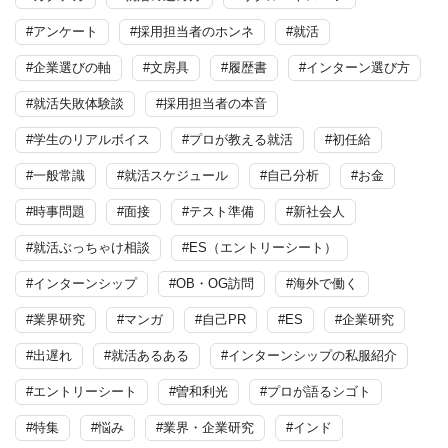
#アンケート
#採用担当者のホンネ
#就活
#企業選びの軸
#文房具
#履歴書
#インターン選び方
#就活失敗体験談
#採用担当者の本音
#学生のリアルボイス
#プロが教える就活
#初任給
#一般常識
#就活スケジュール
#自己分析
#お金
#時事問題
#面接
#テスト準備
#新社会人
#就活ぶっちゃけ相談
#ES（エントリーシート）
#インターンシップ
#OB・OG訪問
#海外で働く
#業界研究
#マンガ
#自己PR
#ES
#企業研究
#出遅れ
#就活あるある
#インターンシップの私服紹介
#エントリーシート
#曽和利光
#プロが語るシゴト
#特集
#悩み
#業界・企業研究
#インド