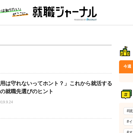
今週
用は守れないってホント？」これから就活する
の就職先選びのヒント
019.9.24
#
#
#