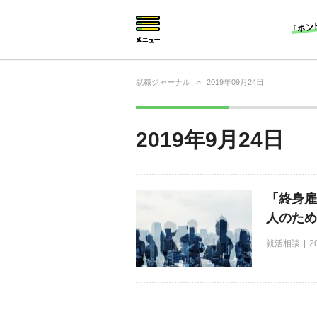
就職ジャーナル
>
2019年09月24日
就活相談
就活ノウハウ
2019年9月24日
仕事の選び方・ヒント
仕事とは？
「終身雇
就活コラム
人のため
就活相談
2