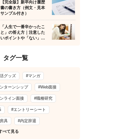
【完全版】新卒向け履歴
書の書き方（例文・見本
サンプル付き）
「人生で一番辛かったこ
と」の答え方｜注意した
いポイントや「ない」…
タグ一覧
就活グッズ
#マンガ
インターンシップ
#Web面接
オンライン面接
#職種研究
S
#エントリーシート
文房具
#内定辞退
すべて見る