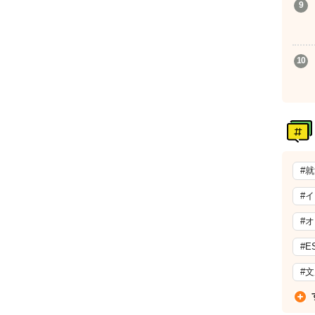
#
#
#
#E
#