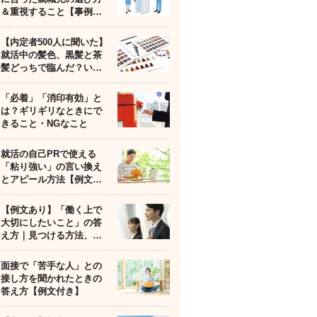
＆重視すること【事例…
【内定者500人に聞いた】
就活中の髪色、黒髪と茶
髪どっちで臨んだ？い…
「必着」「消印有効」と
は？ギリギリなときにで
きること・NGなこと
就活の自己PRで使える
「粘り強い」の言い換え
とアピール方法【例文…
【例文あり】「働く上で
大切にしたいこと」の答
え方｜見つける方法、…
面接で「苦手な人」との
接し方を聞かれたときの
答え方【例文付き】