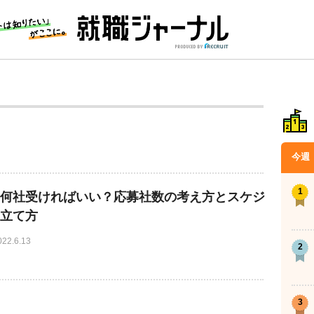
今週
何社受ければいい？応募社数の考え方とスケジ
立て方
022.6.13