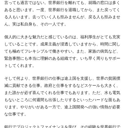
言っても過言ではない。世界銀行を離れても、就職の窓口は多く
あると思います。一度、世界銀行を退職してから、また戻ってく
る人もいます。去っていく人も拒みませんが、戻る人も拒みませ
ん。実は私自身も、その一人です。
個人的に大きな魅力だと感じているのは、福利厚生がとても充実
していることです。成果主義が浸透していますから、時間に関し
ても極めてフレキシブルで働きやすい。また、家族の病気など、
緊急事態にも本当に理解のある組織です。いち早く周りもサポー
トしてくれます。
そして何より、世界銀行の仕事は途上国を支援し、世界の貧困撲
滅に貢献できる仕事。政府と仕事をするなどスケールも大きく、
また誰かが必ず喜んでくれる仕事でもあります。ただ、水も電気
もないところに何週間も出張したりするといったハードな面もあ
ります。やりがいがある一方で、途上国開発への強い情熱が必要
な仕事です。
銀行でプロジェクトファイナンスを学び、その経験を世界銀行で