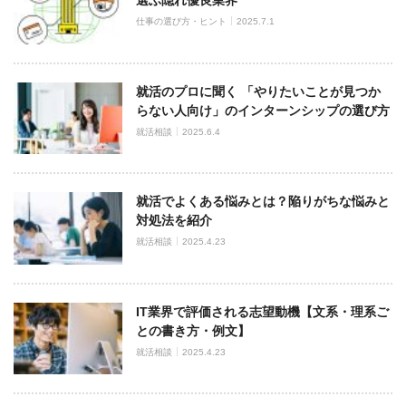
選ぶ隠れ優良業界
仕事の選び方・ヒント
2025.7.1
就活のプロに聞く 「やりたいことが見つか
らない人向け」のインターンシップの選び方
就活相談
2025.6.4
就活でよくある悩みとは？陥りがちな悩みと
対処法を紹介
就活相談
2025.4.23
IT業界で評価される志望動機【文系・理系ご
との書き方・例文】
就活相談
2025.4.23