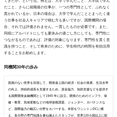
てきたか、という点。例えば、大学で学んだこと、大学院で学ん
だこと、さらに就職後の仕事が、一つの専門性として、ぶれなく
貫かれているか。日本の場合は、大学で学んだこととまったく違
う仕事を社会人キャリアで積む方も多いですが、国際機関の場
合、それでは評価されません。一貫したものが必要です。また、
同様にアルバイトにしても夏休みの過ごし方にしても、専門性に
つながるものであれば、評価の対象になります。専門性を貫く意
識を持つこと、そして将来のために、学生時代の時間を有効活用
することをお勧めします。
同機関30年の歩み
貧困のない世界を目指して、開発途上国の経済・社会の発展、生活水準
の向上、持続的成長を支援するため、資金協力、知的支援などを提供す
る国際開発金融機関として1945 年に設立。開発のためのインフラ、保
健・教育、気候変動などの地球規模課題、ジェンダー、ガバナンスな
ど、国際協力の幅広い分野をカバーする。本部をワシントンDCに構
え、各分野の専門知識を兼ね備えたスタッフが、世界120カ国以上に駐