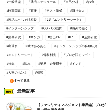
#一般常識
#就活スケジュール
#自己分析
#お金
#時事問題
#面接
#テスト準備
#新社会人
#就活ぶっちゃけ相談
#ES（エントリーシート）
#インターンシップ
#OB・OG訪問
#海外で働く
#業界研究
#マンガ
#自己PR
#ES
#企業研究
#出遅れ
#就活あるある
#インターンシップの私服紹介
#エントリーシート
#曽和利光
#プロが語るシゴト
#特集
#悩み
#業界・企業研究
#インド
#人事のホンネ
#相談
すべて見る
最新記事
【ファシリティマネジメント業界編】プロが