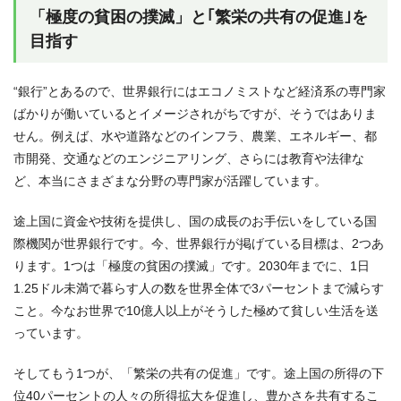
「極度の貧困の撲滅」と｢繁栄の共有の促進｣を
目指す
“銀行”とあるので、世界銀行にはエコノミストなど経済系の専門家
ばかりが働いているとイメージされがちですが、そうではありま
せん。例えば、水や道路などのインフラ、農業、エネルギー、都
市開発、交通などのエンジニアリング、さらには教育や法律な
ど、本当にさまざまな分野の専門家が活躍しています。
途上国に資金や技術を提供し、国の成長のお手伝いをしている国
際機関が世界銀行です。今、世界銀行が掲げている目標は、2つあ
ります。1つは「極度の貧困の撲滅」です。2030年までに、1日
1.25ドル未満で暮らす人の数を世界全体で3パーセントまで減らす
こと。今なお世界で10億人以上がそうした極めて貧しい生活を送
っています。
そしてもう1つが、「繁栄の共有の促進」です。途上国の所得の下
位40パーセントの人々の所得拡大を促進し、豊かさを共有するこ