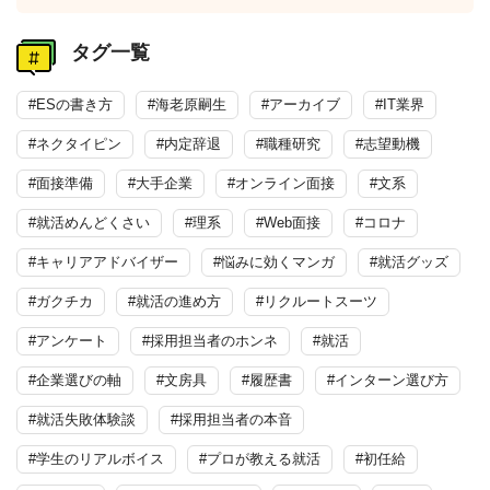
タグ一覧
#ESの書き方
#海老原嗣生
#アーカイブ
#IT業界
#ネクタイピン
#内定辞退
#職種研究
#志望動機
#面接準備
#大手企業
#オンライン面接
#文系
#就活めんどくさい
#理系
#Web面接
#コロナ
#キャリアアドバイザー
#悩みに効くマンガ
#就活グッズ
#ガクチカ
#就活の進め方
#リクルートスーツ
#アンケート
#採用担当者のホンネ
#就活
#企業選びの軸
#文房具
#履歴書
#インターン選び方
#就活失敗体験談
#採用担当者の本音
#学生のリアルボイス
#プロが教える就活
#初任給