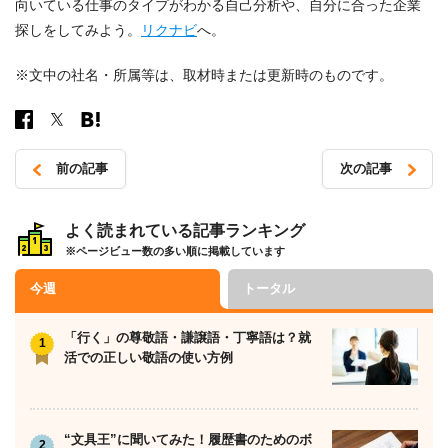
向いている仕事のタイプがわかる自己分析や、自分に合った企業
探しをしてみよう。
リクナビ
へ。
※文中の社名・所属等は、取材時または更新時のものです。
前の記事
次の記事
投
稿
よく読まれている記事ランキング
※ページビュー数の多い順に掲載しています
ナ
ビ
今週
トータル
ゲ
ー
「行く」の尊敬語・謙譲語・丁寧語は？就
活での正しい敬語の使い方例
シ
ョ
ン
“文具王”に聞いてみた！履歴書のためのボ