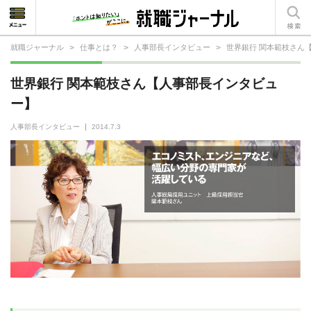
就職ジャーナル
>
仕事とは？
>
人事部長インタビュー
>
世界銀行 関本範枝さん
就活相談
世界銀行 関本範枝さん【人事部長インタビュ
就活ノウハウ
ー】
仕事の選び方・ヒント
人事部長インタビュー
2014.7.3
仕事とは？
就活コラム