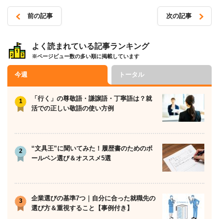
前の記事
次の記事
投
稿
よく読まれている記事ランキング
※ページビュー数の多い順に掲載しています
ナ
ビ
今週
トータル
ゲ
ー
「行く」の尊敬語・謙譲語・丁寧語は？就
活での正しい敬語の使い方例
シ
ョ
ン
“文具王”に聞いてみた！履歴書のためのボ
ールペン選び＆オススメ5選
企業選びの基準7つ｜自分に合った就職先の
選び方＆重視すること【事例付き】