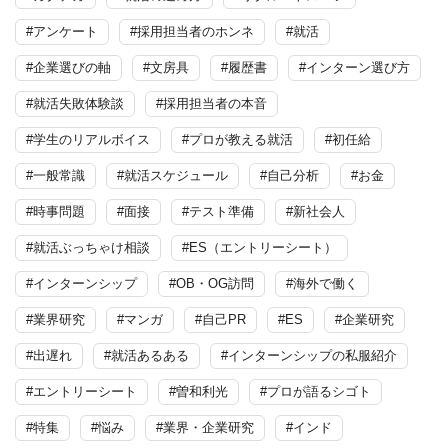
#アンケート
#採用担当者のホンネ
#就活
#企業選びの軸
#文房具
#履歴書
#インターン選び方
#就活失敗体験談
#採用担当者の本音
#学生のリアルボイス
#プロが教える就活
#初任給
#一般常識
#就活スケジュール
#自己分析
#お金
#時事問題
#面接
#テスト準備
#新社会人
#就活ぶっちゃけ相談
#ES（エントリーシート）
#インターンシップ
#OB・OG訪問
#海外で働く
#業界研究
#マンガ
#自己PR
#ES
#企業研究
#出遅れ
#就活あるある
#インターンシップの私服紹介
#エントリーシート
#曽和利光
#プロが語るシゴト
#特集
#悩み
#業界・企業研究
#インド