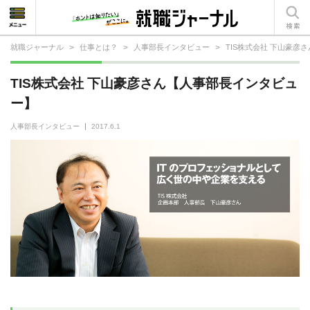
就職ジャーナル
>
仕事とは？
>
人事部長インタビュー
>
TIS株式会社 下山豪彦
就活相談
TIS株式会社 下山豪彦さん【人事部長インタビュ
就活ノウハウ
ー】
仕事の選び方・ヒント
人事部長インタビュー
2017.6.1
仕事とは？
就活コラム