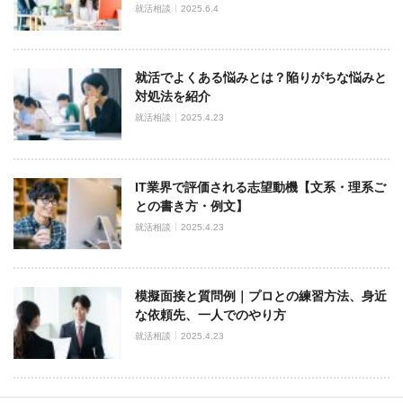
就活相談
2025.6.4
就活でよくある悩みとは？陥りがちな悩みと
対処法を紹介
就活相談
2025.4.23
IT業界で評価される志望動機【文系・理系ご
との書き方・例文】
就活相談
2025.4.23
模擬面接と質問例｜プロとの練習方法、身近
な依頼先、一人でのやり方
就活相談
2025.4.23