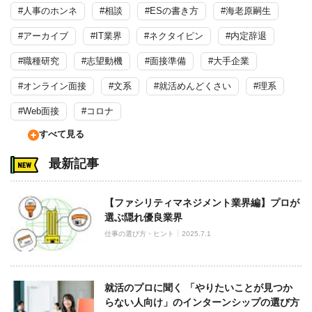
#人事のホンネ
#相談
#ESの書き方
#海老原嗣生
#アーカイブ
#IT業界
#ネクタイピン
#内定辞退
#職種研究
#志望動機
#面接準備
#大手企業
#オンライン面接
#文系
#就活めんどくさい
#理系
#Web面接
#コロナ
すべて見る
最新記事
【ファシリティマネジメント業界編】プロが
選ぶ隠れ優良業界
仕事の選び方・ヒント
2025.7.1
就活のプロに聞く 「やりたいことが見つか
らない人向け」のインターンシップの選び方