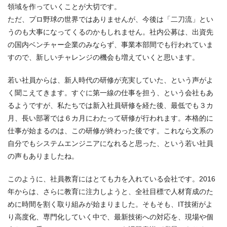
領域を作っていくことが大切です。
ただ、プロ野球の世界ではありませんが、今後は「二刀流」とい
うのも大事になってくるのかもしれません。社内公募は、出資先
の国内ベンチャー企業のみならず、事業本部間でも行われていま
すので、新しいチャレンジの機会も増えていくと思います。
若い社員からは、新人時代の研修が充実していた、という声がよ
く聞こえてきます。すぐに第一線の仕事を担う、という会社もあ
るようですが、私たちでは新入社員研修を経た後、最低でも３カ
月、長い部署では６カ月にわたって研修が行われます。本格的に
仕事が始まるのは、この研修が終わった後です。これなら文系の
自分でもシステムエンジニアになれると思った、という若い社員
の声もありましたね。
このように、社員教育にはとても力を入れている会社です。2016
年からは、さらに教育に注力しようと、全社目標で人材育成のた
めに時間を割く取り組みが始まりました。そもそも、IT技術がよ
り高度化、専門化していく中で、最新技術への対応を、現場や個