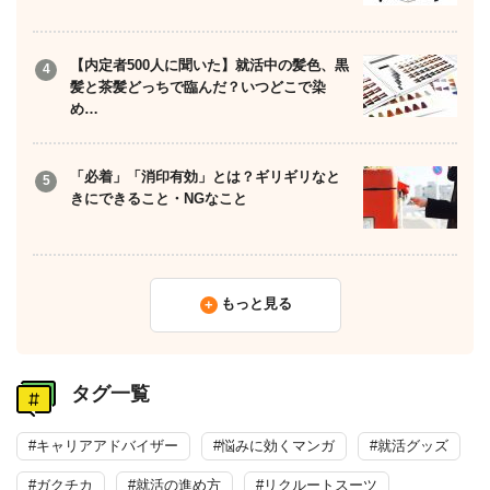
【内定者500人に聞いた】就活中の髪色、黒
髪と茶髪どっちで臨んだ？いつどこで染
め…
「必着」「消印有効」とは？ギリギリなと
きにできること・NGなこと
もっと見る
タグ一覧
#キャリアアドバイザー
#悩みに効くマンガ
#就活グッズ
#ガクチカ
#就活の進め方
#リクルートスーツ