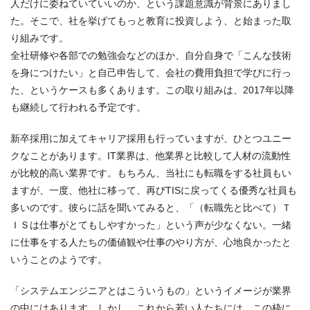
人だけに委ねていていいのか、という課題意識が背景にありまし
た。そこで、社を挙げてもっと教育に投資しよう、と始まった取
り組みです。
全社研修や各部での勉強会などのほか、自分自身で「こんな技術
を身につけたい」と自己申告して、会社の費用負担で学びに行っ
た、というケースも多くあります。この取り組みは、2017年以降
も継続して行われる予定です。
新卒採用に加えてキャリア採用も行っていますが、ひとつユニー
クなことがあります。IT業界は、他業界と比較して人材の流動性
が比較的高い業界です。もちろん、当社にも転職をする社員もい
ますが、一度、他社に移って、再びTISに戻ってくる優秀な社員も
多いのです。彼らに話を聞いてみると、「（転職先と比べて）Ｔ
ＩＳは仕事がとてもしやすかった」という声が少なくない。一緒
に仕事をする人たちの価値観や仕事のやり方が、心地良かったと
いうことのようです。
「システムエンジニアとはこういうもの」というイメージが業界
の中にはあります。しかし、これから若い人たちには、この枠に