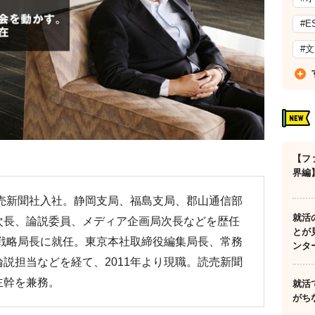
#E
#
【フ
界編
読売新聞社入社。静岡支局、福島支局、郡山通信部
就活
次長、論説委員、メディア企画局次長などを歴任
とが
ア戦略局長に就任。東京本社取締役編集局長、常務
ンタ
説担当などを経て、2011年より現職。読売新聞
主幹を兼務。
就活
がち