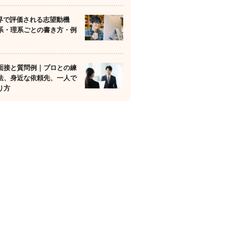
業界で評価される志望動機
系・理系ごとの書き方・例
面接と質問例｜プロとの練
法、身近な依頼先、一人で
り方