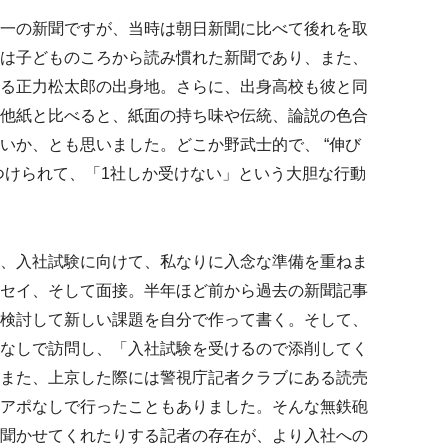
一の新聞ですが、当時は朝日新聞に比べて後れを取
は子どものころから読み慣れた新聞であり、また、
る正力松太郎の出身地。さらに、出身高校も彼と同
他紙と比べると、紙面の持ち味や伝統、論説の色合
いか、とも思いました。どこか野武士的で、 “伸び
つけられて、「1社しか受けない」という大胆な行動
、入社試験に向けて、私なりに入念な準備を重ねま
セイ、そして面接。半年ほど前から過去の新聞記事
検討して新しい課題を自分で作って書く。そして、
なしで訪問し、「入社試験を受けるので添削してく
また、上京した際には警視庁記者クラブにある読売
アポなしで行ったこともありました。そんな無鉄砲
聞かせてくれたりする記者の存在が、より入社への