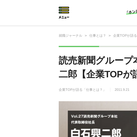
就職ジャーナル
>
仕事とは？
>
企業TOPが語
就活相談
就活ノウハウ
読売新聞グループ本
仕事の選び方・ヒント
二郎【企業TOPが
仕事とは？
企業TOPが語る「仕事とは？」
2011.9.21
就活コラム