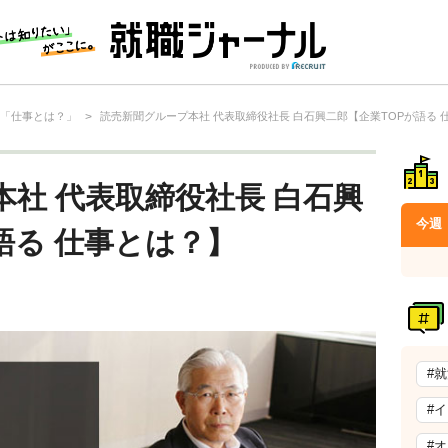
る「仕事とは？」
>
読売新聞グループ本社 代表取締役社長 白石興二郎【企業TOPが語る 
社 代表取締役社長 白石興
今週
語る 仕事とは？】
#
#
#