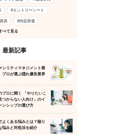
S
#エントリーシート
文房具
#内定辞退
すべて見る
最新記事
ァシリティマネジメント業
】プロが選ぶ隠れ優良業界
のプロに聞く 「やりたいこ
見つからない人向け」のイ
ーンシップの選び方
でよくある悩みとは？陥り
な悩みと対処法を紹介