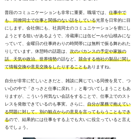
普段のコミュニケーションも非常に重要。職場では、
仕事中で
も、同僚同士で仕事と関係のない話をしている
光景を日常的に目
にします。会社側にも、社員同士のコミュニケーションを密にし
ようとする狙いがあるようで、冷蔵庫には缶ビールが山積みにな
っていて、金曜日の仕事終わりの時間帯には無料で振る舞われた
りしています。休憩時の話題は、
次のバカンスの予定や家族の
話、天気や政治、世界情勢
の話など。
競合する他社の製品に関し
て情報交換や意見交換をしたりすることも
ありますね。
自分が非常に忙しいときだと、雑談に興じている同僚を見て、つ
い心の中で「さっさと仕事に戻れ！」と毒づいてしまうこともあ
りますが、こういう何気ない会話をすることで、仕事上でのスト
レスを発散できているのも事実。さらに、
自分が業務で抱えてい
る問題に対して、別の観点からの意見を言ってもらうこともでき
る
ので、結果的には仕事をする上でも大いに役立っていると言え
るでしょう。