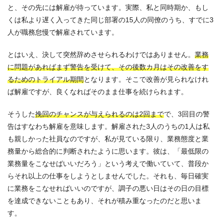
と、その先には解雇が待っています。実際、私と同時期か、もし
くは私より遅く入ってきた同じ部署の15人の同僚のうち、すでに3
人が職務怠慢で解雇されています。
とはいえ、決して突然辞めさせられるわけではありません。
業務
に問題があればまず警告を受けて、その後数カ月はその改善をす
るためのトライアル期間
となります。そこで改善が見られなけれ
ば解雇ですが、良くなればそのまま仕事を続けられます。
そうした
挽回のチャンスが与えられるのは2回まで
で、3回目の警
告はすなわち解雇を意味します。解雇された3人のうちの1人は私
も親しかった社員なのですが、私が見ている限り、業務態度と業
務量から総合的に判断されたように思います。彼は、「最低限の
業務量をこなせばいいだろう」という考えで働いていて、普段か
らそれ以上の仕事をしようとしませんでした。それも、毎日確実
に業務をこなせればいいのですが、調子の悪い日はその日の目標
を達成できないこともあり、それが積み重なったのだと思いま
す。