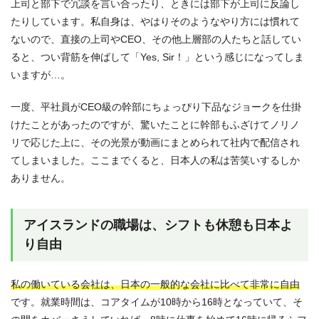
上司と部下で冗談を言い合ったり、ときには部下が上司に反論し
たりしています。私自身は、やはりそのようなやり方には慣れて
ないので、直接の上司やCEO、その他上層部の人たちと話してい
ると、つい背筋を伸ばして「Yes, Sir！」という感じになってしま
いますが…。
一度、平社員がCEO級の幹部にちょっぴり下品なジョークを仕掛
けたことがあったのですが、驚いたことに幹部もふざけてノリノ
リで応じた上に、その光景が動画にまとめられて社内で配信され
てしまいました。ここまでくると、日本人の私は苦笑いするしか
ありません。
アイスランドの職場は、シフトも休憩も日本よ
り自由
私の働いている会社は、日本の一般的な会社に比べて非常に自由
です。就業時間は、コアタイムが10時から16時となっていて、そ