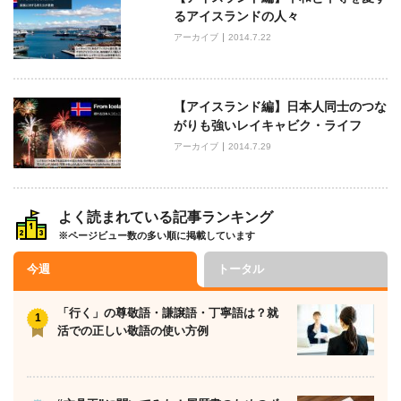
ゲ
るアイスランドの人々
ー
アーカイブ
2014.7.22
シ
ョ
ン
【アイスランド編】日本人同士のつな
がりも強いレイキャビク・ライフ
アーカイブ
2014.7.29
よく読まれている記事ランキング
※ページビュー数の多い順に掲載しています
今週
トータル
「行く」の尊敬語・謙譲語・丁寧語は？就
活での正しい敬語の使い方例