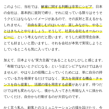
このように、当社では、
解雇に関する判断は非常にシビア
。日本
の会社は、基本的に規則で縛り、それに従っている限りはそうそ
うクビにはならないイメージがあるので、その反対と言えるかも
しれません。「
自由を楽しむのはいいが、楽しみながら、やるこ
とはきちんとやりましょう。そうして、社員も会社もオールハッ
ピーに
」という考えなのだと思います。そうした経営理念自体、
とても好ましいと思いますし、それを会社が本気で実現しようと
しているところも気に入っています。
加えて、日本よりも“実力主義”であることもひしひしと感じます。
「有能ではないとクビになる」というほどシビアなわけではあり
ませんが、やはり上の役職に上っていくためには、単に自分の持
っている力を発揮するだけではなく、
実力を発揮する機会・チャ
ンスを自ら提案し、活躍の場を用意する必要
があります。待つだ
けでは何も変わらないし、後から入ってきた有能な人々に抜かれ
ていくだけ。自分から行動するのが大切なのです。
かく言う私も、顧客とのコミュニケーションの場を設けたり、今