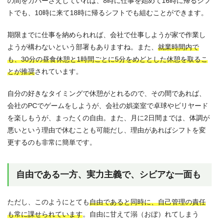
の間をカバーさえしていれば、8時に仕事を始めて16時に帰るシフ
トでも、10時に来て18時に帰るシフトでも組むことができます。
期限までに仕事を納められれば、会社で仕事しようが家で作業し
ようが構わないという部署もありますね。また、
就業時間内で
も、30分の昼食休憩と1時間ごとに5分をめどとした休憩を取るこ
とが推奨
されています。
自分の好きなタイミングで休憩がとれるので、その間であれば、
会社のPCでゲームをしようが、会社の娯楽室で卓球やビリヤード
を楽しもうが、まったくの自由。また、月に2日間までは、体調が
悪いという理由で休むことも可能だし、理由があればシフトを変
更するのも非常に簡単です。
自由である一方、実力主義で、シビアな一面も
ただし、このようにとても
自由であると同時に、自己管理の責任
も常に課せられています
。自由に甘えて溺（おぼ）れてしまう