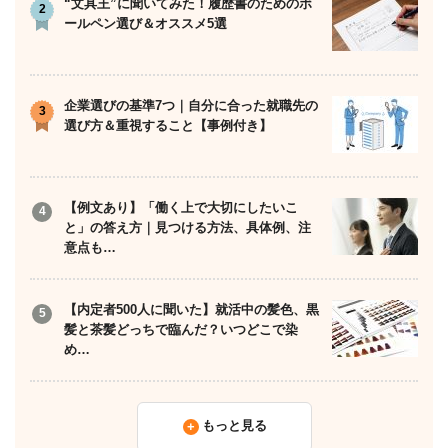
“文具王”に聞いてみた！履歴書のためのボ
ールペン選び＆オススメ5選
企業選びの基準7つ｜自分に合った就職先の
選び方＆重視すること【事例付き】
【例文あり】「働く上で大切にしたいこ
と」の答え方｜見つける方法、具体例、注
意点も…
【内定者500人に聞いた】就活中の髪色、黒
髪と茶髪どっちで臨んだ？いつどこで染
め…
もっと見る