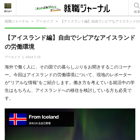
就職ジャーナル
>
アーカイブ
>
【アイスランド編】自由でシビアなアイスランドの
就活相談
【アイスランド編】自由でシビアなアイスランド
就活ノウハウ
の労働環境
仕事の選び方・ヒント
アーカイブ
2014.7.15
海外で働く人に、その国での暮らしぶりをお聞きするこのコーナ
仕事とは？
ー。今回はアイスランドの労働環境について、現地のレポーター
が“リアルな情報”をご紹介します。働き方を考えている就活中の学
就活コラム
生はもちろん、アイスランドへの移住を検討している方も必見で
す。