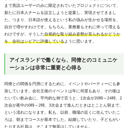
まで英語ユーザーのみに限定されていたプロジェクトについて、
新たに日本人チームを設立しようと提案し、実現させてきまし
た。つまり、日本語が使えるという私の強みが生かせる場所を、
自分で増やすわけです。もちろん、業務量もそれに伴って増える
わけですが、そうした
自発的な取り組み姿勢が見られるかどうか
を、会社はシビアに評価している
ように思います。
アイスランドで働くなら、同僚とのコミュニケ
ーションは非常に重要と心得る
同僚との関係を円滑にするために、イベントやパーティーにも参
加しています。会社主催のイベントは年に何度もあり、その後は
たいてい飲み会に。平均的な例で言うと、1次会が20時～24時、2
次会が夜中の0時～2時、3次会まで進んだときはとことん朝まで、
という流れになります。私も、以前、職場の近くに住んでいたこ
ろは、朝までコースが基本でした。結婚していたり、子どもがい
たりする社員は、そこまで無茶はしていません。