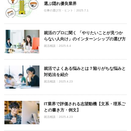
選ぶ隠れ優良業界
仕事の選び方・ヒント
2025.7.1
就活のプロに聞く 「やりたいことが見つか
らない人向け」のインターンシップの選び方
就活相談
2025.6.4
就活でよくある悩みとは？陥りがちな悩みと
対処法を紹介
就活相談
2025.4.23
IT業界で評価される志望動機【文系・理系ご
との書き方・例文】
就活相談
2025.4.23