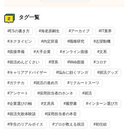
タグ一覧
#ESの書き方
#海老原嗣生
#アーカイブ
#IT業界
#ネクタイピン
#内定辞退
#職種研究
#志望動機
#面接準備
#大手企業
#オンライン面接
#文系
#就活めんどくさい
#理系
#Web面接
#コロナ
#キャリアアドバイザー
#悩みに効くマンガ
#就活グッズ
#ガクチカ
#就活の進め方
#リクルートスーツ
#アンケート
#採用担当者のホンネ
#就活
#企業選びの軸
#文房具
#履歴書
#インターン選び方
#就活失敗体験談
#採用担当者の本音
#学生のリアルボイス
#プロが教える就活
#初任給