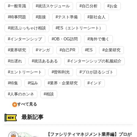
#一般常識
#就活スケジュール
#自己分析
#お金
#時事問題
#面接
#テスト準備
#新社会人
#就活ぶっちゃけ相談
#ES（エントリーシート）
#インターンシップ
#OB・OG訪問
#海外で働く
#業界研究
#マンガ
#自己PR
#ES
#企業研究
#出遅れ
#就活あるある
#インターンシップの私服紹介
#エントリーシート
#曽和利光
#プロが語るシゴト
#特集
#悩み
#業界・企業研究
#インド
#人事のホンネ
#相談
すべて見る
最新記事
【ファシリティマネジメント業界編】プロが