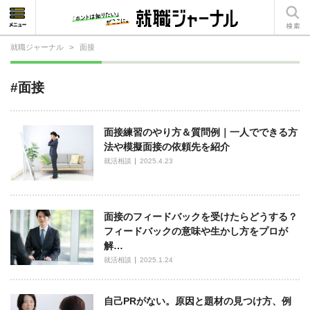
就職ジャーナル
>
面接
就活相談
#面接
就活ノウハウ
仕事の選び方・ヒント
面接練習のやり方＆質問例｜一人でできる方
法や模擬面接の依頼先を紹介
仕事とは？
就活相談
2025.4.23
就活コラム
面接のフィードバックを受けたらどうする？
フィードバックの意味や生かし方をプロが
解…
就活相談
2025.1.24
自己PRがない。原因と題材の見つけ方、例