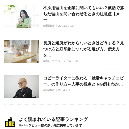
不採用理由を企業に聞いてもいい？就活で落
ちた理由を問い合わせるときの注意点【メ
ー…
就活相談
2024.10.10
長所と短所がわからないときはどうする？見
つけ方と好印象につながる選び方、伝え方
を…
就活ノウハウ
2024.9.10
コピーライターに教わる「就活キャッチコピ
ー」の作り方～人事の観点と NG例もわか…
就活相談
2024.2.1
よく読まれている記事ランキング
※ページビュー数の多い順に掲載しています