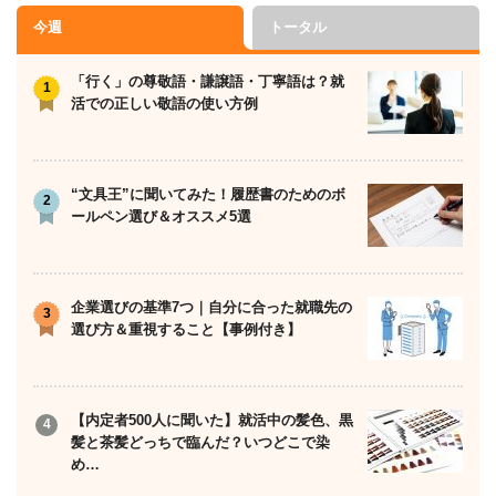
今週
トータル
「行く」の尊敬語・謙譲語・丁寧語は？就
活での正しい敬語の使い方例
“文具王”に聞いてみた！履歴書のためのボ
ールペン選び＆オススメ5選
企業選びの基準7つ｜自分に合った就職先の
選び方＆重視すること【事例付き】
【内定者500人に聞いた】就活中の髪色、黒
髪と茶髪どっちで臨んだ？いつどこで染
め…