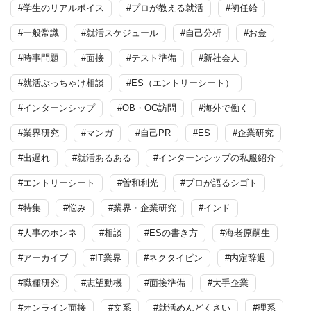
#学生のリアルボイス
#プロが教える就活
#初任給
#一般常識
#就活スケジュール
#自己分析
#お金
#時事問題
#面接
#テスト準備
#新社会人
#就活ぶっちゃけ相談
#ES（エントリーシート）
#インターンシップ
#OB・OG訪問
#海外で働く
#業界研究
#マンガ
#自己PR
#ES
#企業研究
#出遅れ
#就活あるある
#インターンシップの私服紹介
#エントリーシート
#曽和利光
#プロが語るシゴト
#特集
#悩み
#業界・企業研究
#インド
#人事のホンネ
#相談
#ESの書き方
#海老原嗣生
#アーカイブ
#IT業界
#ネクタイピン
#内定辞退
#職種研究
#志望動機
#面接準備
#大手企業
#オンライン面接
#文系
#就活めんどくさい
#理系