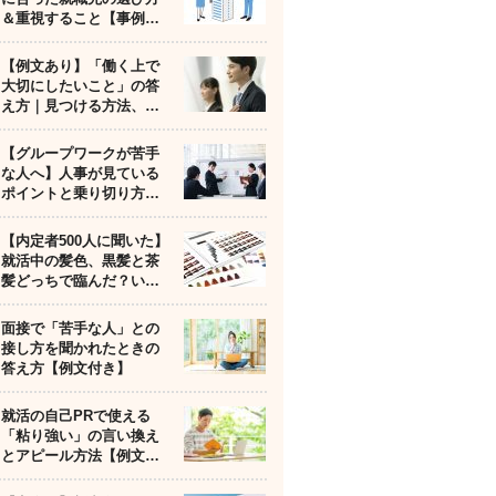
＆重視すること【事例…
【例文あり】「働く上で
大切にしたいこと」の答
え方｜見つける方法、…
【グループワークが苦手
な人へ】人事が見ている
ポイントと乗り切り方…
【内定者500人に聞いた】
就活中の髪色、黒髪と茶
髪どっちで臨んだ？い…
面接で「苦手な人」との
接し方を聞かれたときの
答え方【例文付き】
就活の自己PRで使える
「粘り強い」の言い換え
とアピール方法【例文…