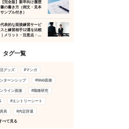
【完全版】新卒向け履歴
書の書き方（例文・見本
サンプル付き）
代表的な面接練習サービ
スと練習相手12選を比較
｜メリット・注意点・…
タグ一覧
就活グッズ
#マンガ
インターンシップ
#Web面接
オンライン面接
#職種研究
S
#エントリーシート
文房具
#内定辞退
すべて見る