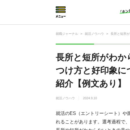
就職ジャーナル
>
就活ノウハウ
>
長所と短所が
就活相談
就活ノウハウ
長所と短所がわか
仕事の選び方・ヒント
つけ方と好印象に
仕事とは？
紹介【例文あり】
就活コラム
就活ノウハウ
2024.9.10
就活のES（エントリーシート）や
れることがあります。選考過程で、