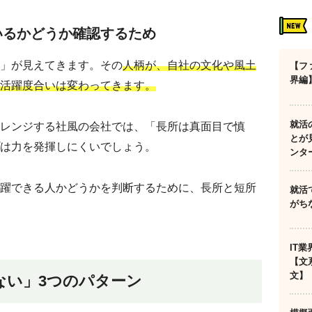
いるかどうか確認するため
」が見えてきます。その
人柄が、自社の文化や風土
【フ
界編
活躍度合いは変わってきます。
就活
レンジする社風の会社では、「長所は真面目で慎
とが
は力を発揮しにくいでしょう。
ンタ
躍できる人かどうかを判断するために、長所と短所
就活
がち
IT
【文
文】
ない」3つのパターン