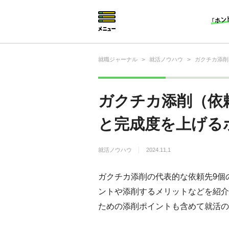
就職ジャーナル
>
就活ノウハウ
>
ガクチカ添削
就活相談
就活ノウハウ
ガクチカ添削（依
仕事の選び方・ヒント
と完成度を上げる
仕事とは？
就活ノウハウ
2024.11.1
就活コラム
ガクチカ添削の代表的な依頼先9個
ントや添削するメリットなどを紹介
ための添削ポイントも含めて就活の