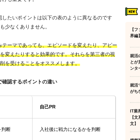
認したいポイントは以下の表のように異なるのです
も少なくありません。
【フ
界編
みテーマであっても、エピソードを変えたり、アピー
を変えたりすると効果的です。それらを第三者の視
就活
とが
削を受けることをオススメします。
ンタ
で確認するポイントの違い
就活
がち
自己PR
IT
【文
文】
を判断
入社後に戦力になるかを判断