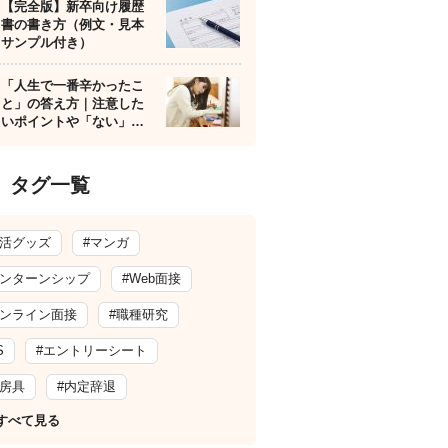
【完全版】新卒向け履歴
書の書き方（例文・見本
サンプル付き）
「人生で一番辛かったこ
と」の答え方｜注意した
いポイントや「ない」…
タグ一覧
就活グッズ
#マンガ
インターンシップ
#Web面接
オンライン面接
#職種研究
S
#エントリーシート
文房具
#内定辞退
すべて見る