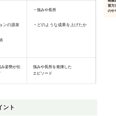
模擬
習方
・
強みや長所
のや
ョンの源泉
・
どのような成果を上げたか
柄
組み姿勢が伝
強みや長所を発揮した
ド
エピソード
イント