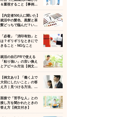
＆重視すること【事例…
【内定者500人に聞いた】
就活中の髪色、黒髪と茶
髪どっちで臨んだ？い…
「必着」「消印有効」と
は？ギリギリなときにで
きること・NGなこと
就活の自己PRで使える
「粘り強い」の言い換え
とアピール方法【例文…
【例文あり】「働く上で
大切にしたいこと」の答
え方｜見つける方法、…
面接で「苦手な人」との
接し方を聞かれたときの
答え方【例文付き】