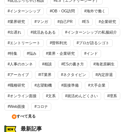
#就活ぶっちゃけ相談
#ES（エントリーシート）
#インターンシップ
#OB・OG訪問
#海外で働く
#業界研究
#マンガ
#自己PR
#ES
#企業研究
#出遅れ
#就活あるある
#インターンシップの私服紹介
#エントリーシート
#曽和利光
#プロが語るシゴト
#特集
#悩み
#業界・企業研究
#インド
#人事のホンネ
#相談
#ESの書き方
#海老原嗣生
#アーカイブ
#IT業界
#ネクタイピン
#内定辞退
#職種研究
#志望動機
#面接準備
#大手企業
#オンライン面接
#文系
#就活めんどくさい
#理系
#Web面接
#コロナ
すべて見る
最新記事