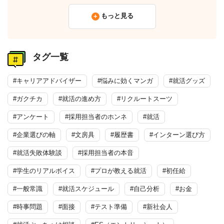
もっと見る
タグ一覧
#キャリアアドバイザー
#悩みに効くマンガ
#就活グッズ
#ガクチカ
#就活の進め方
#リクルートスーツ
#アンケート
#採用担当者のホンネ
#就活
#企業選びの軸
#文房具
#履歴書
#インターン選び方
#就活失敗体験談
#採用担当者の本音
#学生のリアルボイス
#プロが教える就活
#初任給
#一般常識
#就活スケジュール
#自己分析
#お金
#時事問題
#面接
#テスト準備
#新社会人