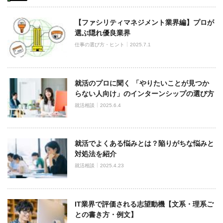
【ファシリティマネジメント業界編】プロが
選ぶ隠れ優良業界
仕事の選び方・ヒント
2025.7.1
就活のプロに聞く 「やりたいことが見つか
らない人向け」のインターンシップの選び方
就活相談
2025.6.4
就活でよくある悩みとは？陥りがちな悩みと
対処法を紹介
就活相談
2025.4.23
IT業界で評価される志望動機【文系・理系ご
との書き方・例文】