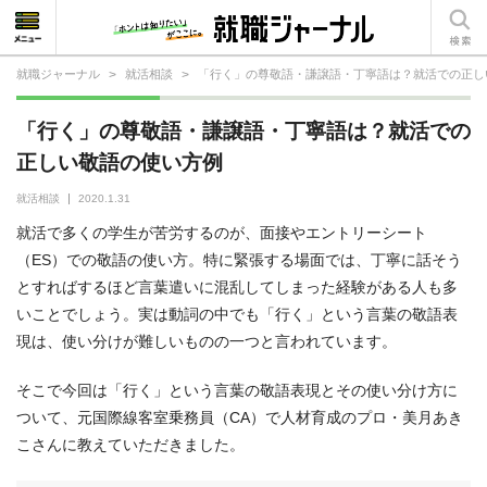
就職ジャーナル
>
就活相談
>
「行く」の尊敬語・謙譲語・丁寧語は？就活での正し
就活相談
「行く」の尊敬語・謙譲語・丁寧語は？就活での
就活ノウハウ
正しい敬語の使い方例
仕事の選び方・ヒント
就活相談
2020.1.31
就活で多くの学生が苦労するのが、面接やエントリーシート
仕事とは？
（ES）での敬語の使い方。特に緊張する場面では、丁寧に話そう
とすればするほど言葉遣いに混乱してしまった経験がある人も多
就活コラム
いことでしょう。実は動詞の中でも「行く」という言葉の敬語表
現は、使い分けが難しいものの一つと言われています。
そこで今回は「行く」という言葉の敬語表現とその使い分け方に
ついて、元国際線客室乗務員（CA）で人材育成のプロ・美月あき
こさんに教えていただきました。