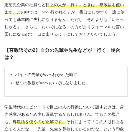
志望先企業の社員など
目上の人が「行く」ときは、尊敬語を使い
ます。
この中では「○○へ行かれる」が一番口にしやすく、誰に使
っても基本的に失礼になりません。ただし、それよりも「いらっ
しゃる」、さらに「おいでになる」の方がよりフォーマルな言い
回しになるので、口に出せるようにしておくといいでしょう。
【尊敬語その2】自分の先輩や先生などが「行く」場合
は？
バイトの先輩が○○へ行かれた時に…
ゼミの教授が○○へおいでになりました。
学生時代のエピソードで目上の人の行動について話すときは、身
内感覚があるため少し混乱するかもしれません。でもこの場合
も、
尊敬語を使うのが正解です。
それによって「この人は目上を
立てる人だな」「先輩・先生を尊敬しているのだな」という印象