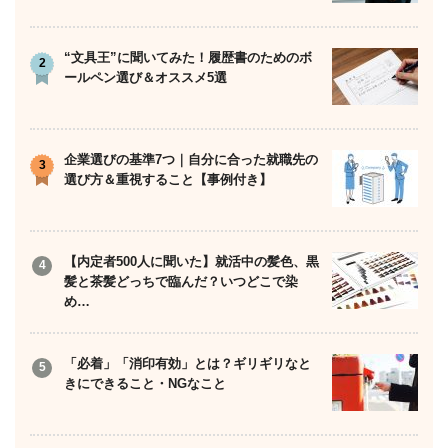
ョ
ン
“文具王”に聞いてみた！履歴書のためのボ
ールペン選び＆オススメ5選
企業選びの基準7つ｜自分に合った就職先の
選び方＆重視すること【事例付き】
【内定者500人に聞いた】就活中の髪色、黒
髪と茶髪どっちで臨んだ？いつどこで染
め…
「必着」「消印有効」とは？ギリギリなと
きにできること・NGなこと