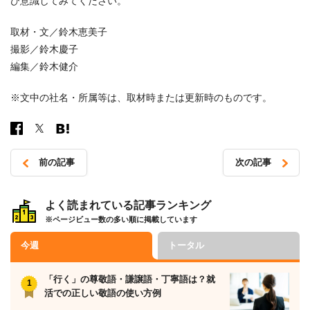
ひ意識してみてください。
取材・文／鈴木恵美子
撮影／鈴木慶子
編集／鈴木健介
※文中の社名・所属等は、取材時または更新時のものです。
前の記事
次の記事
投
稿
よく読まれている記事ランキング
※ページビュー数の多い順に掲載しています
ナ
ビ
今週
トータル
ゲ
ー
「行く」の尊敬語・謙譲語・丁寧語は？就
活での正しい敬語の使い方例
シ