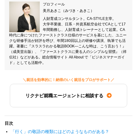
プロフィール
美月あきこ（みづき・あきこ）
人財育成コンサルタント。CA-STYLE主宰。
大学卒業後、日系・外資系航空会社でCAとして17
年間勤務し、人財育成トレーナーとして起業。CA
時代に身につけたファーストクラス仕様のサービスを基にした、ユニー
クな研修手法が好評を呼び、年間180回以上の研修や講演、執筆でも活
躍。著書に『スラスラわかる敬語BOOK―こんな時は、こう言おう！』
（成美堂出版）、『ファーストクラスに乗る人のシンプルな習慣』（祥
伝社）などがある。総合情報サイト All About で「ビジネスマナーガイ
ド」としても活動中。
＼就活を効率的に！納得のいく就活をプロがサポート／
リクナビ就職エージェントに相談する
目次
「行く」の敬語の種類にはどのようなものがある？