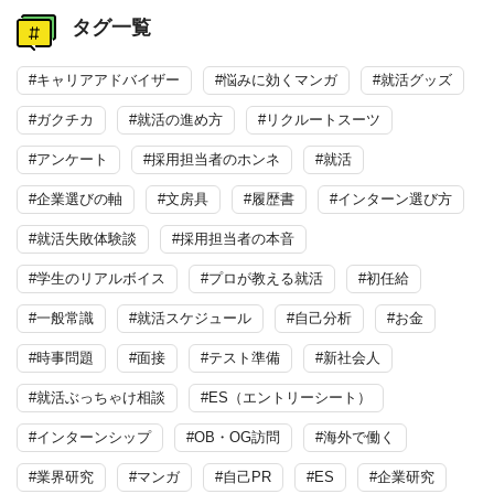
タグ一覧
#キャリアアドバイザー
#悩みに効くマンガ
#就活グッズ
#ガクチカ
#就活の進め方
#リクルートスーツ
#アンケート
#採用担当者のホンネ
#就活
#企業選びの軸
#文房具
#履歴書
#インターン選び方
#就活失敗体験談
#採用担当者の本音
#学生のリアルボイス
#プロが教える就活
#初任給
#一般常識
#就活スケジュール
#自己分析
#お金
#時事問題
#面接
#テスト準備
#新社会人
#就活ぶっちゃけ相談
#ES（エントリーシート）
#インターンシップ
#OB・OG訪問
#海外で働く
#業界研究
#マンガ
#自己PR
#ES
#企業研究