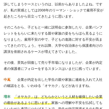
渉してしまうケースというのは、以前からありましたよね。です
が、私の実感としては2008年のリーマン・ショックで雇用不安が
起きたころから目立ってきたように思います。
そのころから、子どもと一緒に説明会に参加したり、企業パンフ
レットをもらいに来たりする親や家族の姿をちらほら見るように
なりました。雇用不安の中で、子どもの進路に対する不安が高ま
ってきたのでしょう。それ以降、大学や自治体から保護者向けの
講演を依頼されるケースが増えてきていました。
その後、景気が回復して売り手市場になりましたが、企業が内定
者の保護者にフォローをするスタンスはいまだに残っています。
中嶌
企業が内定を出した学生の親や家族に連絡を入れて入社
の確認をとる、いわゆる「オヤカク」などがありますね。
増本
「オヤカク」は、どちらかというと人材を確保したい企業
の都合があるように思います。
家族への理解や不安を払拭しても
らいながら承諾につなげることで、学生が内定辞退するのを防ぎ