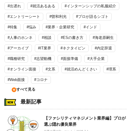
#出遅れ
#就活あるある
#インターンシップの私服紹介
#エントリーシート
#曽和利光
#プロが語るシゴト
#特集
#悩み
#業界・企業研究
#インド
#人事のホンネ
#相談
#ESの書き方
#海老原嗣生
#アーカイブ
#IT業界
#ネクタイピン
#内定辞退
#職種研究
#志望動機
#面接準備
#大手企業
#オンライン面接
#文系
#就活めんどくさい
#理系
#Web面接
#コロナ
すべて見る
最新記事
【ファシリティマネジメント業界編】プロが
選ぶ隠れ優良業界