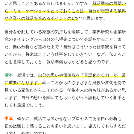
いと思うこともあるかもしれません。ですが、
就活準備の段階か
らコミュニケーションをとっておくことは、自分が志望する業界
や企業への就活を進めるポイントの1つ
だと思います。
自分を心配している家族の気持ちを理解して、業界研究や企業研
究のタイミングから自分の志望先について会話をすること。ま
た、自己分析など進めた上で「自分はこういった仕事観を持って
いるから、将来はこういう仕事をしていきたい」など、伝えるこ
とを意識しておくと、就活準備もはかどると思うのです。
増本
就活では、
自分の思いや価値観を「言語化する力」が非常
に重要になります。
幼いころからのさまざまな経験や変化を傍で
見ている家族だからこそわかる、学生本人の持ち味があるかと思
います。自分の思いを聞いてもらいながら言語化していく相手と
しても最適でしょう。
中嶌
確かに、就活では欠かせないプロセスである自己分析も、
初めは難しく感じることも多いと思います。協力してもらえるだ
けでも、心強いですね。