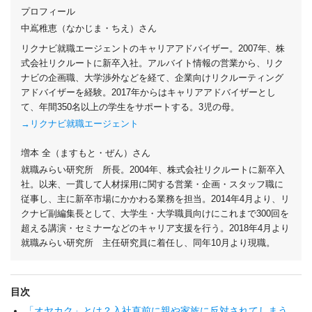
プロフィール
中嶌稚恵（なかじま・ちえ）さん
リクナビ就職エージェントのキャリアアドバイザー。2007年、株
式会社リクルートに新卒入社。アルバイト情報の営業から、リク
ナビの企画職、大学渉外などを経て、企業向けリクルーティング
アドバイザーを経験。2017年からはキャリアアドバイザーとし
て、年間350名以上の学生をサポートする。3児の母。
→リクナビ就職エージェント
増本 全（ますもと・ぜん）さん
就職みらい研究所 所長。2004年、株式会社リクルートに新卒入
社。以来、一貫して人材採用に関する営業・企画・スタッフ職に
従事し、主に新卒市場にかかわる業務を担当。2014年4月より、リ
クナビ副編集長として、大学生・大学職員向けにこれまで300回を
超える講演・セミナーなどのキャリア支援を行う。2018年4月より
就職みらい研究所 主任研究員に着任し、同年10月より現職。
目次
「オヤカク」とは？入社直前に親や家族に反対されてしまう