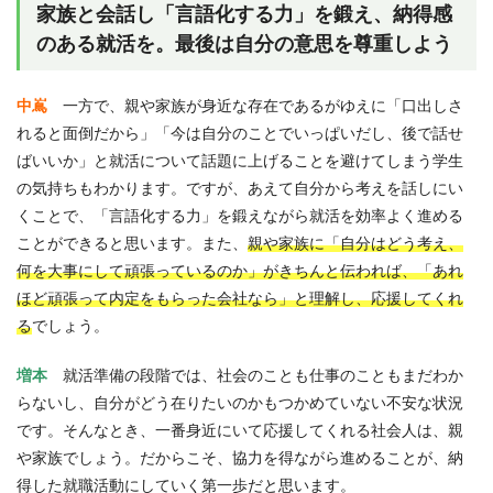
家族と会話し「言語化する力」を鍛え、納得感
のある就活を。最後は自分の意思を尊重しよう
中嶌
一方で、親や家族が身近な存在であるがゆえに「口出しさ
れると面倒だから」「今は自分のことでいっぱいだし、後で話せ
ばいいか」と就活について話題に上げることを避けてしまう学生
の気持ちもわかります。ですが、あえて自分から考えを話しにい
くことで、「言語化する力」を鍛えながら就活を効率よく進める
ことができると思います。また、
親や家族に「自分はどう考え、
何を大事にして頑張っているのか」がきちんと伝われば、「あれ
ほど頑張って内定をもらった会社なら」と理解し、応援してくれ
る
でしょう。
増本
就活準備の段階では、社会のことも仕事のこともまだわか
らないし、自分がどう在りたいのかもつかめていない不安な状況
です。そんなとき、一番身近にいて応援してくれる社会人は、親
や家族でしょう。だからこそ、協力を得ながら進めることが、納
得した就職活動にしていく第一歩だと思います。