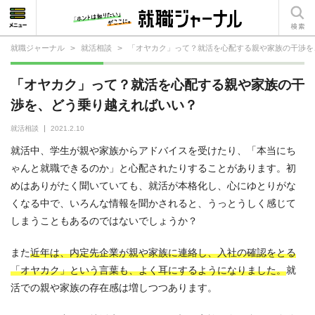
就職ジャーナル
>
就活相談
>
「オヤカク」って？就活を心配する親や家族の干渉を
就活相談
「オヤカク」って？就活を心配する親や家族の干
就活ノウハウ
渉を、どう乗り越えればいい？
仕事の選び方・ヒント
就活相談
2021.2.10
就活中、学生が親や家族からアドバイスを受けたり、「本当にち
仕事とは？
ゃんと就職できるのか」と心配されたりすることがあります。初
めはありがたく聞いていても、就活が本格化し、心にゆとりがな
就活コラム
くなる中で、いろんな情報を聞かされると、うっとうしく感じて
しまうこともあるのではないでしょうか？
また
近年は、内定先企業が親や家族に連絡し、入社の確認をとる
「オヤカク」という言葉も、よく耳にするようになりました。
就
活での親や家族の存在感は増しつつあります。