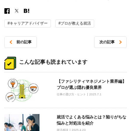
#キャリアアドバイザー
#プロが教える就活
前の記事
次の記事
投
稿
こんな記事も読まれています
ナ
ビ
【ファシリティマネジメント業界編】
ゲ
プロが選ぶ隠れ優良業界
ー
仕事の選び方・ヒント
2025.7.1
シ
ョ
ン
就活でよくある悩みとは？陥りがちな
悩みと対処法を紹介
就活相談
2025.4.23