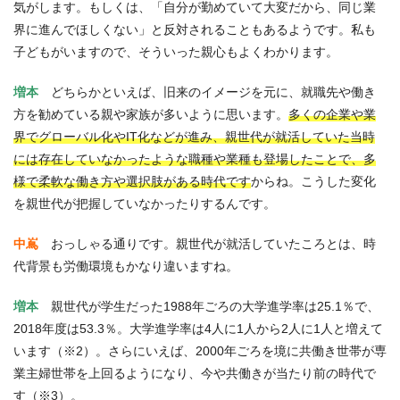
気がします。もしくは、「自分が勤めていて大変だから、同じ業
界に進んでほしくない」と反対されることもあるようです。私も
子どもがいますので、そういった親心もよくわかります。
増本
どちらかといえば、旧来のイメージを元に、就職先や働き
方を勧めている親や家族が多いように思います。
多くの企業や業
界でグローバル化やIT化などが進み、親世代が就活していた当時
には存在していなかったような職種や業種も登場したことで、多
様で柔軟な働き方や選択肢がある時代です
からね。こうした変化
を親世代が把握していなかったりするんです。
中嶌
おっしゃる通りです。親世代が就活していたころとは、時
代背景も労働環境もかなり違いますね。
増本
親世代が学生だった1988年ごろの大学進学率は25.1％で、
2018年度は53.3％。大学進学率は4人に1人から2人に1人と増えて
います（※2）。さらにいえば、2000年ごろを境に共働き世帯が専
業主婦世帯を上回るようになり、今や共働きが当たり前の時代で
す（※3）。