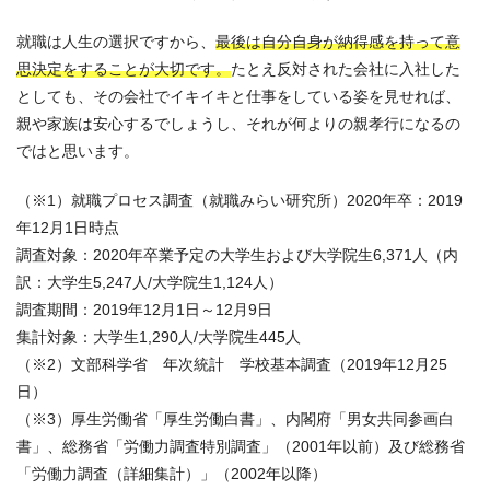
就職は人生の選択ですから、
最後は自分自身が納得感を持って意
思決定をすることが大切です。
たとえ反対された会社に入社した
としても、その会社でイキイキと仕事をしている姿を見せれば、
親や家族は安心するでしょうし、それが何よりの親孝行になるの
ではと思います。
（※1）就職プロセス調査（就職みらい研究所）2020年卒：2019
年12月1日時点
調査対象：2020年卒業予定の大学生および大学院生6,371人（内
訳：大学生5,247人/大学院生1,124人）
調査期間：2019年12月1日～12月9日
集計対象：大学生1,290人/大学院生445人
（※2）文部科学省 年次統計 学校基本調査（2019年12月25
日）
（※3）厚生労働省「厚生労働白書」、内閣府「男女共同参画白
書」、総務省「労働力調査特別調査」（2001年以前）及び総務省
「労働力調査（詳細集計）」（2002年以降）