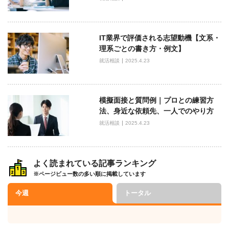
IT業界で評価される志望動機【文系・
理系ごとの書き方・例文】
就活相談
2025.4.23
模擬面接と質問例｜プロとの練習方
法、身近な依頼先、一人でのやり方
就活相談
2025.4.23
よく読まれている記事ランキング
※ページビュー数の多い順に掲載しています
今週
トータル