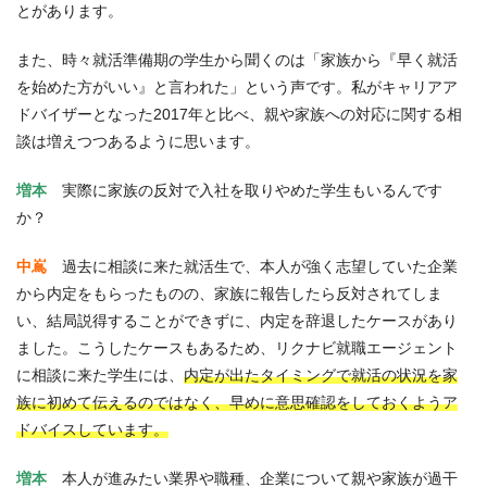
とがあります。
また、時々就活準備期の学生から聞くのは「家族から『早く就活
を始めた方がいい』と言われた」という声です。私がキャリアア
ドバイザーとなった2017年と比べ、親や家族への対応に関する相
談は増えつつあるように思います。
増本
実際に家族の反対で入社を取りやめた学生もいるんです
か？
中嶌
過去に相談に来た就活生で、本人が強く志望していた企業
から内定をもらったものの、家族に報告したら反対されてしま
い、結局説得することができずに、内定を辞退したケースがあり
ました。こうしたケースもあるため、リクナビ就職エージェント
に相談に来た学生には、
内定が出たタイミングで就活の状況を家
族に初めて伝えるのではなく、早めに意思確認をしておくようア
ドバイスしています。
増本
本人が進みたい業界や職種、企業について親や家族が過干