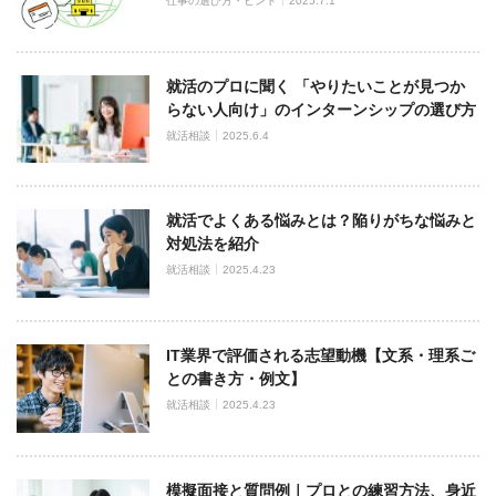
仕事の選び方・ヒント
2025.7.1
就活のプロに聞く 「やりたいことが見つか
らない人向け」のインターンシップの選び方
就活相談
2025.6.4
就活でよくある悩みとは？陥りがちな悩みと
対処法を紹介
就活相談
2025.4.23
IT業界で評価される志望動機【文系・理系ご
との書き方・例文】
就活相談
2025.4.23
模擬面接と質問例｜プロとの練習方法、身近