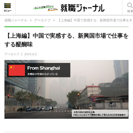
就職ジャーナル
>
アーカイブ
>
【上海編】中国で実感する、新興国市場で仕事をす
就活相談
【上海編】中国で実感する、新興国市場で仕事を
就活ノウハウ
する醍醐味
仕事の選び方・ヒント
アーカイブ
2015.6.2
仕事とは？
就活コラム