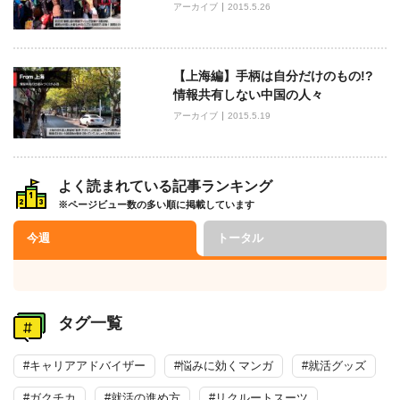
アーカイブ
2015.5.26
【上海編】手柄は自分だけのもの!?
情報共有しない中国の人々
アーカイブ
2015.5.19
よく読まれている記事ランキング
※ページビュー数の多い順に掲載しています
今週
トータル
タグ一覧
#キャリアアドバイザー
#悩みに効くマンガ
#就活グッズ
#ガクチカ
#就活の進め方
#リクルートスーツ