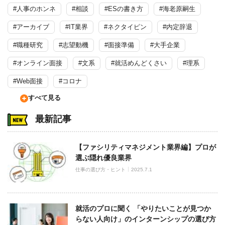
#人事のホンネ
#相談
#ESの書き方
#海老原嗣生
#アーカイブ
#IT業界
#ネクタイピン
#内定辞退
#職種研究
#志望動機
#面接準備
#大手企業
#オンライン面接
#文系
#就活めんどくさい
#理系
#Web面接
#コロナ
すべて見る
最新記事
【ファシリティマネジメント業界編】プロが
選ぶ隠れ優良業界
仕事の選び方・ヒント
2025.7.1
就活のプロに聞く 「やりたいことが見つか
らない人向け」のインターンシップの選び方