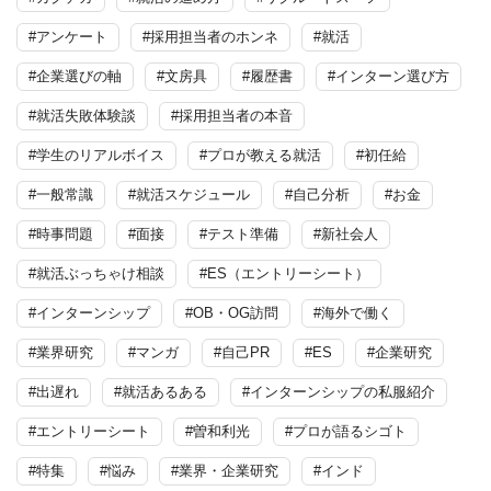
#アンケート
#採用担当者のホンネ
#就活
#企業選びの軸
#文房具
#履歴書
#インターン選び方
#就活失敗体験談
#採用担当者の本音
#学生のリアルボイス
#プロが教える就活
#初任給
#一般常識
#就活スケジュール
#自己分析
#お金
#時事問題
#面接
#テスト準備
#新社会人
#就活ぶっちゃけ相談
#ES（エントリーシート）
#インターンシップ
#OB・OG訪問
#海外で働く
#業界研究
#マンガ
#自己PR
#ES
#企業研究
#出遅れ
#就活あるある
#インターンシップの私服紹介
#エントリーシート
#曽和利光
#プロが語るシゴト
#特集
#悩み
#業界・企業研究
#インド