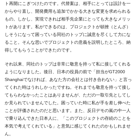
ト再開にこぎつけたのです。代替案は、相手にとっては設計を一
からやり直し、開発費用も追加でかかる大きな変更を求められる
もの。しかし、実現できれば相手先企業にとっても大きなメリッ
トがあります。私ができるのは、プロジェクトが頓挫（とんざ）
しそうになって困っている同社のトップに誠意を尽くして力にな
ること。そんな思いでプロジェクトの意義を説明したところ、納
得してもらうことができたのです。
それ以来、同社のトップは非常に敬意を持って私に接してくれる
ようになりました。後日、日本の役員の前で「担当がGT2000
Shanghaiでなければ、あなた方の会社とは付き合わない」と言っ
てくれた時はうれしかったですね。それまでも敬意を持って接し
てもらわなかったことはありませんが、ただの一取引先としてし
か見られていませんでした。困っていた時に私が手を差し伸べた
ことが評価されたのだと思います。また、反日デモの嵐の中一人
で乗り込んできた日本人に、「このプロジェクトの存続のことを
本気で考えてくれている」と意気に感じてくれたのかもしれませ
ん。