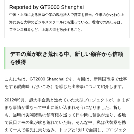
Reported by GT2000 Shanghai
中国・上海にある日系企業の現地法人で営業を担当。仕事のかたわら上
海にある大学のビジネススクールにも通っている。現地での楽しみは、
フランス租界など、上海の街を散歩すること。
デモの嵐が吹き荒れる中、新しい顧客から信頼
を獲得
こんにちは、GT2000 Shanghaiです。今回は、新興国市場で仕事
をする醍醐味（だいごみ）を感じた出来事について紹介します。
2012年9月、超大手企業と進めていた大型プロジェクトが、さまざ
まな事情が重なって中止に追い込まれそうになりました。折し
も、当時は尖閣諸島の領有権を巡って日中間に緊張が走り、各地
で反日デモの嵐が吹き荒れていた時。そんな中、私は代替案を携
えて一人で客先に乗り込み、トップと1対1で面談し、プロジェク