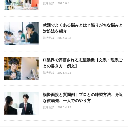
就活相談
2025.6.4
就活でよくある悩みとは？陥りがちな悩みと
対処法を紹介
就活相談
2025.4.23
IT業界で評価される志望動機【文系・理系ご
との書き方・例文】
就活相談
2025.4.23
模擬面接と質問例｜プロとの練習方法、身近
な依頼先、一人でのやり方
就活相談
2025.4.23