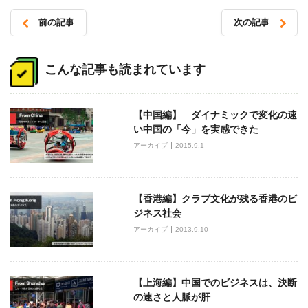
前の記事
次の記事
投
稿
こんな記事も読まれています
ナ
ビ
【中国編】 ダイナミックで変化の速
ゲ
い中国の「今」を実感できた
ー
アーカイブ
2015.9.1
シ
ョ
ン
【香港編】クラブ文化が残る香港のビ
ジネス社会
アーカイブ
2013.9.10
【上海編】中国でのビジネスは、決断
の速さと人脈が肝