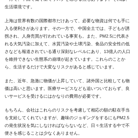
生活環境です。
上海は世界有数の国際都市だけあって、必要な物資は何でも手に
入る便利さがあります。その一方で、中国全土では、子どもが誘
拐され、人身売買が行われている事実も。また、PM2.5に代表さ
れる大気汚染に加えて、水質汚染や土壌汚染、食品の安全性の低
さなども報道されている通り深刻なレベルにあり、13億人の人口
を維持できない生態系の崩壊が起きています。これらのことか
ら、生活するだけで大変なリスクがあると感じています。
また、近年、急激に物価が上昇していて、諸外国と比較しても物
価は高いと思います。医療サービスなども追いついておらず、良
いサービスを受けるにはかなりの費用が必要です。
もちろん、会社はこれらのリスクを考慮して相応の額の駐在手当
を支給してくれていますが、趣味のジョギングをするにもPM2.5
の発生状況を気にしなければならないなど、日々生活する中で不
便さを感じることは少なくありません。