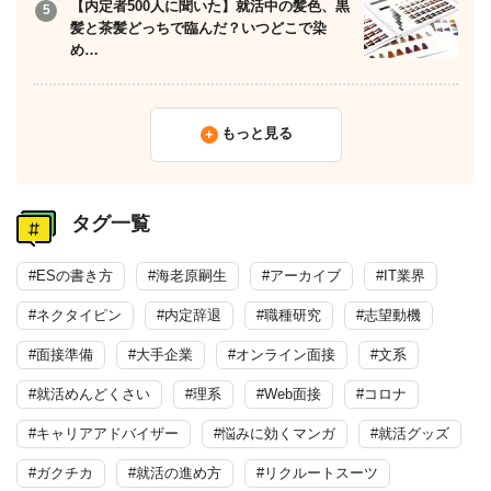
【内定者500人に聞いた】就活中の髪色、黒
髪と茶髪どっちで臨んだ？いつどこで染
め…
もっと見る
タグ一覧
#ESの書き方
#海老原嗣生
#アーカイブ
#IT業界
#ネクタイピン
#内定辞退
#職種研究
#志望動機
#面接準備
#大手企業
#オンライン面接
#文系
#就活めんどくさい
#理系
#Web面接
#コロナ
#キャリアアドバイザー
#悩みに効くマンガ
#就活グッズ
#ガクチカ
#就活の進め方
#リクルートスーツ