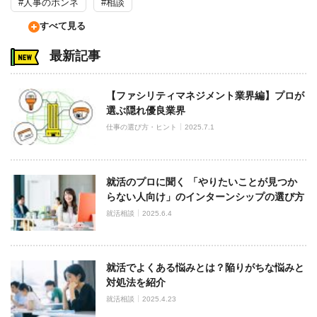
#人事のホンネ
#相談
すべて見る
最新記事
【ファシリティマネジメント業界編】プロが
選ぶ隠れ優良業界
仕事の選び方・ヒント
2025.7.1
就活のプロに聞く 「やりたいことが見つか
らない人向け」のインターンシップの選び方
就活相談
2025.6.4
就活でよくある悩みとは？陥りがちな悩みと
対処法を紹介
就活相談
2025.4.23