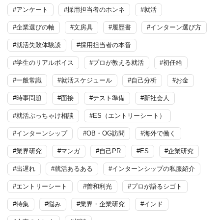
#アンケート
#採用担当者のホンネ
#就活
#企業選びの軸
#文房具
#履歴書
#インターン選び方
#就活失敗体験談
#採用担当者の本音
#学生のリアルボイス
#プロが教える就活
#初任給
#一般常識
#就活スケジュール
#自己分析
#お金
#時事問題
#面接
#テスト準備
#新社会人
#就活ぶっちゃけ相談
#ES（エントリーシート）
#インターンシップ
#OB・OG訪問
#海外で働く
#業界研究
#マンガ
#自己PR
#ES
#企業研究
#出遅れ
#就活あるある
#インターンシップの私服紹介
#エントリーシート
#曽和利光
#プロが語るシゴト
#特集
#悩み
#業界・企業研究
#インド