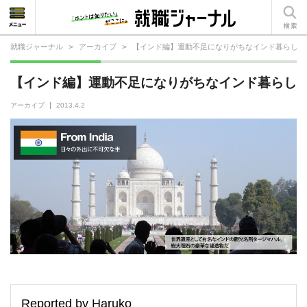
就職ジャーナル
>
アーカイブ
>
【インド編】運動不足になりがちなインド暮らし
就活相談
【インド編】運動不足になりがちなインド暮らし
就活ノウハウ
アーカイブ
2013.4.2
仕事の選び方・ヒント
仕事とは？
就活コラム
Reported by Haruko