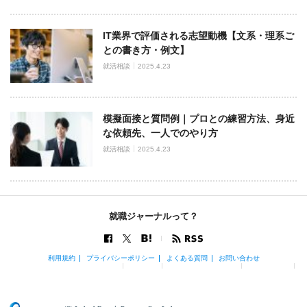
IT業界で評価される志望動機【文系・理系ご
との書き方・例文】
就活相談
2025.4.23
模擬面接と質問例｜プロとの練習方法、身近
な依頼先、一人でのやり方
就活相談
2025.4.23
就職ジャーナルって？
利用規約
プライバシーポリシー
よくある質問
お問い合わせ