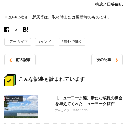
構成／日笠由紀
※文中の社名・所属等は、取材時または更新時のものです。
#アーカイブ
#インド
#海外で働く
前の記事
次の記事
投
稿
こんな記事も読まれています
ナ
ビ
【ニューヨーク編】新たな成長の機会
ゲ
を与えてくれたニューヨーク駐在
ー
アーカイブ
2016.10.20
シ
ョ