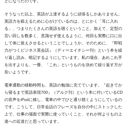
とになったのです。
そうなった以上、英語が上達するように頑張るしかありません。
英語力を鍛えるために心がけているのは、とにかく「耳に入れ
る」、つまりたくさんの英語を聴くということ。加えて、定型の
言い回しを数多く、意識せず使えるように、何回も実際に口に出
して体に覚えさせるということでしょうか。そのために、『即戦
力がつくビジネス英会話』（ディーエイチシー刊）という本を繰
り返し読み、暗記するようにしています。私の場合、あれこれ手
を出すよりも、一冊、「これ」というものを決めて繰り返す方が
良いようです。
電車通勤の移動時間も、英語の勉強に充てています。『起きてか
ら寝るまで英語表現700』（アルク刊）という本に付いているCD
の音声をiPodに移し、電車の中でひと通り聴くようにしているの
です。こうして、日常会話のフレーズを自分の中にストックした
上で、仕事の場面で実際に使っていくこと、それが何よりもの上
達への近道だと思っています。