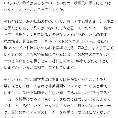
いたので、希望はあるものの、そのために積極的に動くほどでは
なかったといったところでしょうか。
それだけに、海外転勤の辞令が下りた時はとても驚きました。第2
志望だからあまり見てはいないだろうと思っていたので、「会社
って、意外とよく見ているものだな」と妙に感心したものです。
私の場合、赴任前のTOEIC(R)テストのスコアは750点。会社の一
般マネジメント層に求められる基準である「730点」はクリアして
いたものの、こちらで業務に当たるには、この水準の実力では不
十分と言わざるを得ません。赴任してから1年余りがたとうとして
いますが、いまだに相当、苦労しています。
そういうわけで、語学力にはあまり自信がなかったこともあり、
駐在先としては、できれば非英語圏のアジアがいいなあと考えて
いました。英語を母国語としない同士であれば、ネイティブスピ
ーカーを相手にするよりも少しラクなのではないかと考えたから
です。ところが、いざふたを開けてみたら、行き先はニューヨー
ク。英語のネイティブスピーカーを相手にしなければならないこ