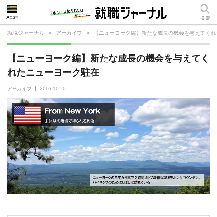
就職ジャーナル
>
アーカイブ
>
【ニューヨーク編】新たな成長の機会を与えてくれ
就活相談
【ニューヨーク編】新たな成長の機会を与えてく
就活ノウハウ
れたニューヨーク駐在
仕事の選び方・ヒント
アーカイブ
2016.10.20
仕事とは？
就活コラム