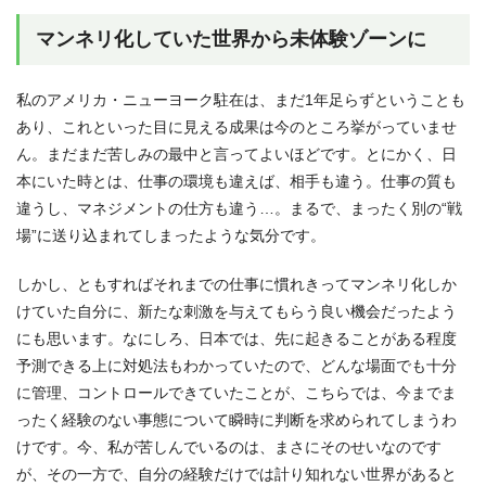
マンネリ化していた世界から未体験ゾーンに
私のアメリカ・ニューヨーク駐在は、まだ1年足らずということも
あり、これといった目に見える成果は今のところ挙がっていませ
ん。まだまだ苦しみの最中と言ってよいほどです。とにかく、日
本にいた時とは、仕事の環境も違えば、相手も違う。仕事の質も
違うし、マネジメントの仕方も違う…。まるで、まったく別の“戦
場”に送り込まれてしまったような気分です。
しかし、ともすればそれまでの仕事に慣れきってマンネリ化しか
けていた自分に、新たな刺激を与えてもらう良い機会だったよう
にも思います。なにしろ、日本では、先に起きることがある程度
予測できる上に対処法もわかっていたので、どんな場面でも十分
に管理、コントロールできていたことが、こちらでは、今までま
ったく経験のない事態について瞬時に判断を求められてしまうわ
けです。今、私が苦しんでいるのは、まさにそのせいなのです
が、その一方で、自分の経験だけでは計り知れない世界があると