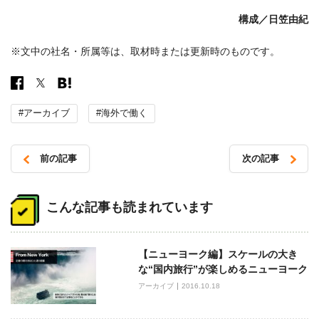
構成／
日笠由紀
※文中の社名・所属等は、取材時または更新時のものです。
#アーカイブ
#海外で働く
前の記事
次の記事
投
稿
こんな記事も読まれています
ナ
ビ
【ニューヨーク編】スケールの大き
ゲ
な“国内旅行”が楽しめるニューヨーク
ー
アーカイブ
2016.10.18
シ
ョ