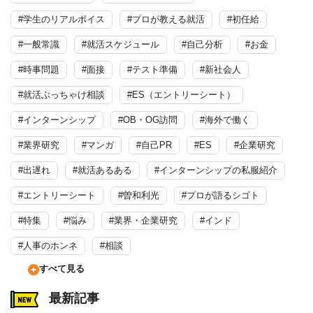
#学生のリアルボイス
#プロが教える就活
#初任給
#一般常識
#就活スケジュール
#自己分析
#お金
#時事問題
#面接
#テスト準備
#新社会人
#就活ぶっちゃけ相談
#ES（エントリーシート）
#インターンシップ
#OB・OG訪問
#海外で働く
#業界研究
#マンガ
#自己PR
#ES
#企業研究
#出遅れ
#就活あるある
#インターンシップの私服紹介
#エントリーシート
#曽和利光
#プロが語るシゴト
#特集
#悩み
#業界・企業研究
#インド
#人事のホンネ
#相談
すべて見る
最新記事