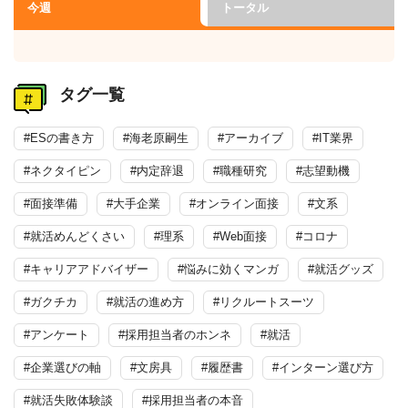
今週
トータル
タグ一覧
#ESの書き方
#海老原嗣生
#アーカイブ
#IT業界
#ネクタイピン
#内定辞退
#職種研究
#志望動機
#面接準備
#大手企業
#オンライン面接
#文系
#就活めんどくさい
#理系
#Web面接
#コロナ
#キャリアアドバイザー
#悩みに効くマンガ
#就活グッズ
#ガクチカ
#就活の進め方
#リクルートスーツ
#アンケート
#採用担当者のホンネ
#就活
#企業選びの軸
#文房具
#履歴書
#インターン選び方
#就活失敗体験談
#採用担当者の本音