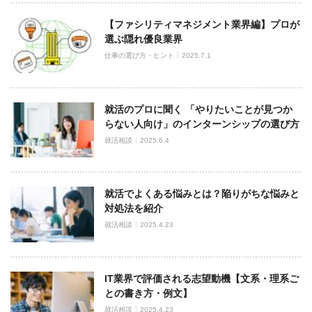
【ファシリティマネジメント業界編】プロが
選ぶ隠れ優良業界
仕事の選び方・ヒント
2025.7.1
就活のプロに聞く 「やりたいことが見つか
らない人向け」のインターンシップの選び方
就活相談
2025.6.4
就活でよくある悩みとは？陥りがちな悩みと
対処法を紹介
就活相談
2025.4.23
IT業界で評価される志望動機【文系・理系ご
との書き方・例文】
就活相談
2025.4.23