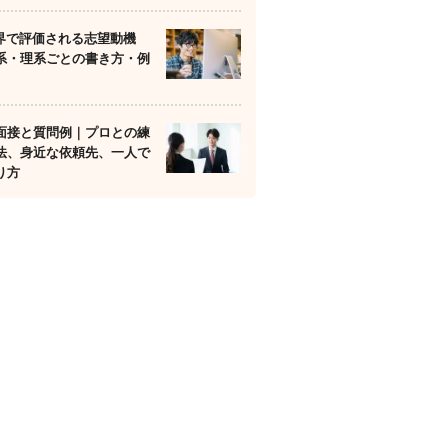
業界で評価される志望動機
系・理系ごとの書き方・例
面接と質問例｜プロとの練
法、身近な依頼先、一人で
り方