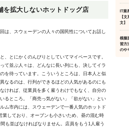
舗を拡大しないホットドッグ店
IT
【文
文】
回は、スウェーデンの人々の国民性についてお話し
模擬
習方
のや
と、とにかくのんびりとしていてマイペースです。
って並ぶ人々は、どんなに長い列にも、決してイラ
のを待っています。こういうところは、日本人と似
異なるのは、行列ができるほどの人気があるのにも
なければ、従業員を多く雇うわけでもなく、自分の
いるところ。「商売っ気がない」「欲がない」とい
ルム市内には、スウェーデンで一番人気のホットド
営業しており、オーブンも小さいため、昼の混む時
時間も並ばなければなりません。店員をもう1人雇う