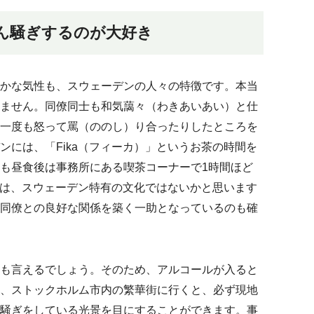
ん騒ぎするのが大好き
かな気性も、スウェーデンの人々の特徴です。本当
ません。同僚同士も和気藹々（わきあいあい）と仕
一度も怒って罵（ののし）り合ったりしたところを
ンには、「Fika（フィーカ）」というお茶の時間を
も昼食後は事務所にある喫茶コーナーで1時間ほど
kaは、スウェーデン特有の文化ではないかと思います
同僚との良好な関係を築く一助となっているのも確
も言えるでしょう。そのため、アルコールが入ると
、ストックホルム市内の繁華街に行くと、必ず現地
騒ぎをしている光景を目にすることができます。事