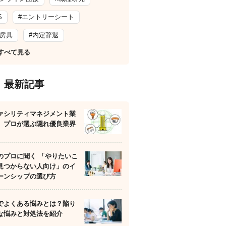
S
#エントリーシート
文房具
#内定辞退
すべて見る
最新記事
ァシリティマネジメント業
】プロが選ぶ隠れ優良業界
のプロに聞く 「やりたいこ
見つからない人向け」のイ
ーンシップの選び方
でよくある悩みとは？陥り
な悩みと対処法を紹介