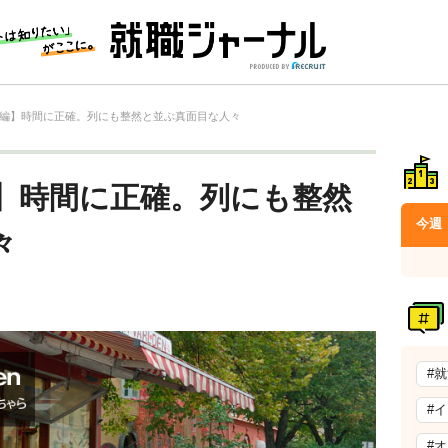
編】時間に正確。列にも整然と並ぶ真面目な人々
】時間に正確。列にも整然
今週
々
#
#
#