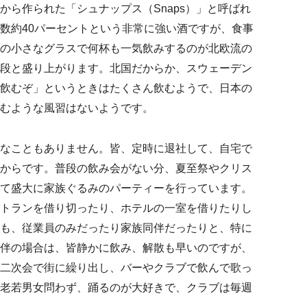
から作られた「シュナップス（Snaps）」と呼ばれ
数約40パーセントという非常に強い酒ですが、食事
の小さなグラスで何杯も一気飲みするのが北欧流の
段と盛り上がります。北国だからか、スウェーデン
飲むぞ」というときはたくさん飲むようで、日本の
むような風習はないようです。
なこともありません。皆、定時に退社して、自宅で
からです。普段の飲み会がない分、夏至祭やクリス
て盛大に家族ぐるみのパーティーを行っています。
トランを借り切ったり、ホテルの一室を借りたりし
も、従業員のみだったり家族同伴だったりと、特に
伴の場合は、皆静かに飲み、解散も早いのですが、
二次会で街に繰り出し、バーやクラブで飲んで歌っ
老若男女問わず、踊るのが大好きで、クラブは毎週