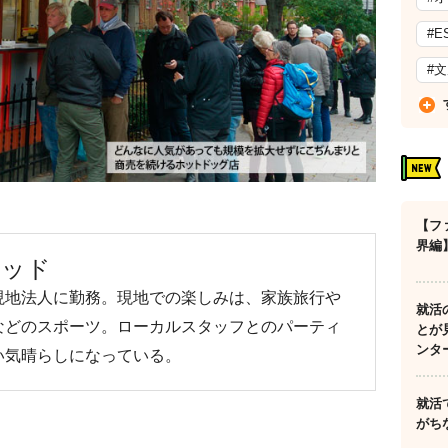
#E
#
【フ
界編
フレッド
現地法人に勤務。現地での楽しみは、家族旅行や
就活
などのスポーツ。ローカルスタッフとのパーティ
とが
ンタ
い気晴らしになっている。
就活
がち