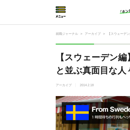
就職ジャーナル
>
アーカイブ
>
【スウェーデン
就活相談
就活ノウハウ
【スウェーデン編
仕事の選び方・ヒント
と並ぶ真面目な人
仕事とは？
アーカイブ
2014.2.18
就活コラム