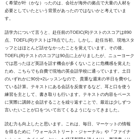
く希望が叶（かな）ったのは、会社が海外の拠点で大量の人材を
必要としていたという背景があったのではないかと考えていま
す。
語学力について言うと、赴任前のTOEIC(R)テストのスコアは890
点、TOEFL(R)テストは78点でした。しかし、赴任当初、現地スタ
ッフとはほとんど話せなかったことを覚えています。その後、
TOEFL(R)テストのスコアは90点に上がりましたが、ニューヨーク
では思ったほど英語を話す機会が多くないことに危機感を覚えた
ため、こちらでも自費で現地の英会話学校に通っています。土日
のいずれかに90分×2レッスンなので、貴重な週末の半日を費やし
ている計算。テキストにある会話を反復するなど、耳と口を使う
練習を主として、書き取りも行います。テキストの内容をベース
に実際に講師と会話することを繰り返すことで、最近は少しずつ
言いたいことが口をついて出てくるようになってきました。
読む力も向上したと思います。これは、毎日、マーケットの情報
を得るために『ウォールストリート・ジャーナル』や『ファイナ