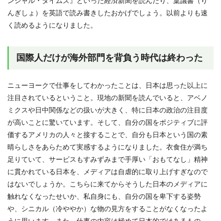
ンシャル・タイムズ』といった経済新聞を読んだり、稟議書（り
んぎしょ）を英語で読み書きしたおかげでしょう。以前よりも速
く読めるようになりました。
国際人だけが海外部門を背負う時代は終わった
ニューヨークで仕事をしてわかったことは、日本は思った以上に
注目されているということ。現地の新聞を読んでいると、アベノ
ミクスや日中関係などの扱いが大きく、特に日本の政治の注目度
が高いことに驚いています。そして、自分の国をポジティブに評
価するアメリカの人々と接することで、自分も日本という国の素
晴らしさをあらためて実感するようになりました。衣食住が満ち
足りていて、サービスもすみずみまで手厚い「おもてなし」精神
に貫かれている日本を、メディアは自虐的に取り上げすぎなので
はないでしょうか。こちらに来てからそうした日本のメディアに
触れなくなったせいか、私自身にも、自分の国を卑下する姿勢
や、シニカル（冷ややか）な物の見方をすることがなくなったよ
うに思います。また、仕事の内容は極めて日本的ではあるもの