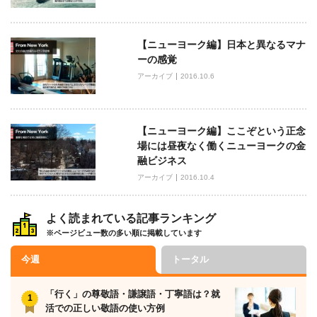
【ニューヨーク編】日本と異なるマナ
ーの感覚
アーカイブ
2016.10.6
【ニューヨーク編】ここぞという正念
場には昼夜なく働くニューヨークの金
融ビジネス
アーカイブ
2016.10.4
よく読まれている記事ランキング
※ページビュー数の多い順に掲載しています
今週
トータル
「行く」の尊敬語・謙譲語・丁寧語は？就
活での正しい敬語の使い方例