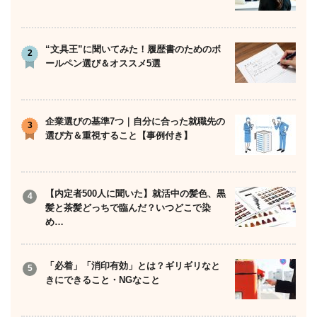
“文具王”に聞いてみた！履歴書のためのボ
ールペン選び＆オススメ5選
企業選びの基準7つ｜自分に合った就職先の
選び方＆重視すること【事例付き】
【内定者500人に聞いた】就活中の髪色、黒
髪と茶髪どっちで臨んだ？いつどこで染
め…
「必着」「消印有効」とは？ギリギリなと
きにできること・NGなこと