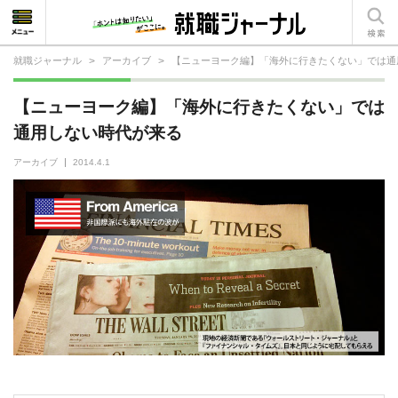
就職ジャーナル
>
アーカイブ
>
【ニューヨーク編】「海外に行きたくない」では通
就活相談
【ニューヨーク編】「海外に行きたくない」では
就活ノウハウ
通用しない時代が来る
仕事の選び方・ヒント
アーカイブ
2014.4.1
仕事とは？
就活コラム