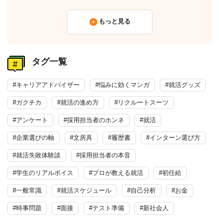
もっと見る
タグ一覧
#キャリアアドバイザー
#悩みに効くマンガ
#就活グッズ
#ガクチカ
#就活の進め方
#リクルートスーツ
#アンケート
#採用担当者のホンネ
#就活
#企業選びの軸
#文房具
#履歴書
#インターン選び方
#就活失敗体験談
#採用担当者の本音
#学生のリアルボイス
#プロが教える就活
#初任給
#一般常識
#就活スケジュール
#自己分析
#お金
#時事問題
#面接
#テスト準備
#新社会人