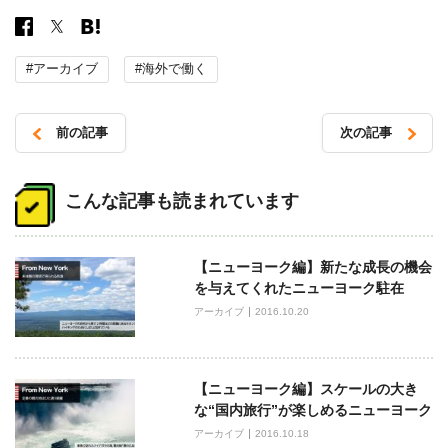
#アーカイブ
#海外で働く
前の記事
次の記事
投
稿
こんな記事も読まれています
ナ
ビ
【ニューヨーク編】新たな成長の機会
ゲ
を与えてくれたニューヨーク駐在
ー
アーカイブ
2016.10.20
シ
ョ
ン
【ニューヨーク編】スケールの大き
な“国内旅行”が楽しめるニューヨーク
アーカイブ
2016.10.18