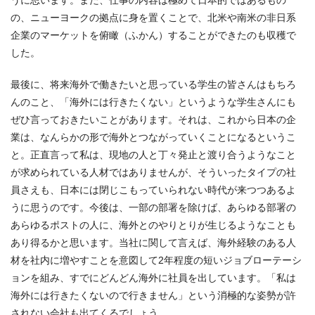
の、ニューヨークの拠点に身を置くことで、北米や南米の非日系
企業のマーケットを俯瞰（ふかん）することができたのも収穫で
した。
最後に、将来海外で働きたいと思っている学生の皆さんはもちろ
んのこと、「海外には行きたくない」というような学生さんにも
ぜひ言っておきたいことがあります。それは、これから日本の企
業は、なんらかの形で海外とつながっていくことになるというこ
と。正直言って私は、現地の人と丁々発止と渡り合うようなこと
が求められている人材ではありませんが、そういったタイプの社
員さえも、日本には閉じこもっていられない時代が来つつあるよ
うに思うのです。今後は、一部の部署を除けば、あらゆる部署の
あらゆるポストの人に、海外とのやりとりが生じるようなことも
あり得るかと思います。当社に関して言えば、海外経験のある人
材を社内に増やすことを意図して2年程度の短いジョブローテーシ
ョンを組み、すでにどんどん海外に社員を出しています。「私は
海外には行きたくないので行きません」という消極的な姿勢が許
されない会社も出てくるでしょう。