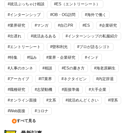
#就活ぶっちゃけ相談
#ES（エントリーシート）
#インターンシップ
#OB・OG訪問
#海外で働く
#業界研究
#マンガ
#自己PR
#ES
#企業研究
#出遅れ
#就活あるある
#インターンシップの私服紹介
#エントリーシート
#曽和利光
#プロが語るシゴト
#特集
#悩み
#業界・企業研究
#インド
#人事のホンネ
#相談
#ESの書き方
#海老原嗣生
#アーカイブ
#IT業界
#ネクタイピン
#内定辞退
#職種研究
#志望動機
#面接準備
#大手企業
#オンライン面接
#文系
#就活めんどくさい
#理系
#Web面接
#コロナ
すべて見る