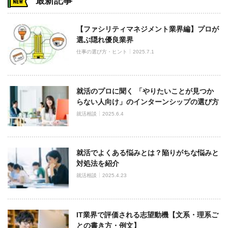
最新記事
【ファシリティマネジメント業界編】プロが
選ぶ隠れ優良業界
仕事の選び方・ヒント
2025.7.1
就活のプロに聞く 「やりたいことが見つか
らない人向け」のインターンシップの選び方
就活相談
2025.6.4
就活でよくある悩みとは？陥りがちな悩みと
対処法を紹介
就活相談
2025.4.23
IT業界で評価される志望動機【文系・理系ご
との書き方・例文】