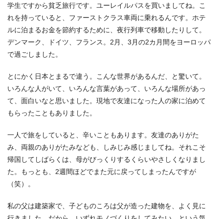
学生ですから貧乏旅行です。ユーレイルパスを買いましてね。こ
れを持っていると、ファーストクラス車両に乗れるんです。ホテ
ルに泊まるお金を節約するために、夜行列車で移動したりして。
デンマーク、ドイツ、フランス。2月、3月の2カ月間をヨーロッパ
で過ごしました。
とにかく日本とまるで違う。こんな世界があるんだ、と驚いて。
いろんな人がいて、いろんな言葉があって、いろんな場所があっ
て、面白いなと思いました。現地で友達になった人の家に泊めて
もらったこともありました。
一人で旅をしていると、辛いこともあります。友達のありがた
み、両親のありがたみなども、しみじみ感じましてね。それこそ
帰国してしばらくは、母がびっくりするくらいやさしくなりまし
た。もっとも、2週間ほどでまた元に戻ってしまったんですが
（笑）。
私の父は建築家で、子どものころは父が造った建物を、よく見に
行きました。だから、いずれモノづくりをしてみたい、という気