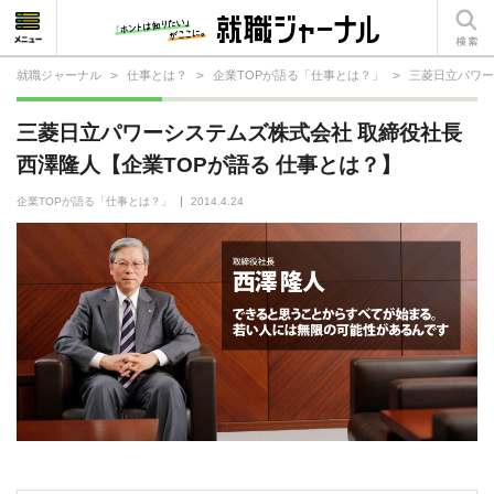
就職ジャーナル
>
仕事とは？
>
企業TOPが語る「仕事とは？」
>
三菱日立パワー
就活相談
三菱日立パワーシステムズ株式会社 取締役社長
就活ノウハウ
西澤隆人【企業TOPが語る 仕事とは？】
仕事の選び方・ヒント
企業TOPが語る「仕事とは？」
2014.4.24
仕事とは？
就活コラム