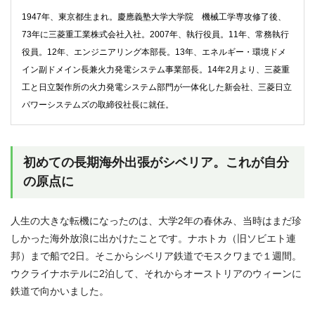
1947年、東京都生まれ。慶應義塾大学大学院 機械工学専攻修了後、
73年に三菱重工業株式会社入社。2007年、執行役員。11年、常務執行
役員。12年、エンジニアリング本部長。13年、エネルギー・環境ドメ
イン副ドメイン長兼火力発電システム事業部長。14年2月より、三菱重
工と日立製作所の火力発電システム部門が一体化した新会社、三菱日立
パワーシステムズの取締役社長に就任。
初めての長期海外出張がシベリア。これが自分
の原点に
人生の大きな転機になったのは、大学2年の春休み、当時はまだ珍
しかった海外放浪に出かけたことです。ナホトカ（旧ソビエト連
邦）まで船で2日。そこからシベリア鉄道でモスクワまで１週間。
ウクライナホテルに2泊して、それからオーストリアのウィーンに
鉄道で向かいました。