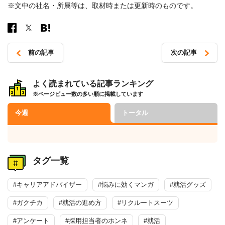
※文中の社名・所属等は、取材時または更新時のものです。
前の記事
次の記事
投
稿
よく読まれている記事ランキング
※ページビュー数の多い順に掲載しています
ナ
ビ
今週
トータル
ゲ
ー
シ
タグ一覧
ョ
ン
#キャリアアドバイザー
#悩みに効くマンガ
#就活グッズ
#ガクチカ
#就活の進め方
#リクルートスーツ
#アンケート
#採用担当者のホンネ
#就活