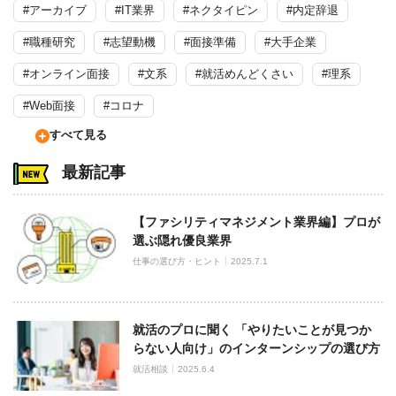
#アーカイブ
#IT業界
#ネクタイピン
#内定辞退
#職種研究
#志望動機
#面接準備
#大手企業
#オンライン面接
#文系
#就活めんどくさい
#理系
#Web面接
#コロナ
すべて見る
最新記事
【ファシリティマネジメント業界編】プロが
選ぶ隠れ優良業界
仕事の選び方・ヒント
2025.7.1
就活のプロに聞く 「やりたいことが見つか
らない人向け」のインターンシップの選び方
就活相談
2025.6.4