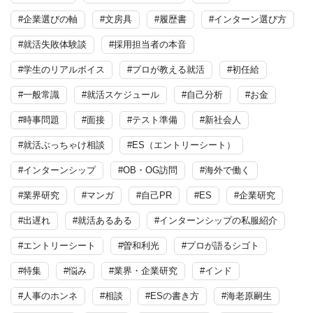
#企業選びの軸
#文房具
#履歴書
#インターン選び方
#就活失敗体験談
#採用担当者の本音
#学生のリアルボイス
#プロが教える就活
#初任給
#一般常識
#就活スケジュール
#自己分析
#お金
#時事問題
#面接
#テスト準備
#新社会人
#就活ぶっちゃけ相談
#ES（エントリーシート）
#インターンシップ
#OB・OG訪問
#海外で働く
#業界研究
#マンガ
#自己PR
#ES
#企業研究
#出遅れ
#就活あるある
#インターンシップの私服紹介
#エントリーシート
#曽和利光
#プロが語るシゴト
#特集
#悩み
#業界・企業研究
#インド
#人事のホンネ
#相談
#ESの書き方
#海老原嗣生