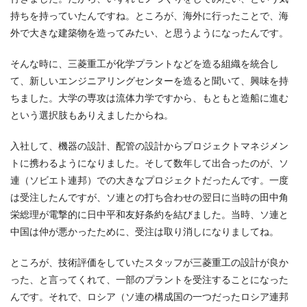
持ちを持っていたんですね。ところが、海外に行ったことで、海
外で大きな建築物を造ってみたい、と思うようになったんです。
そんな時に、三菱重工が化学プラントなどを造る組織を統合し
て、新しいエンジニアリングセンターを造ると聞いて、興味を持
ちました。大学の専攻は流体力学ですから、もともと造船に進む
という選択肢もありえましたからね。
入社して、機器の設計、配管の設計からプロジェクトマネジメン
トに携わるようになりました。そして数年して出合ったのが、ソ
連（ソビエト連邦）での大きなプロジェクトだったんです。一度
は受注したんですが、ソ連との打ち合わせの翌日に当時の田中角
栄総理が電撃的に日中平和友好条約を結びました。当時、ソ連と
中国は仲が悪かったために、受注は取り消しになりましてね。
ところが、技術評価をしていたスタッフが三菱重工の設計が良か
った、と言ってくれて、一部のプラントを受注することになった
んです。それで、ロシア（ソ連の構成国の一つだったロシア連邦