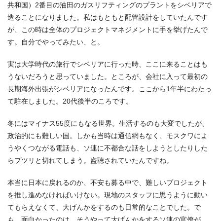
共和国）2番目の油田のガスリフティングのプラントをシベリアで
造ることになりました。私はもともと配管設計をしていたんです
が、この時は全体のプロジェクトマネジメントに手を挙げたんで
す。自分でやってみたい、と。
実は大学時代の旅行でシベリアに行った時、ここに来ることはも
うないだろうと思っていました。ところが、会社に入って最初の
長期海外出張がシベリアになったんです。ここから1年半にわたっ
て駐在しました。20代後半のころです。
冬にはマイナス55度にもなる世界。生活するのも大変でしたが、
政治的にも難しい国。しかも当時は通信網もなく、モスクワによ
うやくつながる電話も、ソ連に不都合な話をしようとしたりした
らプツリと切れてしまう。盗聴されていたんですね。
本当に日本に戻れるのか、不安も募る中で、難しいプロジェクト
を推し進めなければいけない。現地のスタッフに思うように動い
てもらえなくて、大げんかをするのも日常的なことでした。で
も、面白かったのは、そうやって大げんかをするソ連の官僚が、