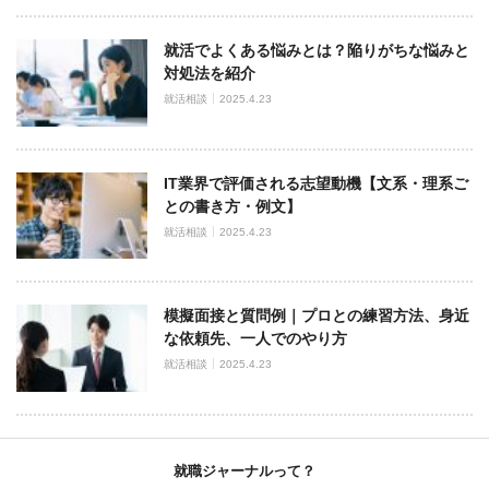
就活でよくある悩みとは？陥りがちな悩みと
対処法を紹介
就活相談
2025.4.23
IT業界で評価される志望動機【文系・理系ご
との書き方・例文】
就活相談
2025.4.23
模擬面接と質問例｜プロとの練習方法、身近
な依頼先、一人でのやり方
就活相談
2025.4.23
就職ジャーナルって？