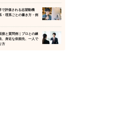
業界で評価される志望動機
系・理系ごとの書き方・例
面接と質問例｜プロとの練
法、身近な依頼先、一人で
り方