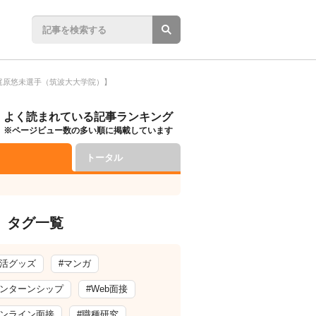
梶原悠未選手（筑波大大学院）】
よく読まれている記事ランキング
※ページビュー数の多い順に掲載しています
トータル
タグ一覧
就活グッズ
#マンガ
インターンシップ
#Web面接
オンライン面接
#職種研究