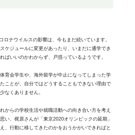
コロナウイルス
の影響
は、
今もまだ続
い
ています
。
スケジュール
に
変更があったり、
いま
だ
に
通学でき
ればいいのかわからず、
戸惑っているようです
。
体育会学生
や
、海外留学
が中止になっ
てしまった
学
たことが、自分ではどうすることもできない理由で
少なくありません。
れからの
学校
生活や就職活動への向き合い方
を考え
思い、梶原さんが「東京2020オリンピックの延期」
え、行動に移してきたのかをおうかがいできればと