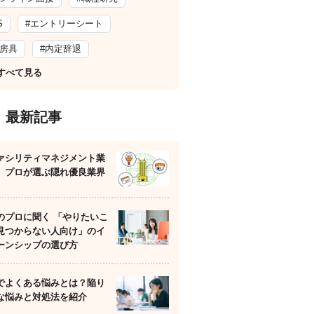
S
#エントリーシート
文房具
#内定辞退
すべて見る
最新記事
ァシリティマネジメント業
】プロが選ぶ隠れ優良業界
のプロに聞く 「やりたいこ
見つからない人向け」のイ
ーンシップの選び方
でよくある悩みとは？陥り
な悩みと対処法を紹介