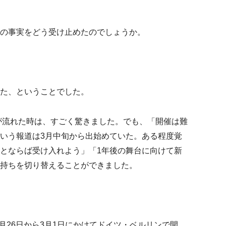
の事実をどう受け止めたのでしょうか。
た、ということでした。
が流れた
時
は、すごく驚きました。でも、「開催は難
いう報道
は3月中旬から
出始め
ていた
。
ある程度覚
とならば受け入れよう
」「
1年
後の
舞台に向けて新
持ちを切り替え
ることができました。
2月26日から3月1日にかけてドイツ・ベルリンで開