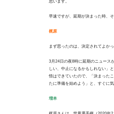
思います。
早速ですが、
延期が決まった
時
、そ
梶原
まず思ったのは、決定
されて
よかっ
3月24日の夜8時に延期のニュース
しい、
中止になるかもしれない
」
と
悟はできてい
たので、「
決まったこ
たに準備を始めよう
」
と、すぐに気
増本
梶原さんは、世界選手権（2020年