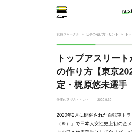
就職ジャーナル
>
仕事の選び方・ヒント
>
トッ
就活相談
就活ノウハウ
トップアスリート
仕事の選び方・ヒント
の作り方【東京20
仕事とは？
定・梶原悠未選手
就活コラム
仕事の選び方・ヒント
2020.9.30
2020年2月に開催された自転車
（※）」で日本人女性史上初の金メ