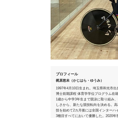
プロフィール
梶原悠未（かじはら・ゆうみ）
1997年4月10日生まれ。埼玉県和光市
博士前期課程 体育学学位プログラム在
1歳から中学3年生まで競泳に取り組み
しさから、新たな競技転向を決める。高
技を始めて2カ月後には全国インターハ
3種目すべてにおいて優勝した。2020