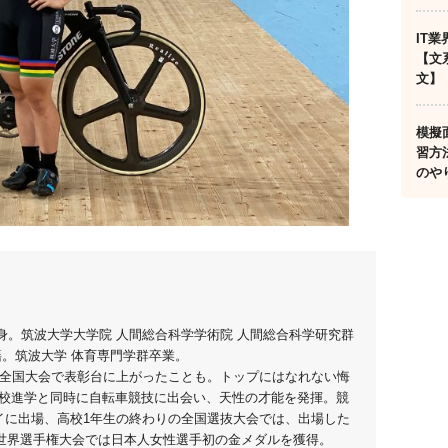
IT
【文
文】
模擬
習方
のや
出身。筑波大学大学院 人間総合科学学術院 人間総合科学研究群
籍。筑波大学 体育専門学群卒業。
、全国大会で表彰台に上がったことも。トップにはなれない悔
校進学と同時に自転車競技に出会い、天性の才能を発揮。競
イに出場、高校1年生の終わりの全国選抜大会では、出場した
年世界選手権大会では日本人女性選手初の金メダルを獲得。