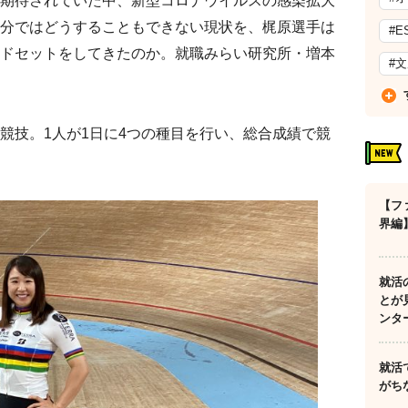
期待されていた中、新型コロナウイルスの感染拡大
分ではどうすることもできない現状を、梶原選手は
#E
ドセットをしてきたのか。就職みらい研究所・増本
#
競技。1人が1日に4つの種目を行い、総合成績で競
【フ
界編
就活
とが
ンタ
就活
がち