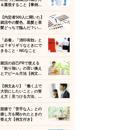
＆重視すること【事例…
【内定者500人に聞いた】
就活中の髪色、黒髪と茶
髪どっちで臨んだ？い…
「必着」「消印有効」と
は？ギリギリなときにで
きること・NGなこと
就活の自己PRで使える
「粘り強い」の言い換え
とアピール方法【例文…
【例文あり】「働く上で
大切にしたいこと」の答
え方｜見つける方法、…
面接で「苦手な人」との
接し方を聞かれたときの
答え方【例文付き】