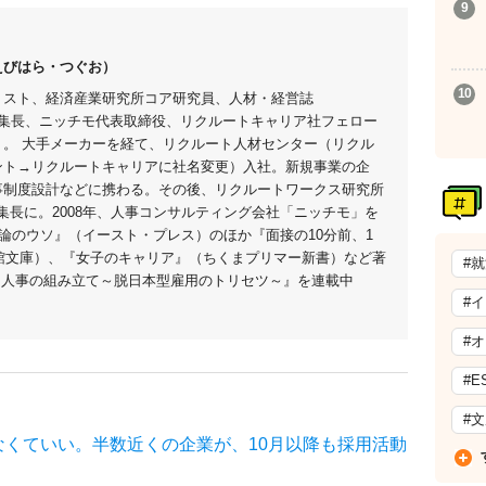
えびはら・つぐお）
リスト、経済産業研究所コア研究員、人材・経営誌
』編集長、ニッチモ代表取締役、リクルートキャリア社フェロー
）。 大手メーカーを経て、リクルート人材センター（リクル
ント→リクルートキャリアに社名変更）入社。新規事業の企
事制度設計などに携わる。その後、リクルートワークス研究所
編集長に。2008年、人事コンサルティング会社「ニッチモ」を
論のウソ』（イースト・プレス）のほか『面接の10分前、1
館文庫）、『女子のキャリア』（ちくまプリマー新書）など著
#
NEにて、『人事の組み立て～脱日本型雇用のトリセツ～』を連載中
#
#
#E
#
なくていい。半数近くの企業が、10月以降も採用活動