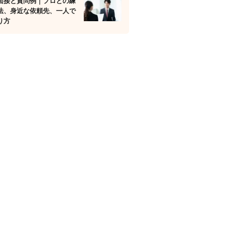
面接と質問例｜プロとの練
法、身近な依頼先、一人で
り方