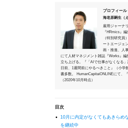
プロフィール
海老原嗣生（
雇用ジャーナ
『HRmics
（特別研究員
ートエージェ
画・推進、人
にて人材マネジメント雑誌『Works』
立ち上げる。『「AIで仕事がなくなる」
日前、1週間前にやるべきこと』（小学
書多数。 HumanCapitaiONLI
（2020年10月時点）
目次
10月に内定がなくてもあきらめ
を継続中