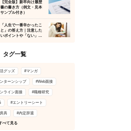
【完全版】新卒向け履歴
書の書き方（例文・見本
サンプル付き）
「人生で一番辛かったこ
と」の答え方｜注意した
いポイントや「ない」…
タグ一覧
就活グッズ
#マンガ
インターンシップ
#Web面接
オンライン面接
#職種研究
S
#エントリーシート
文房具
#内定辞退
すべて見る