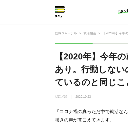
就職ジャーナル
>
就活相談
>
【2020年】今
就活相談
就活ノウハウ
【2020年】今年
仕事の選び方・ヒント
あり。行動しない
仕事とは？
ているのと同じこと
就活コラム
就活相談
2020.10.23
「コロナ禍の真っただ中で就活なん
嘆きの声が聞こえてきます。