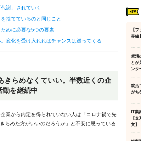
「代謝」されていく
」を捨てているのと同じこと
ために必要な5つの要素
【フ
界編
い。変化を受け入れればチャンスは巡ってくる
就活
とが
ンタ
もあきらめなくていい。半数近くの企
就活
活動を継続中
がち
IT
や企業から内定を得られていない人は「コロナ禍で先
【文
きらめた方がいいのだろうか」と不安に思っている
文】