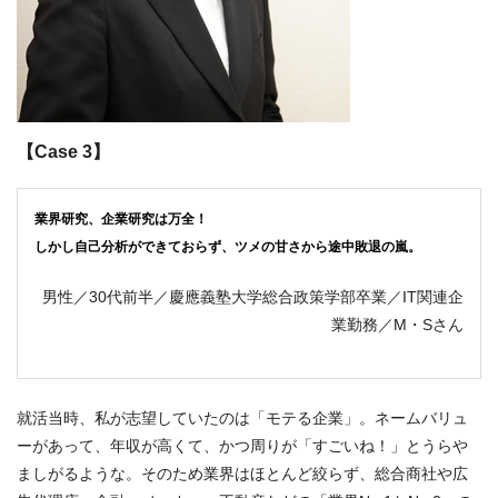
【Case 3】
業界研究、企業研究は万全！
しかし自己分析ができておらず、ツメの甘さから途中敗退の嵐。
男性／30代前半／慶應義塾大学総合政策学部卒業／IT関連企
業勤務／M・Sさん
就活当時、私が志望していたのは「モテる企業」。ネームバリュ
ーがあって、年収が高くて、かつ周りが「すごいね！」とうらや
ましがるような。そのため業界はほとんど絞らず、総合商社や広