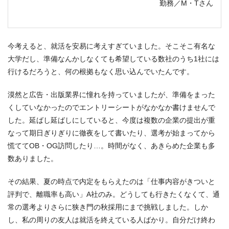
勤務／M・Tさん
今考えると、就活を安易に考えすぎていました。そこそこ有名な
大学だし、準備なんかしなくても希望している数社のうち1社には
行けるだろうと、何の根拠もなく思い込んでいたんです。
漠然と広告・出版業界に憧れを持っていましたが、準備をまった
くしていなかったのでエントリーシートがなかなか書けませんで
した。延ばし延ばしにしていると、今度は複数の企業の提出が重
なって期日ぎりぎりに徹夜をして書いたり、選考が始まってから
慌ててOB・OG訪問したり…。時間がなく、あきらめた企業も多
数ありました。
その結果、夏の時点で内定をもらえたのは「仕事内容がきついと
評判で、離職率も高い」A社のみ。どうしても行きたくなくて、通
常の選考よりさらに狭き門の秋採用にまで挑戦しました。しか
し、私の周りの友人は就活を終えている人ばかり。自分だけ終わ