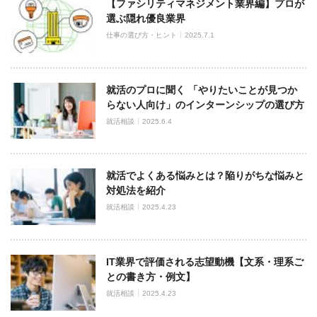
【ファシリティマネジメント業界編】プロが
選ぶ隠れ優良業界
仕事の選び方・ヒント
2025.7.1
就活のプロに聞く 「やりたいことが見つか
らない人向け」のインターンシップの選び方
就活相談
2025.6.4
就活でよくある悩みとは？陥りがちな悩みと
対処法を紹介
就活相談
2025.4.23
IT業界で評価される志望動機【文系・理系ご
との書き方・例文】
就活相談
2025.4.23