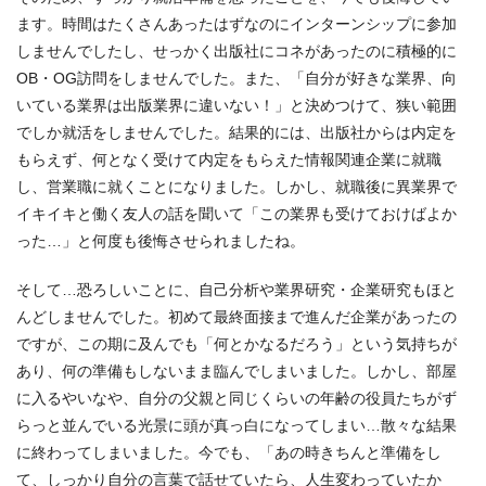
ます。時間はたくさんあったはずなのにインターンシップに参加
しませんでしたし、せっかく出版社にコネがあったのに積極的に
OB・OG訪問をしませんでした。また、「自分が好きな業界、向
いている業界は出版業界に違いない！」と決めつけて、狭い範囲
でしか就活をしませんでした。結果的には、出版社からは内定を
もらえず、何となく受けて内定をもらえた情報関連企業に就職
し、営業職に就くことになりました。しかし、就職後に異業界で
イキイキと働く友人の話を聞いて「この業界も受けておけばよか
った…」と何度も後悔させられましたね。
そして…恐ろしいことに、自己分析や業界研究・企業研究もほと
んどしませんでした。初めて最終面接まで進んだ企業があったの
ですが、この期に及んでも「何とかなるだろう」という気持ちが
あり、何の準備もしないまま臨んでしまいました。しかし、部屋
に入るやいなや、自分の父親と同じくらいの年齢の役員たちがず
らっと並んでいる光景に頭が真っ白になってしまい…散々な結果
に終わってしまいました。今でも、「あの時きちんと準備をし
て、しっかり自分の言葉で話せていたら、人生変わっていたか