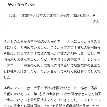
がなくなっていた。
女性／40代前半／日本大学文理学部卒業／出版社勤務／R・I
さん
子どものころから本や雑誌が大好きで、「大人になったらマスコ
ミに行く」と決めていました。早くからマスコミ各社の採用情報
を集め、同じマスコミ志望の友人と作文の添削をし合うなど、準
備も怠りませんでした。ただ、マスコミ以外の業界は一切シャッ
トアウト。「練習のため」に友人の付き合いで航空業界の企業な
ど数社を受けましたが、たとえ受かっても行く気はありませんで
した。
本命のマスコミは、大手出版社や新聞社などに片っ端から応募。
準備のかいあって、第1志望の出版社・A社の選考がとんとん拍子
で進み、いよいよ最終面接までたどりつきました。エントリーシ
ートの提出から最終面接まで約3カ月間と選考期間が長かったの