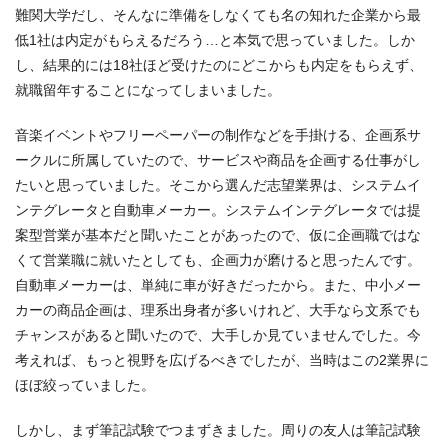
難関大学だし、そんなに準備をしなくても名の知れた企業から最
低1社は内定がもらえるだろう…と本気で思っていました。しか
し、結果的には18社ほど受けたのにどこからも内定をもらえず、
就職留年することになってしまいました。
音楽イベントやフリーペーパーの制作などを手掛ける、企画系サ
ークルに所属していたので、サービスや商品を企画する仕事がし
たいと思っていました。そこから選んだ志望業界は、システムイ
ンテグレータと自動車メーカー。システムインテグレータでは提
案型営業が基本だと聞いたことがあったので、仮に企画職ではな
くて営業職に就いたとしても、企画力が磨けると思ったんです。
自動車メーカーは、単純に車が好きだったから。また、中小メー
カーの商品企画は、理系出身者が多いけれど、大手なら文系でも
チャンスがあると聞いたので、大手しか見ていませんでした。今
考えれば、もっと視野を広げるべきでしたが、当時はこの2業界に
ほぼ絞っていました。
しかし、まず筆記試験でつまずきました。周りの友人は筆記試験