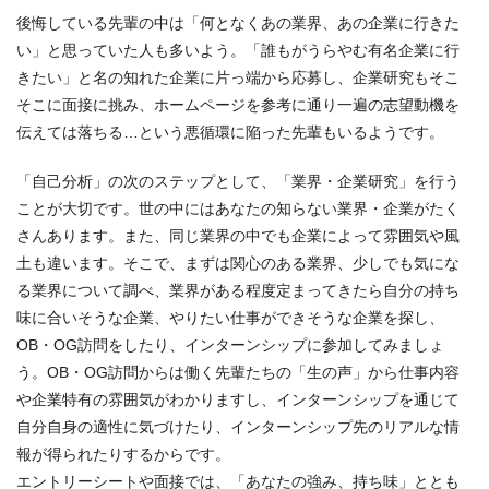
後悔している先輩の中は「何となくあの業界、あの企業に行きた
い」と思っていた人も多いよう。「誰もがうらやむ有名企業に行
きたい」と名の知れた企業に片っ端から応募し、企業研究もそこ
そこに面接に挑み、ホームページを参考に通り一遍の志望動機を
伝えては落ちる…という悪循環に陥った先輩もいるようです。
「自己分析」の次のステップとして、「業界・企業研究」を行う
ことが大切です。世の中にはあなたの知らない業界・企業がたく
さんあります。また、同じ業界の中でも企業によって雰囲気や風
土も違います。そこで、まずは関心のある業界、少しでも気にな
る業界について調べ、業界がある程度定まってきたら自分の持ち
味に合いそうな企業、やりたい仕事ができそうな企業を探し、
OB・OG訪問をしたり、インターンシップに参加してみましょ
う。OB・OG訪問からは働く先輩たちの「生の声」から仕事内容
や企業特有の雰囲気がわかりますし、インターンシップを通じて
自分自身の適性に気づけたり、インターンシップ先のリアルな情
報が得られたりするからです。
エントリーシートや面接では、「あなたの強み、持ち味」ととも