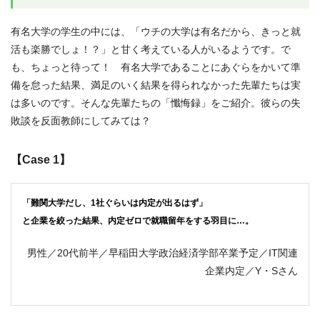
有名大学の学生の中には、「ウチの大学は有名だから、きっと就
活も楽勝でしょ！？」と甘く考えている人がいるようです。で
も、ちょっと待って！ 有名大学であることにあぐらをかいて準
備を怠った結果、満足のいく結果を得られなかった先輩たちは実
は多いのです。そんな先輩たちの「懺悔録」をご紹介。彼らの失
敗談を反面教師にしてみては？
【Case 1】
「難関大学だし、1社ぐらいは内定が出るはず」
と企業を絞った結果、内定ゼロで就職留年をする羽目に…。
男性／20代前半／早稲田大学政治経済学部卒業予定／IT関連
企業内定／Y・Sさん