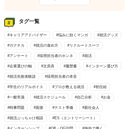
タグ一覧
#キャリアアドバイザー
#悩みに効くマンガ
#就活グッズ
#ガクチカ
#就活の進め方
#リクルートスーツ
#アンケート
#採用担当者のホンネ
#就活
#企業選びの軸
#文房具
#履歴書
#インターン選び方
#就活失敗体験談
#採用担当者の本音
#学生のリアルボイス
#プロが教える就活
#初任給
#一般常識
#就活スケジュール
#自己分析
#お金
#時事問題
#面接
#テスト準備
#新社会人
#就活ぶっちゃけ相談
#ES（エントリーシート）
#インターンシップ
#OB・OG訪問
#海外で働く