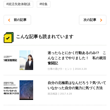
#就活失敗体験談
#特集
前の記事
次の記事
投
稿
こんな記事も読まれています
ナ
ビ
迷ったらとにかく行動あるのみ!? こ
ゲ
んなことまでやりました！ 私の就活
ー
奮闘記
シ
仕事の選び方・ヒント
2018.3.29
ョ
ン
自分の北極星はなんだろう？気づいて
いなかった自分の魅力に気づく方法
就活相談
2017.4.28