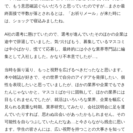
で、もう意思確認ぐらいだろうと思っていたのですが…まさか最
終面接で半数が落とされるとは。「お祈りメール」が来た時に
は、ショックで寝込みましたね。
A社の選考に懸けていたので、選考が進んでいたそのほかの企業は
途中で辞退していました。気づけばもう、募集しているマスコミ
は中小ばかり。慌てて応募し、最終的には小さな業界専門誌に編
集として入社しました。かなり不本意でしたが…。
当時を振り返り、もっと視野を広げるべきだったなと思います。
本や雑誌が好きで、その世界で自分のアイデアを発揮したい、個
性を表現したいと思っていましたが、ほかの業界や企業でもでき
たんじゃないかと。マスコミばかりに固執して、ほかの業界には
目もくれませんでしたが、就活はいろいろな業界、企業を幅広く
見られる貴重な時期。業界研究してみたり、会社説明会に足を運
んでいたりすれば、思わぬ出会いがあったかもしれません。その
可能性を自らつぶしていたんだなあ…と今さらながら残念に思い
ます。学生の皆さんには、広い視野を持つことの大事さを知って