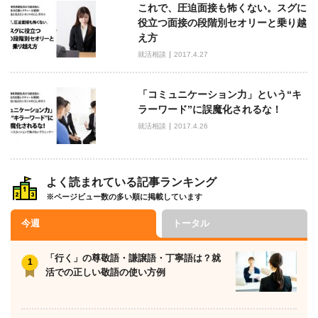
これで、圧迫面接も怖くない。スグに
役立つ面接の段階別セオリーと乗り越
え方
就活相談
2017.4.27
「コミュニケーション力」という“キ
ラーワード”に誤魔化されるな！
就活相談
2017.4.26
よく読まれている記事ランキング
※ページビュー数の多い順に掲載しています
今週
トータル
「行く」の尊敬語・謙譲語・丁寧語は？就
活での正しい敬語の使い方例