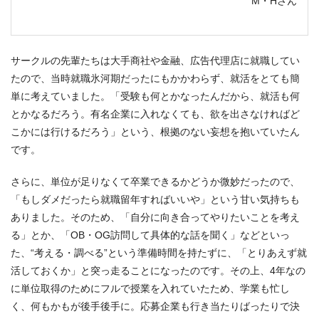
M・Hさん
サークルの先輩たちは大手商社や金融、広告代理店に就職してい
たので、当時就職氷河期だったにもかかわらず、就活をとても簡
単に考えていました。「受験も何とかなったんだから、就活も何
とかなるだろう。有名企業に入れなくても、欲を出さなければど
こかには行けるだろう」という、根拠のない妄想を抱いていたん
です。
さらに、単位が足りなくて卒業できるかどうか微妙だったので、
「もしダメだったら就職留年すればいいや」という甘い気持ちも
ありました。そのため、「自分に向き合ってやりたいことを考え
る」とか、「OB・OG訪問して具体的な話を聞く」などといっ
た、“考える・調べる”という準備時間を持たずに、「とりあえず就
活しておくか」と突っ走ることになったのです。その上、4年なの
に単位取得のためにフルで授業を入れていたため、学業も忙し
く、何もかもが後手後手に。応募企業も行き当たりばったりで決