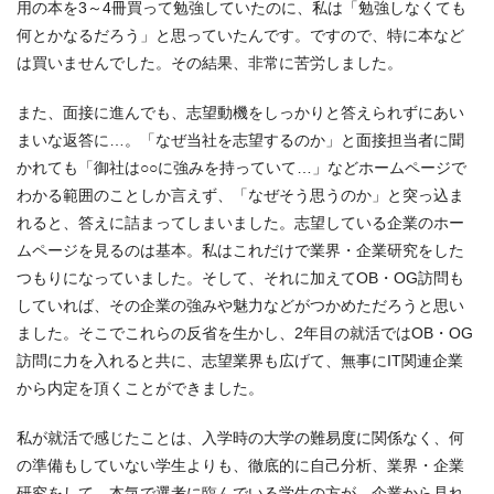
用の本を3～4冊買って勉強していたのに、私は「勉強しなくても
何とかなるだろう」と思っていたんです。ですので、特に本など
は買いませんでした。その結果、非常に苦労しました。
また、面接に進んでも、志望動機をしっかりと答えられずにあい
まいな返答に…。「なぜ当社を志望するのか」と面接担当者に聞
かれても「御社は○○に強みを持っていて…」などホームページで
わかる範囲のことしか言えず、「なぜそう思うのか」と突っ込ま
れると、答えに詰まってしまいました。志望している企業のホー
ムページを見るのは基本。私はこれだけで業界・企業研究をした
つもりになっていました。そして、それに加えてOB・OG訪問も
していれば、その企業の強みや魅力などがつかめただろうと思い
ました。そこでこれらの反省を生かし、2年目の就活ではOB・OG
訪問に力を入れると共に、志望業界も広げて、無事にIT関連企業
から内定を頂くことができました。
私が就活で感じたことは、入学時の大学の難易度に関係なく、何
の準備もしていない学生よりも、徹底的に自己分析、業界・企業
研究をして、本気で選考に臨んでいる学生の方が、企業から見れ