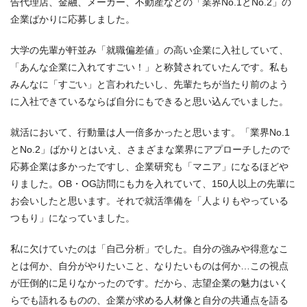
告代理店、金融、メーカー、不動産などの「業界No.1とNo.2」の
企業ばかりに応募しました。
大学の先輩が軒並み「就職偏差値」の高い企業に入社していて、
「あんな企業に入れてすごい！」と称賛されていたんです。私も
みんなに「すごい」と言われたいし、先輩たちが当たり前のよう
に入社できているならば自分にもできると思い込んでいました。
就活において、行動量は人一倍多かったと思います。「業界No.1
とNo.2」ばかりとはいえ、さまざまな業界にアプローチしたので
応募企業は多かったですし、企業研究も「マニア」になるほどや
りました。OB・OG訪問にも力を入れていて、150人以上の先輩に
お会いしたと思います。それで就活準備を「人よりもやっている
つもり」になっていました。
私に欠けていたのは「自己分析」でした。自分の強みや得意なこ
とは何か、自分がやりたいこと、なりたいものは何か…この視点
が圧倒的に足りなかったのです。だから、志望企業の魅力はいく
らでも語れるものの、企業が求める人材像と自分の共通点を語る