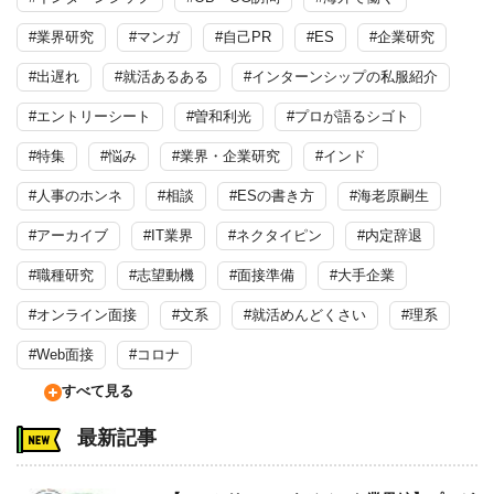
#業界研究
#マンガ
#自己PR
#ES
#企業研究
#出遅れ
#就活あるある
#インターンシップの私服紹介
#エントリーシート
#曽和利光
#プロが語るシゴト
#特集
#悩み
#業界・企業研究
#インド
#人事のホンネ
#相談
#ESの書き方
#海老原嗣生
#アーカイブ
#IT業界
#ネクタイピン
#内定辞退
#職種研究
#志望動機
#面接準備
#大手企業
#オンライン面接
#文系
#就活めんどくさい
#理系
#Web面接
#コロナ
すべて見る
最新記事