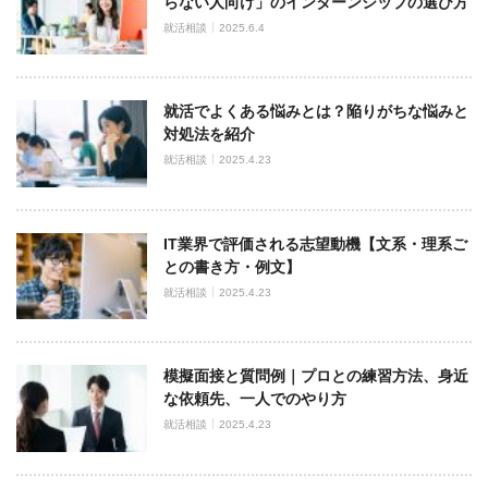
らない人向け」のインターンシップの選び方
就活相談
2025.6.4
就活でよくある悩みとは？陥りがちな悩みと
対処法を紹介
就活相談
2025.4.23
IT業界で評価される志望動機【文系・理系ご
との書き方・例文】
就活相談
2025.4.23
模擬面接と質問例｜プロとの練習方法、身近
な依頼先、一人でのやり方
就活相談
2025.4.23