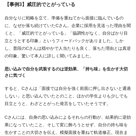
【事例3】威圧的でとがっている
自分なりに戦略を立て、準備を重ねてから面接に臨んでいるの
に、なぜか落ち続けていたCさん。企業に採用を見送った理由を聞
くと、「威圧的でとがっている」「協調性がなく、自分ばかり目
立とうとする印象」というフィードバックがありました。しか
し、普段のCさんは穏やかで人当たりも良く、落ちた理由とは真逆
の印象。驚いて本人に詳しく聞いてみました。
思い込みで自分を武装するのは逆効果、「持ち味」を生かす大切
さに気づく
すると、Cさんは「面接では自分を強く前面に押し出さないと通過
しない」と思い込んでいたとのこと。ほかの学生よりも少しでも
目立とうと、わざととがった発言をしていたそうです。
Cさんには、自身の思い込みによるそれらの行動が、結果的に逆効
果になっていたこと、そして変に飾ろうとせず、自分の持ち味を
生かすことの大切さを伝え、模擬面接を重ねて軌道修正。現在ま