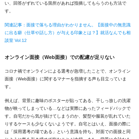
い、回答がずれている箇所があれば指摘してもらうのも方法で
す。
関連記事：面接で落ちる理由がわかりません。【面接中の無意識
に出る癖（仕草や話し方）が与える印象とは？】就活なんでも相
談室 Vol.12
オンライン面接（Web面接）での配慮が足りない
コロナ禍でオンラインによる選考が急増したことで、オンライン
面接（Web面接）に関するマナーを指摘する声も目立っていま
す。
例えば、背景に趣味のポスターが貼ってある、干しっ放しの洗濯
物が映ってしまっている…などは実際にあったフィードバックで
す。自宅だから気が抜けてしまうのか、髪型や服装が乱れていた
りするケースも少なくないようです。自宅とはいえ、面接の際に
は「採用選考の場である」という意識を持ち、対面での面接と同