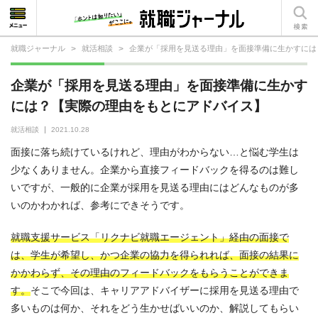
就職ジャーナル
>
就活相談
>
企業が「採用を見送る理由」を面接準備に生かすには
就活相談
企業が「採用を見送る理由」を面接準備に生かす
就活ノウハウ
には？【実際の理由をもとにアドバイス】
仕事の選び方・ヒント
就活相談
2021.10.28
面接に落ち続けているけれど、理由がわからない…と悩む学生は
仕事とは？
少なくありません。企業から直接フィードバックを得るのは難し
いですが、一般的に企業が採用を見送る理由にはどんなものが多
就活コラム
いのかわかれば、参考にできそうです。
就職支援サービス「リクナビ就職エージェント」経由の面接で
は、学生が希望し、かつ企業の協力を得られれば、面接の結果に
かかわらず、その理由のフィードバックをもらうことができま
す。
そこで今回は、キャリアアドバイザーに採用を見送る理由で
多いものは何か、それをどう生かせばいいのか、解説してもらい