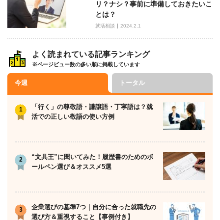
リ？ナシ？事前に準備しておきたいこ
ー
とは？
シ
就活相談
2024.2.1
ョ
ン
よく読まれている記事ランキング
※ページビュー数の多い順に掲載しています
今週
トータル
「行く」の尊敬語・謙譲語・丁寧語は？就
活での正しい敬語の使い方例
“文具王”に聞いてみた！履歴書のためのボ
ールペン選び＆オススメ5選
企業選びの基準7つ｜自分に合った就職先の
選び方＆重視すること【事例付き】