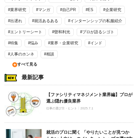
#業界研究
#マンガ
#自己PR
#ES
#企業研究
#出遅れ
#就活あるある
#インターンシップの私服紹介
#エントリーシート
#曽和利光
#プロが語るシゴト
#特集
#悩み
#業界・企業研究
#インド
#人事のホンネ
#相談
すべて見る
最新記事
【ファシリティマネジメント業界編】プロが
選ぶ隠れ優良業界
仕事の選び方・ヒント
2025.7.1
就活のプロに聞く 「やりたいことが見つか