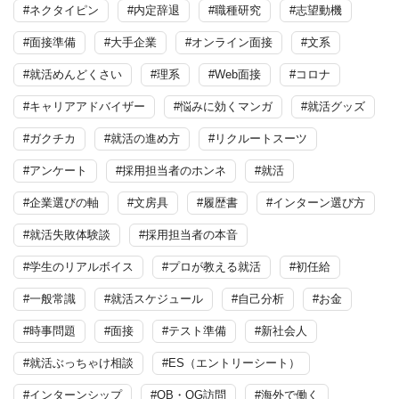
#ネクタイピン
#内定辞退
#職種研究
#志望動機
#面接準備
#大手企業
#オンライン面接
#文系
#就活めんどくさい
#理系
#Web面接
#コロナ
#キャリアアドバイザー
#悩みに効くマンガ
#就活グッズ
#ガクチカ
#就活の進め方
#リクルートスーツ
#アンケート
#採用担当者のホンネ
#就活
#企業選びの軸
#文房具
#履歴書
#インターン選び方
#就活失敗体験談
#採用担当者の本音
#学生のリアルボイス
#プロが教える就活
#初任給
#一般常識
#就活スケジュール
#自己分析
#お金
#時事問題
#面接
#テスト準備
#新社会人
#就活ぶっちゃけ相談
#ES（エントリーシート）
#インターンシップ
#OB・OG訪問
#海外で働く