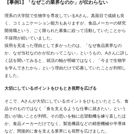
【事例1】「なぜこの業界なのか」が伝わらない
理系の大学院で生物学を専攻しているAさん。真面目で成績も良
く、コミュニケーション能力もありますが、食品メーカーの研究
開発職という、ごく限られた募集に絞って活動していたことから
不採用が続いていました。
採用を見送った理由として多かったのは、「なぜ食品業界なの
か、なぜ当社なのかが伝わってこない」というもの。Aさんに詳し
く話を聞いてみると、就活の軸が明確ではなく、「今まで生物学
を学んできたから」という理由だけで応募していたことが判明し
ました。
大切にしているポイントをひもとき視野を広げる
そこで、Aさんが大切にしているポイントをひもといたところ、食
品そのものではなく「食を支えるような仕事に就きたい」という
思いが強いことが判明。その思いを軸に志望動機を練り直したほ
か、食品メーカーだけでなく、製造機器などの精密機械や半導体
など、間接的に食を支える業界にも視野を広げました。