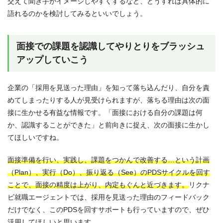
交えて聞き手がイメージしやすくするなど、どうすれば具体的に
語れるのかを検討してみるといいでしょう。
面接での課題を認識してやりとりをブラッシュ
アップしていこう
企業の「採用を見送った理由」を知って落ち込んだり、自分を責
めてしまったりする人が見受けられますが、落ちる理由は次の面
接に生かせる有益な情報です。「面接における自分の課題は何
か、認識することができた」と前向きに捉え、次の面接に生かし
てほしいですね。
面接準備を行い、実践し、課題をつかんで改善する…という計画
（Plan）、実行（Do）、振り返る（See）のPDSサイクルを回す
ことで、面接の精度は上がり、内定もぐんと近づきます。
リクナ
ビ就職エージェントでは、採用を見送った理由のフィードバック
だけでなく、このPDSを回すサポートも行っていますので、ぜひ
活用してほしいと思います。