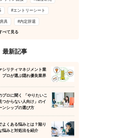
S
#エントリーシート
文房具
#内定辞退
すべて見る
最新記事
ァシリティマネジメント業
】プロが選ぶ隠れ優良業界
のプロに聞く 「やりたいこ
見つからない人向け」のイ
ーンシップの選び方
でよくある悩みとは？陥り
な悩みと対処法を紹介