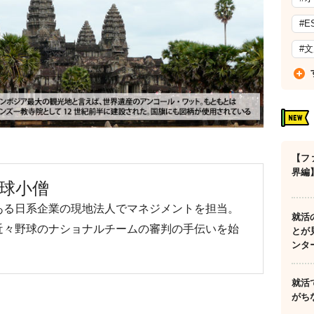
#E
#
【フ
界編
の野球小僧
ある日系企業の現地法人でマネジメントを担当。
就活
近々野球のナショナルチームの審判の手伝いを始
とが
ンタ
就活
がち