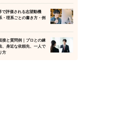
業界で評価される志望動機
系・理系ごとの書き方・例
面接と質問例｜プロとの練
法、身近な依頼先、一人で
り方