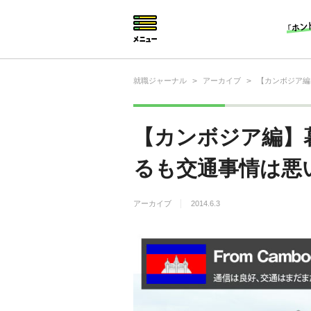
就職ジャーナル
>
アーカイブ
>
【カンボジア編
就活相談
就活ノウハウ
【カンボジア編】
仕事の選び方・ヒント
るも交通事情は悪
仕事とは？
アーカイブ
2014.6.3
就活コラム