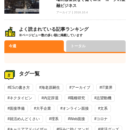
融ビジネス
アーカイブ
2016.10.4
よく読まれている記事ランキング
※ページビュー数の多い順に掲載しています
今週
トータル
タグ一覧
#ESの書き方
#海老原嗣生
#アーカイブ
#IT業界
#ネクタイピン
#内定辞退
#職種研究
#志望動機
#面接準備
#大手企業
#オンライン面接
#文系
#就活めんどくさい
#理系
#Web面接
#コロナ
#キャリアアドバイザー
#悩みに効くマンガ
#就活グッズ