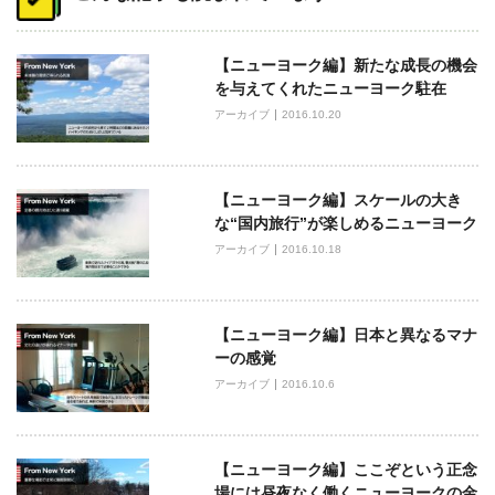
ナ
ビ
【ニューヨーク編】新たな成長の機会
ゲ
を与えてくれたニューヨーク駐在
ー
アーカイブ
2016.10.20
シ
ョ
ン
【ニューヨーク編】スケールの大き
な“国内旅行”が楽しめるニューヨーク
アーカイブ
2016.10.18
【ニューヨーク編】日本と異なるマナ
ーの感覚
アーカイブ
2016.10.6
【ニューヨーク編】ここぞという正念
場には昼夜なく働くニューヨークの金