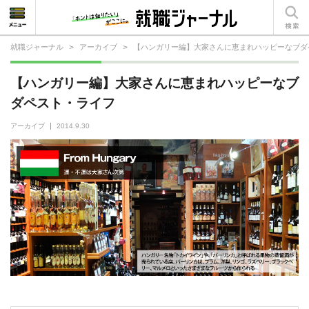
就職ジャーナル
>
アーカイブ
>
【ハンガリー編】大家さんに恵まれハッピーなブダ
就活相談
【ハンガリー編】大家さんに恵まれハッピーなブ
就活ノウハウ
ダペスト・ライフ
仕事の選び方・ヒント
アーカイブ
2014.9.30
仕事とは？
就活コラム