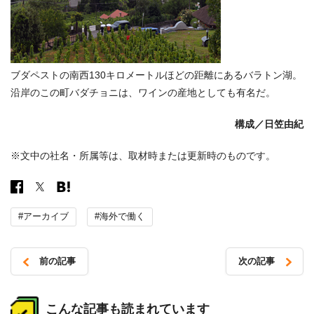
ブダペストの南西130キロメートルほどの距離にあるバラトン湖。
沿岸のこの町バダチョニは、ワインの産地としても有名だ。
構成／日笠由紀
※文中の社名・所属等は、取材時または更新時のものです。
#アーカイブ
#海外で働く
前の記事
次の記事
投
稿
こんな記事も読まれています