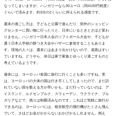
なってしまいますが、ハンガリーなら30ユーロ（同4100円程度）
ぐらいで済みます。約3分の2くらいに抑えられる感覚です。
週末の過ごし方は、子どもと公園で遊んだり、郊外のショッピン
グセンターに買い物に行ったりと、日本にいるときとさほど変わ
りません。ハンガリー日本人会のソフトボール大会や、子どもが
通う日本人学校の餅つき大会やバザーに参加することもありま
す。現地の人々は、週末にはあまり出かけないので、道路はすい
ていますね。どうやら、休日は家で家族とゆっくり過ごすものと
考えているようです。
連休には、ヨーロッパ各国に旅行に行くことも多いですね。実
は、ヨーロッパの大体の国は行き尽くしてしまったので、まだ訪
れていない国を数える方が早いかも。まだ行っていないのは、ア
イスランド、ルクセンブルク、スウェーデン、ウクライナ、ブル
ガリアなどで、残りは制覇済みなのです。これほど気軽に旅行が
できるのは、ヨーロッパには、格安航空の飛行機がたくさん飛ん
でいて、さほどお金がかからないおかげかもしれません。例え