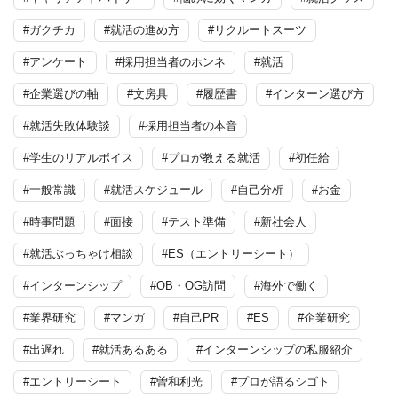
#ガクチカ
#就活の進め方
#リクルートスーツ
#アンケート
#採用担当者のホンネ
#就活
#企業選びの軸
#文房具
#履歴書
#インターン選び方
#就活失敗体験談
#採用担当者の本音
#学生のリアルボイス
#プロが教える就活
#初任給
#一般常識
#就活スケジュール
#自己分析
#お金
#時事問題
#面接
#テスト準備
#新社会人
#就活ぶっちゃけ相談
#ES（エントリーシート）
#インターンシップ
#OB・OG訪問
#海外で働く
#業界研究
#マンガ
#自己PR
#ES
#企業研究
#出遅れ
#就活あるある
#インターンシップの私服紹介
#エントリーシート
#曽和利光
#プロが語るシゴト