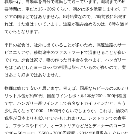
職場へは、自動車を自分で運転して通っています。職場までの所
要時間は、車だと15～20分くらい。朝夕は多少渋滞しますが、ア
ジアの国ほどではありません。8時始業なので、7時前後に出発す
れば、まだ道はすいています。道路が混み始めるのは、8時を過ぎ
てからとなります。
平日の昼食は、社外に出ていることが多いため、高速道路のサー
ビスエリアや、移動途中のファストフードで済ませることが多い
ですね。夕食は家で、妻の作った日本食を食べます。ハンガリー
をはじめとしたヨーロッパの料理は脂っこいものが多いので、実
はあまり好きではありません。
物価は総じて安いと思います。例えば、国産ならビールの500ミリ
リットル缶が約50円、国産ワインもボトル1本が200～300円程度
です。ハンガリー産ワインとして有名なトカイワインだと、もう
少し高くなって1000～1500円ぐらいでしょうか。これは、酒税の
税率が日本よりも低いせいかもしれません。レストランでの食事
も、フランスやドイツ、オーストリアなどだとディナーのコース
で40～50ユーロ（5500～7000円程度・2014年8月現在）ぐらいに