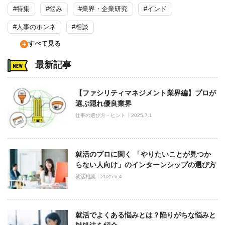
#特集
#悩み
#業界・企業研究
#インド
#人事のホンネ
#相談
すべて見る
最新記事
【ファシリティマネジメント業界編】プロが
選ぶ隠れ優良業界
仕事の選び方・ヒント
2025.7.1
就活のプロに聞く 「やりたいことが見つか
らない人向け」のインターンシップの選び方
就活相談
2025.6.4
就活でよくある悩みとは？陥りがちな悩みと