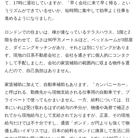
て、17時に退社していますが、「早く会社に来て早く帰る」とい
うリズムができているせいか、短時間に集中して効率よく仕事を
進めるようになりました。
ロンドンでの住まいは、棟が連なっているテラスハウス。1階と2
階を合わせて、広さは90平方メートルほど。ベッドルームが3部屋
と、ダイニングキッチンがあり、それとは別にリビングがありま
す。現地の日系不動産会社と、会社を通さずに個人的にコンタク
トして手配しました。会社の家賃補助の範囲内に収まる物件を選
んだので、自己負担はありません。
家賃補助に加えて、自動車補助もあります。「カンパニーカー」
と呼ばれる、勤務先から現物支給される仕事用の自動車です。プ
ライベートで使ってもかまいません。一方、給料については、日
本にいれば受け取れるはずの給与の半分が、物価や為替で補正さ
れてから現地給与として支給されておりますが、正直、その現地
給与だけでは不十分ですし、通貨「ポンド」が円よりも強くて物
価も高いイギリスでは、日本の給料をポンドに換算して生活に回