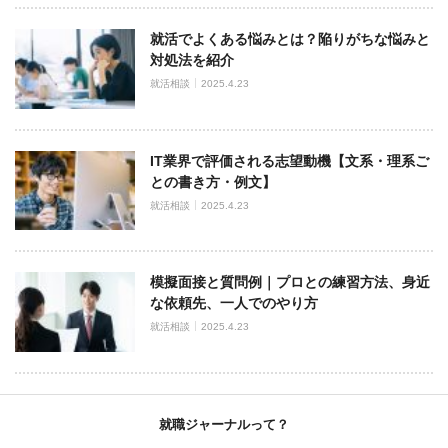
就活でよくある悩みとは？陥りがちな悩みと
対処法を紹介
就活相談
2025.4.23
IT業界で評価される志望動機【文系・理系ご
との書き方・例文】
就活相談
2025.4.23
模擬面接と質問例｜プロとの練習方法、身近
な依頼先、一人でのやり方
就活相談
2025.4.23
就職ジャーナルって？