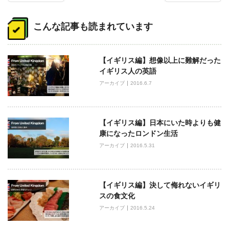
投
稿
こんな記事も読まれています
ナ
ビ
【イギリス編】想像以上に難解だった
ゲ
イギリス人の英語
ー
アーカイブ
2016.6.7
シ
ョ
ン
【イギリス編】日本にいた時よりも健
康になったロンドン生活
アーカイブ
2016.5.31
【イギリス編】決して侮れないイギリ
スの食文化
アーカイブ
2016.5.24