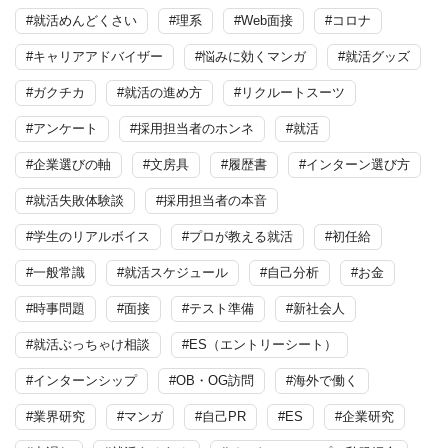
#就活めんどくさい
#理系
#Web面接
#コロナ
#キャリアアドバイザー
#悩みに効くマンガ
#就活グッズ
#ガクチカ
#就活の進め方
#リクルートスーツ
#アンケート
#採用担当者のホンネ
#就活
#企業選びの軸
#文房具
#履歴書
#インターン選び方
#就活失敗体験談
#採用担当者の本音
#学生のリアルボイス
#プロが教える就活
#初任給
#一般常識
#就活スケジュール
#自己分析
#お金
#時事問題
#面接
#テスト準備
#新社会人
#就活ぶっちゃけ相談
#ES（エントリーシート）
#インターンシップ
#OB・OG訪問
#海外で働く
#業界研究
#マンガ
#自己PR
#ES
#企業研究