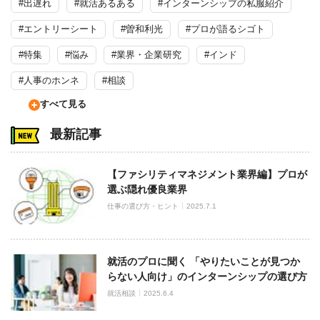
#出遅れ
#就活あるある
#インターンシップの私服紹介
#エントリーシート
#曽和利光
#プロが語るシゴト
#特集
#悩み
#業界・企業研究
#インド
#人事のホンネ
#相談
すべて見る
最新記事
【ファシリティマネジメント業界編】プロが
選ぶ隠れ優良業界
仕事の選び方・ヒント
2025.7.1
就活のプロに聞く 「やりたいことが見つか
らない人向け」のインターンシップの選び方
就活相談
2025.6.4