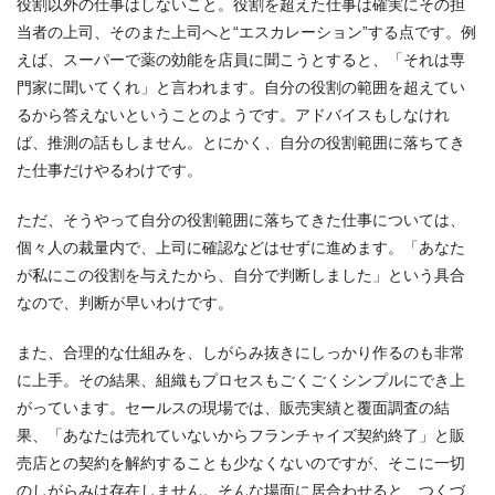
役割以外の仕事はしないこと。役割を超えた仕事は確実にその担
当者の上司、そのまた上司へと“エスカレーション”する点です。例
えば、スーパーで薬の効能を店員に聞こうとすると、「それは専
門家に聞いてくれ」と言われます。自分の役割の範囲を超えてい
るから答えないということのようです。アドバイスもしなけれ
ば、推測の話もしません。とにかく、自分の役割範囲に落ちてき
た仕事だけやるわけです。
ただ、そうやって自分の役割範囲に落ちてきた仕事については、
個々人の裁量内で、上司に確認などはせずに進めます。「あなた
が私にこの役割を与えたから、自分で判断しました」という具合
なので、判断が早いわけです。
また、合理的な仕組みを、しがらみ抜きにしっかり作るのも非常
に上手。その結果、組織もプロセスもごくごくシンプルにでき上
がっています。セールスの現場では、販売実績と覆面調査の結
果、「あなたは売れていないからフランチャイズ契約終了」と販
売店との契約を解約することも少なくないのですが、そこに一切
のしがらみは存在しません。そんな場面に居合わせると、つくづ