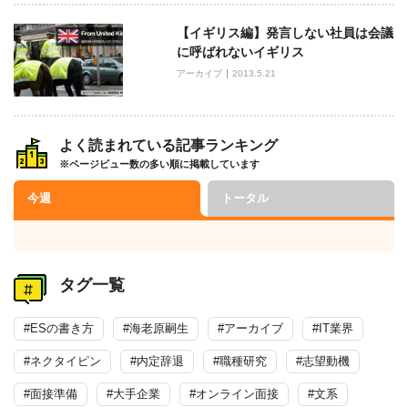
【イギリス編】発言しない社員は会議
に呼ばれないイギリス
アーカイブ
2013.5.21
よく読まれている記事ランキング
※ページビュー数の多い順に掲載しています
今週
トータル
タグ一覧
#ESの書き方
#海老原嗣生
#アーカイブ
#IT業界
#ネクタイピン
#内定辞退
#職種研究
#志望動機
#面接準備
#大手企業
#オンライン面接
#文系