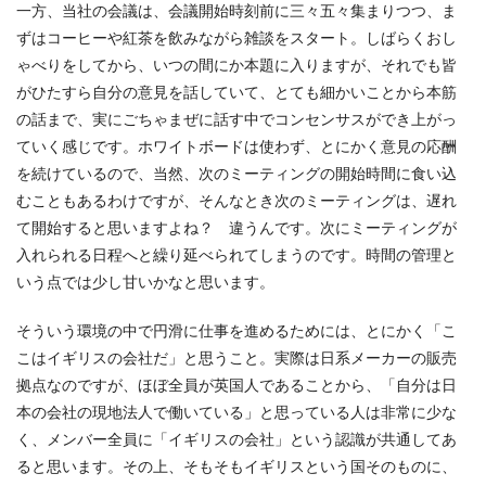
一方、当社の会議は、会議開始時刻前に三々五々集まりつつ、ま
ずはコーヒーや紅茶を飲みながら雑談をスタート。しばらくおし
ゃべりをしてから、いつの間にか本題に入りますが、それでも皆
がひたすら自分の意見を話していて、とても細かいことから本筋
の話まで、実にごちゃまぜに話す中でコンセンサスができ上がっ
ていく感じです。ホワイトボードは使わず、とにかく意見の応酬
を続けているので、当然、次のミーティングの開始時間に食い込
むこともあるわけですが、そんなとき次のミーティングは、遅れ
て開始すると思いますよね？ 違うんです。次にミーティングが
入れられる日程へと繰り延べられてしまうのです。時間の管理と
いう点では少し甘いかなと思います。
そういう環境の中で円滑に仕事を進めるためには、とにかく「こ
こはイギリスの会社だ」と思うこと。実際は日系メーカーの販売
拠点なのですが、ほぼ全員が英国人であることから、「自分は日
本の会社の現地法人で働いている」と思っている人は非常に少な
く、メンバー全員に「イギリスの会社」という認識が共通してあ
ると思います。その上、そもそもイギリスという国そのものに、