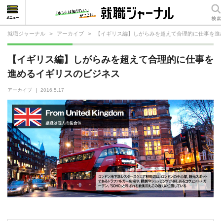
就職ジャーナル
>
アーカイブ
>
【イギリス編】しがらみを超えて合理的に仕事を進
就活相談
【イギリス編】しがらみを超えて合理的に仕事を
就活ノウハウ
進めるイギリスのビジネス
仕事の選び方・ヒント
アーカイブ
2016.5.17
仕事とは？
就活コラム