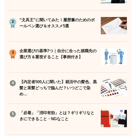
“文具王”に聞いてみた！履歴書のためのボ
ールペン選び＆オススメ5選
企業選びの基準7つ｜自分に合った就職先の
選び方＆重視すること【事例付き】
【内定者500人に聞いた】就活中の髪色、黒
髪と茶髪どっちで臨んだ？いつどこで染
め…
「必着」「消印有効」とは？ギリギリなと
きにできること・NGなこと