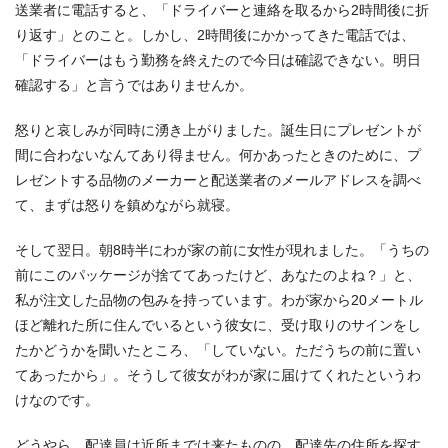
送業者に電話すると、「ドライバーと連絡を取るから2時間後に折
り返す」とのこと。しかし、2時間後にかかってきた電話では、
「ドライバーはもう勤務を終えたので今日は確認できない。明日
確認する」と言うではありませんか。
怒りと哀しみが同時に湧き上がりました。誕生日にプレゼントが
間に合わないなんてあり得ません。何かあったときのために、プ
レゼントする品物のメーカーと配送業者のメールアドレスを調べ
て、まずは怒りを鎮めながら就寝。
そして翌日。朝8時半にわが家の前に女性が現れました。「うちの
前にこのパッケージが捨ててあったけど、あなたのよね？」と、
私が注文した品物の包みを持っています。わが家から20メートル
ほど離れた所に住んでいるという彼女に、受け取りのサインをし
たかどうかを聞いたところ、「していない。ただうちの前に置い
てあったから」。そうして彼女がわが家に届けてくれたというわ
けなのです。
どうやら、配達員は近所までは来たものの、配達先の住所を探す