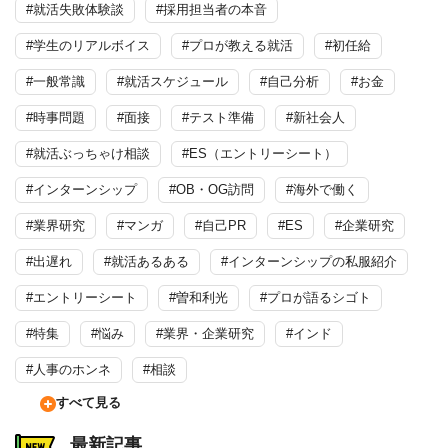
#就活失敗体験談
#採用担当者の本音
#学生のリアルボイス
#プロが教える就活
#初任給
#一般常識
#就活スケジュール
#自己分析
#お金
#時事問題
#面接
#テスト準備
#新社会人
#就活ぶっちゃけ相談
#ES（エントリーシート）
#インターンシップ
#OB・OG訪問
#海外で働く
#業界研究
#マンガ
#自己PR
#ES
#企業研究
#出遅れ
#就活あるある
#インターンシップの私服紹介
#エントリーシート
#曽和利光
#プロが語るシゴト
#特集
#悩み
#業界・企業研究
#インド
#人事のホンネ
#相談
すべて見る
最新記事