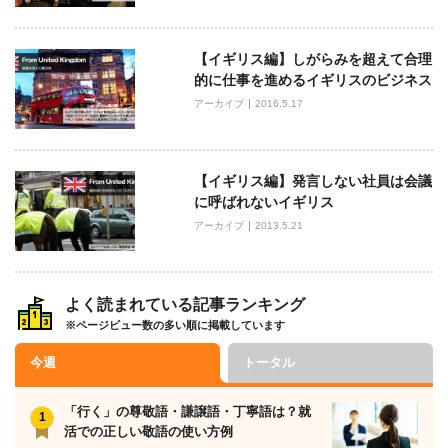
【イギリス編】しがらみを超えて合理
的に仕事を進めるイギリスのビジネス
アーカイブ
2016.5.17
【イギリス編】発言しない社員は会議
に呼ばれないイギリス
アーカイブ
2013.5.21
よく読まれている記事ランキング
※ページビュー数の多い順に掲載しています
今週
トータル
「行く」の尊敬語・謙譲語・丁寧語は？就
活での正しい敬語の使い方例