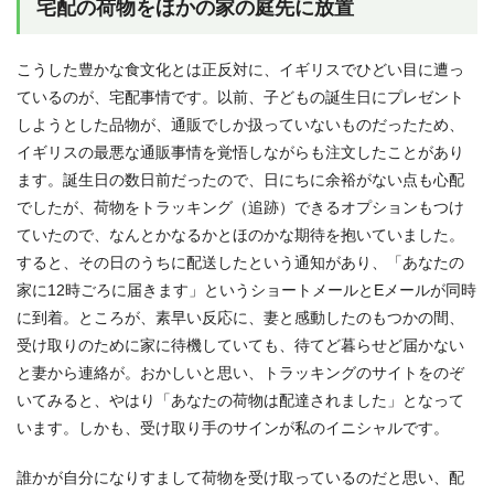
宅配の荷物をほかの家の庭先に放置
こうした豊かな食文化とは正反対に、イギリスでひどい目に遭っ
ているのが、宅配事情です。以前、子どもの誕生日にプレゼント
しようとした品物が、通販でしか扱っていないものだったため、
イギリスの最悪な通販事情を覚悟しながらも注文したことがあり
ます。誕生日の数日前だったので、日にちに余裕がない点も心配
でしたが、荷物をトラッキング（追跡）できるオプションもつけ
ていたので、なんとかなるかとほのかな期待を抱いていました。
すると、その日のうちに配送したという通知があり、「あなたの
家に12時ごろに届きます」というショートメールとEメールが同時
に到着。ところが、素早い反応に、妻と感動したのもつかの間、
受け取りのために家に待機していても、待てど暮らせど届かない
と妻から連絡が。おかしいと思い、トラッキングのサイトをのぞ
いてみると、やはり「あなたの荷物は配達されました」となって
います。しかも、受け取り手のサインが私のイニシャルです。
誰かが自分になりすまして荷物を受け取っているのだと思い、配