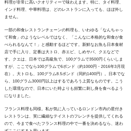
料理が非常に高いクオリティーで味わえます。特に、タイ料理、
インド料理、中華料理は、どのレストランに入っても、ほぼ外し
ません。
一部の和食レストランチェーンの料理も、いわゆる「なんちゃっ
て和食」のようなレベルではなく、「こんなに本格的な和食が食
べられるなんて！」と感動するほどです。新鮮なお魚も日本食材
店で手に入り、定番は大トロ、赤エビ、しめサバ、クエなどで
す。クエは、日本では高級魚で、100グラムで3500円くらいしま
すが、ここでなら100グラムで6ポンド（約1000円・2016年3月現
在）。大トロも、100グラム8.5ポンド（同約1400円）。日本でな
ら、100グラム3000円以上はするであろう上質なものです。こう
した環境なので、日本にいた時よりも頻繁に刺し身を食べるよう
になりました。
フランス料理も同様。私が気に入っているロンドン市内の星付き
レストランは、実に繊細なテイストのフレンチを提供してくれる
ので、今まで食べたフランス料理の中で一番を決めるなら、迷わ
ずここにすると思います。