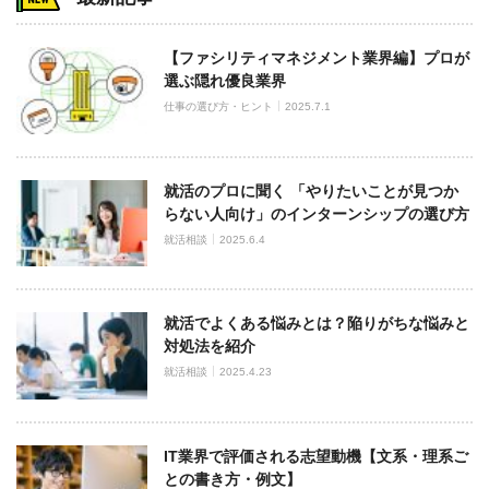
【ファシリティマネジメント業界編】プロが
選ぶ隠れ優良業界
仕事の選び方・ヒント
2025.7.1
就活のプロに聞く 「やりたいことが見つか
らない人向け」のインターンシップの選び方
就活相談
2025.6.4
就活でよくある悩みとは？陥りがちな悩みと
対処法を紹介
就活相談
2025.4.23
IT業界で評価される志望動機【文系・理系ご
との書き方・例文】