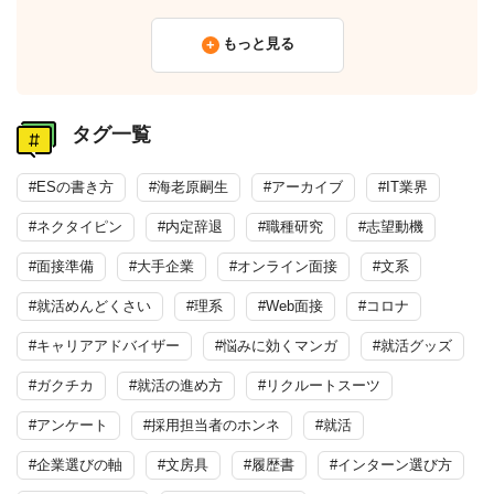
もっと見る
タグ一覧
#ESの書き方
#海老原嗣生
#アーカイブ
#IT業界
#ネクタイピン
#内定辞退
#職種研究
#志望動機
#面接準備
#大手企業
#オンライン面接
#文系
#就活めんどくさい
#理系
#Web面接
#コロナ
#キャリアアドバイザー
#悩みに効くマンガ
#就活グッズ
#ガクチカ
#就活の進め方
#リクルートスーツ
#アンケート
#採用担当者のホンネ
#就活
#企業選びの軸
#文房具
#履歴書
#インターン選び方