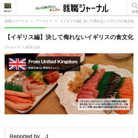
就職ジャーナル
>
アーカイブ
>
【イギリス編】決して侮れないイギリスの食文化
就活相談
【イギリス編】決して侮れないイギリスの食文化
就活ノウハウ
アーカイブ
2016.5.24
仕事の選び方・ヒント
仕事とは？
就活コラム
Reported by J