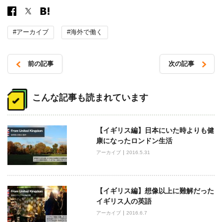
#アーカイブ
#海外で働く
前の記事
次の記事
投
稿
こんな記事も読まれています
ナ
ビ
【イギリス編】日本にいた時よりも健
ゲ
康になったロンドン生活
ー
アーカイブ
2016.5.31
シ
ョ
ン
【イギリス編】想像以上に難解だった
イギリス人の英語
アーカイブ
2016.6.7