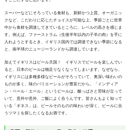
スーパーなどにそろっている食材も、新鮮かつ上質。オーガニッ
クなど、こだわりに応じたチョイスが可能な上、季節ごとに世界
中から食材を調達してきているところに、レベルの高さを感じま
す。例えば、ファーストラム（生後半年以内の子羊の肉）を手に
入れようとするとき、イギリス国内では調達できない季節になる
と、南半球のニュージーランドから調達しています。
加えてイギリスはビール天国！ イギリスでビールを楽しんでい
ると、日本のビールは物足りなくなってしまいます。なぜなら、
イギリスには多種多様なビールがそろっていて、奥深い味わいの
ものが多く、味のバリエーションが豊富だから。「インディア
ン・ペール・エール」というビールは、酸っぱさと苦味が立って
いて、意外や意外、ご飯によく合うんです。皆さんもよく知って
いる「ギネス」は、ビールそのものの味わいが深く、ビールに合
うツマミを探したくなるお酒です。