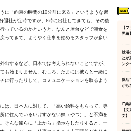
うに「約束の時間の10分前に来る」というような習
0分退社が定時ですが、8時に出社してきても、その後
【フ
行っているのかというと、なんと屋台などで朝食を
界編
戻ってきて、ようやく仕事を始めるスタッフが多い
就活
とが
外出するなど、日本では考えられないことですが、
ンタ
ても始まりません。むしろ、たまには彼らと一緒に
就活
チに行ったりして、コミュニケーションを取るよう
がち
IT
には、日本人に対して、「高い給料をもらって、専
【文
所に住んでいるいけすかない奴（やつ）」と不満を
文】
。そんな彼らに「上から」指示をしたりすると、一