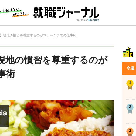
】現地の慣習を尊重するのがマレーシアでの仕事術
現地の慣習を尊重するのが
今週
事術