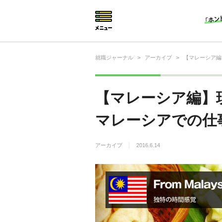
就職ジャーナル
>
アーカイブ
>
【マレーシア編
就活相談
就活ノウハウ
【マレーシア編】
仕事の選び方・ヒント
マレーシアでの仕
仕事とは？
アーカイブ
2016.6.14
就活コラム