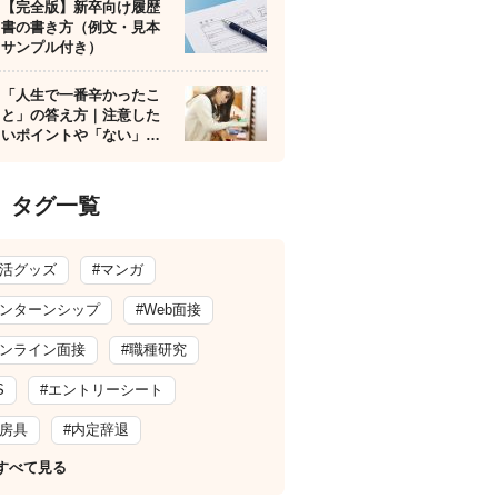
【完全版】新卒向け履歴
書の書き方（例文・見本
サンプル付き）
「人生で一番辛かったこ
と」の答え方｜注意した
いポイントや「ない」…
タグ一覧
就活グッズ
#マンガ
インターンシップ
#Web面接
オンライン面接
#職種研究
S
#エントリーシート
文房具
#内定辞退
すべて見る