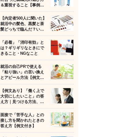
＆重視すること【事例…
【内定者500人に聞いた】
就活中の髪色、黒髪と茶
髪どっちで臨んだ？い…
「必着」「消印有効」と
は？ギリギリなときにで
きること・NGなこと
就活の自己PRで使える
「粘り強い」の言い換え
とアピール方法【例文…
【例文あり】「働く上で
大切にしたいこと」の答
え方｜見つける方法、…
面接で「苦手な人」との
接し方を聞かれたときの
答え方【例文付き】