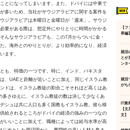
ことになってしまいます。また、ドバイには中東で
が多いため、当社がサウジアラビアに関する案件を
ウジアラビアは木曜日と金曜日が「週末」。サウジ
【フ
必要がある際は、想定外にやりとりに時間がかかる
界編
そんなサウジアラビアも、この7月からついに金・
た。海外とのやりとりが、より効率的になり、経済
就活
います。
とが
ンタ
とも、特徴の一つです。特に、インド、パキスタ
就活
は、UAEと距離が近いことに加え、同じイスラム教
がち
ンドは、イスラム教徒の割合こそそれほど高くはあ
の多さゆえに、イスラム教徒の数は決して少なくあ
IT
デシュは共に人口も多く国教もイスラム教。彼ら移
【文
供給されるところがドバイの経済の強みの一つなの
文】
がいいことに加えて、職種によっては給与水準が高
はじめとした周辺国から、専門性の高い人材も集ま