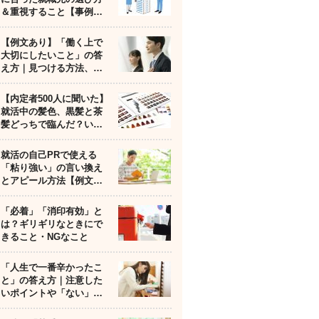
＆重視すること【事例…
【例文あり】「働く上で
大切にしたいこと」の答
え方｜見つける方法、…
【内定者500人に聞いた】
就活中の髪色、黒髪と茶
髪どっちで臨んだ？い…
就活の自己PRで使える
「粘り強い」の言い換え
とアピール方法【例文…
「必着」「消印有効」と
は？ギリギリなときにで
きること・NGなこと
「人生で一番辛かったこ
と」の答え方｜注意した
いポイントや「ない」…