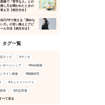
面接で「苦手な人」との
接し方を聞かれたときの
答え方【例文付き】
自己PRで使える「諦めな
い力」の言い換えとアピ
ール方法【例文付き】
タグ一覧
就活グッズ
#マンガ
インターンシップ
#Web面接
オンライン面接
#職種研究
S
#エントリーシート
文房具
#内定辞退
すべて見る