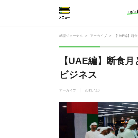
就職ジャーナル
>
アーカイブ
>
【UAE編】断
就活相談
就活ノウハウ
【UAE編】断食月
仕事の選び方・ヒント
ビジネス
仕事とは？
アーカイブ
2013.7.16
就活コラム