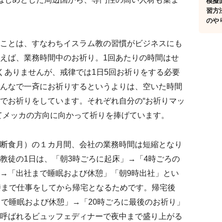
模擬
習方
のや
ことは、すなわちイスラム教の習慣がビジネスにも
えば、業務時間中のお祈り。1回あたりの時間はせ
くありませんが、戒律では1日5回お祈りをする必要
んなで一斉にお祈りするというよりは、空いた時間
でお祈りをしています。それぞれ自分の“お祈りマッ
てメッカの方向に向かって祈りを捧げています。
断食月）の１カ月間、会社の業務時間は短縮となり
教徒の1日は、「朝3時ごろに起床」→「4時ごろの
→「出社まで睡眠および休憩」「朝9時出社」とい
時まで仕事をしてから帰宅となるためです。帰宅後
まで睡眠および休憩」→「20時ごろに最後のお祈り」
呼ばれるビュッフェディナーで夜中まで盛り上がる