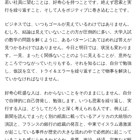
若い社員に望むことは、好奇心を持つことです。絶えず思索と実
行を繰り返すこと。そして人をポジティブに巻き込むことです。
ビジネスでは、いつもゴールが見えているわけではありません。
むしろ、結論は見えていないことの方が圧倒的に多い。大学入試
の数学の問題を解くように、あるパターンにあてはめれば答えが
見つかるわけではありません。今日と明日では、状況も変わりま
す。一見、まったく関係ないことのように見えることが、意外な
ところでつながっていたりもする。それを知るには、自分で勉強
し、仮説を立て、トライ＆エラーを繰り返すことで物事を解決し
ていかなければなりません。
好奇心旺盛な人は、わからないことをそのままにしません。自分
で自律的に自己啓発し、勉強します。いつも思索を繰り返し、実
行する人は、どうしてだろうと深く考えられる人です。例えば、
新聞を読んでまったく別の紙面に載っているアメリカの大統領の
演説と、フランスの銀行の総裁の発言と、中東でイスラム過激派
が起こしている事件が歴史の大きな流れの中で必然的に起こって
いることを感じられるかどうか。産業、政治、経済、宗教など幅