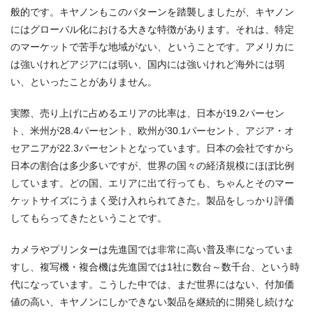
般的です。キヤノンもこのパターンを踏襲しましたが、キヤノン
にはグローバル化における大きな特徴があります。それは、特定
のマーケットで苦手な地域がない、ということです。アメリカに
は強いけれどアジアには弱い、国内には強いけれど海外には弱
い、といったことがありません。
実際、売り上げに占めるエリアの比率は、日本が19.2パーセン
ト、米州が28.4パーセント、欧州が30.1パーセント、アジア・オ
セアニアが22.3パーセントとなっています。日本の会社ですから
日本の割合は多少多いですが、世界の国々の経済規模にほぼ比例
しています。どの国、エリアに出て行っても、ちゃんとそのマー
ケットサイズにうまく受け入れられてきた。製品をしっかり評価
してもらってきたということです。
カメラやプリンターは先進国では非常に高い普及率になっていま
すし、複写機・複合機は先進国では1社に数台～数千台、という時
代になっています。こうした中では、まだ世界にはない、付加価
値の高い、キヤノンにしかできない製品を継続的に開発し続けな