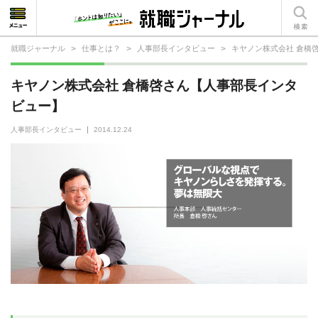
就職ジャーナル
>
仕事とは？
>
人事部長インタビュー
>
キヤノン株式会社 倉橋
就活相談
キヤノン株式会社 倉橋啓さん【人事部長インタ
就活ノウハウ
ビュー】
仕事の選び方・ヒント
人事部長インタビュー
2014.12.24
仕事とは？
就活コラム