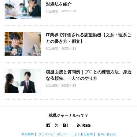
対処法を紹介
就活相談
2025.4.23
IT業界で評価される志望動機【文系・理系ご
との書き方・例文】
就活相談
2025.4.23
模擬面接と質問例｜プロとの練習方法、身近
な依頼先、一人でのやり方
就活相談
2025.4.23
就職ジャーナルって？
利用規約
プライバシーポリシー
よくある質問
お問い合わせ