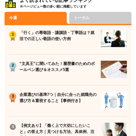
よく読まれている記事ランキング
※ページビュー数の多い順に掲載しています
ナ
ビ
今週
トータル
ゲ
ー
「行く」の尊敬語・謙譲語・丁寧語は？就
活での正しい敬語の使い方例
シ
ョ
ン
“文具王”に聞いてみた！履歴書のためのボ
ールペン選び＆オススメ5選
企業選びの基準7つ｜自分に合った就職先の
選び方＆重視すること【事例付き】
【例文あり】「働く上で大切にしたいこ
と」の答え方｜見つける方法、具体例、注