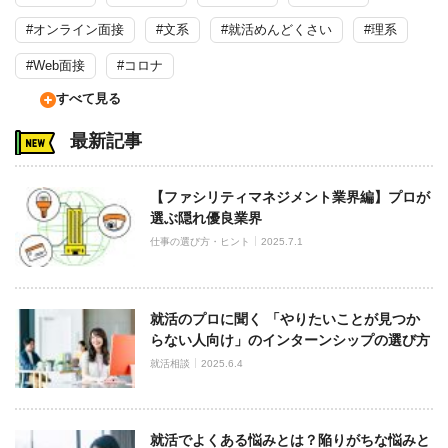
#オンライン面接
#文系
#就活めんどくさい
#理系
#Web面接
#コロナ
すべて見る
最新記事
【ファシリティマネジメント業界編】プロが
選ぶ隠れ優良業界
仕事の選び方・ヒント
2025.7.1
就活のプロに聞く 「やりたいことが見つか
らない人向け」のインターンシップの選び方
就活相談
2025.6.4
就活でよくある悩みとは？陥りがちな悩みと