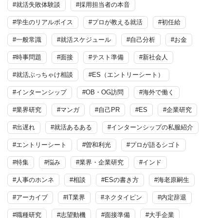
#就活失敗体験談
#採用担当者の本音
#学生のリアルボイス
#プロが教える就活
#初任給
#一般常識
#就活スケジュール
#自己分析
#お金
#時事問題
#面接
#テスト準備
#新社会人
#就活ぶっちゃけ相談
#ES（エントリーシート）
#インターンシップ
#OB・OG訪問
#海外で働く
#業界研究
#マンガ
#自己PR
#ES
#企業研究
#出遅れ
#就活あるある
#インターンシップの私服紹介
#エントリーシート
#曽和利光
#プロが語るシゴト
#特集
#悩み
#業界・企業研究
#インド
#人事のホンネ
#相談
#ESの書き方
#海老原嗣生
#アーカイブ
#IT業界
#ネクタイピン
#内定辞退
#職種研究
#志望動機
#面接準備
#大手企業