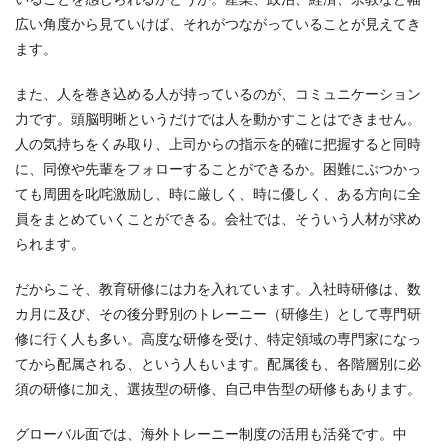
広い角度から見ていけば、それがつながっていることが見えてき
ます。
また、人を巻き込める人が持っているのが、コミュニケーション
力です。頭脳明晰というだけでは人を動かすことはできません。
人の気持ちをくみ取り、上司からの指示を的確に把握すると同時
に、同僚や先輩をフォローすることができるか。困難にぶつかっ
ても周囲を叱咤激励し、時に厳しく、時に優しく、ある方向に全
員をまとめていくことができる。会社では、そういう人材が求め
られます。
だからこそ、教育研修には力を入れています。入社時研修は、数
カ月に及び、その後分野別のトレーニー（研修生）として専門研
修に行く人も多い。高度な研修を受け、特定領域の専門家になっ
てから配属される、という人もいます。配属後も、各階層別に必
須の研修に加え、選抜型の研修、自己申告型の研修もあります。
グローバル面では、海外トレーニー制度の活用も活発です。中