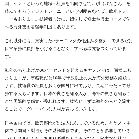
国、インドといった地域へ社員を出向させて研鑽（けんさん）を
積んでもらうアジアトレーニーという制度もあれば、欧米トレー
ニーもあります。技術者向けに、留学して修士や博士コースで学
べる海外技術者留学制度もあります。
これ以外にも、充実したeラーニングの仕組みを整え、できるだけ
日常業務に負担をかけることなく、学べる環境をつくっていま
す。
海外の売り上げが80パーセントを超えるキヤノンでは、職種にも
よりますが、事務職だと10年で半数以上の人が海外勤務を経験し
ます。技術職の社員も多くが国外に出ており、長期にわたって勤
務する人もいます。日本の良さを知る人が、海外の良さも知るこ
とで国際的な感覚が養われます。物怖じせずに海外の人と交流す
ることで、グローバルな人材が育っていきます。
日本国内では、販売部門が別法人になっているため、キヤノン本
体では開発・製造がその基幹業務です。そのことが影響している
かもしれませんが、あまり派手なところがなく、堅実な会社だ、