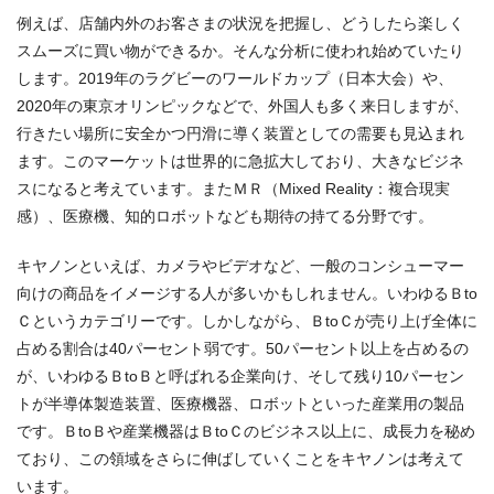
例えば、店舗内外のお客さまの状況を把握し、どうしたら楽しく
スムーズに買い物ができるか。そんな分析に使われ始めていたり
します。2019年のラグビーのワールドカップ（日本大会）や、
2020年の東京オリンピックなどで、外国人も多く来日しますが、
行きたい場所に安全かつ円滑に導く装置としての需要も見込まれ
ます。このマーケットは世界的に急拡大しており、大きなビジネ
スになると考えています。またＭＲ（Mixed Reality：複合現実
感）、医療機、知的ロボットなども期待の持てる分野です。
キヤノンといえば、カメラやビデオなど、一般のコンシューマー
向けの商品をイメージする人が多いかもしれません。いわゆるＢto
Ｃというカテゴリーです。しかしながら、ＢtoＣが売り上げ全体に
占める割合は40パーセント弱です。50パーセント以上を占めるの
が、いわゆるＢtoＢと呼ばれる企業向け、そして残り10パーセン
トが半導体製造装置、医療機器、ロボットといった産業用の製品
です。ＢtoＢや産業機器はＢtoＣのビジネス以上に、成長力を秘め
ており、この領域をさらに伸ばしていくことをキヤノンは考えて
います。