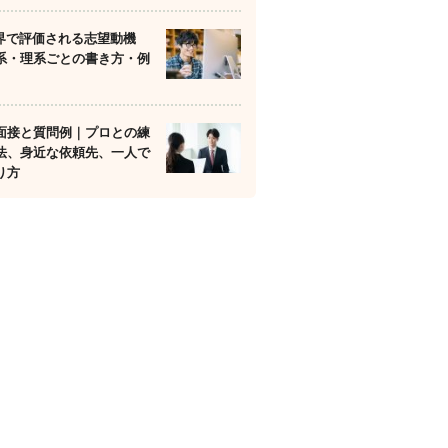
業界で評価される志望動機
系・理系ごとの書き方・例
面接と質問例｜プロとの練
法、身近な依頼先、一人で
り方