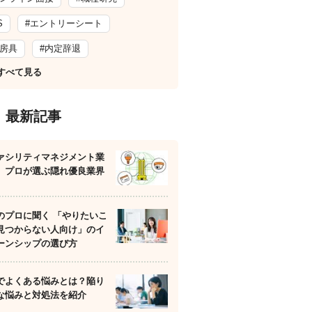
S
#エントリーシート
文房具
#内定辞退
すべて見る
最新記事
ァシリティマネジメント業
】プロが選ぶ隠れ優良業界
のプロに聞く 「やりたいこ
見つからない人向け」のイ
ーンシップの選び方
でよくある悩みとは？陥り
な悩みと対処法を紹介