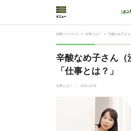
就職ジャーナル
>
仕事とは？
>
辛酸なめ子さん
就活相談
就活ノウハウ
辛酸なめ子さん（
仕事の選び方・ヒント
「仕事とは？」
仕事とは？
仕事とは？
2014.12.24
就活コラム