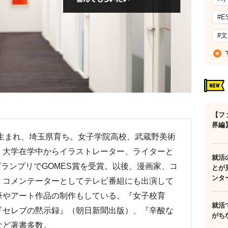
#E
#
【フ
界編
都生まれ、埼玉県育ち。女子学院高校、武蔵野美術
。大学在学中からイラストレーター、ライターと
就活
グランプリでGOMES賞を受賞。以後、漫画家、コ
とが
ンタ
、コメンテーターとしてテレビ番組にも出演して
筆やアート作品の制作もしている。『女子校育
就活
『セレブの黙示録』（朝日新聞出版）、『辛酸な
がち
など著書多数。