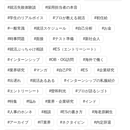
#就活失敗体験談
#採用担当者の本音
#学生のリアルボイス
#プロが教える就活
#初任給
#一般常識
#就活スケジュール
#自己分析
#お金
#時事問題
#面接
#テスト準備
#新社会人
#就活ぶっちゃけ相談
#ES（エントリーシート）
#インターンシップ
#OB・OG訪問
#海外で働く
#業界研究
#マンガ
#自己PR
#ES
#企業研究
#出遅れ
#就活あるある
#インターンシップの私服紹介
#エントリーシート
#曽和利光
#プロが語るシゴト
#特集
#悩み
#業界・企業研究
#インド
#人事のホンネ
#相談
#ESの書き方
#海老原嗣生
#アーカイブ
#IT業界
#ネクタイピン
#内定辞退