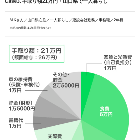
Case3. 手取り額21万円・山口県で一人暮らし
M.Kさん／山口県在住／一人暮らし／建設会社勤務／事務職／2年目
※給与の情報は1年目同時のもの