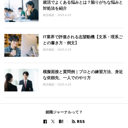
就活でよくある悩みとは？陥りがちな悩みと
対処法を紹介
就活相談
2025.4.23
IT業界で評価される志望動機【文系・理系ご
との書き方・例文】
就活相談
2025.4.23
模擬面接と質問例｜プロとの練習方法、身近
な依頼先、一人でのやり方
就活相談
2025.4.23
就職ジャーナルって？