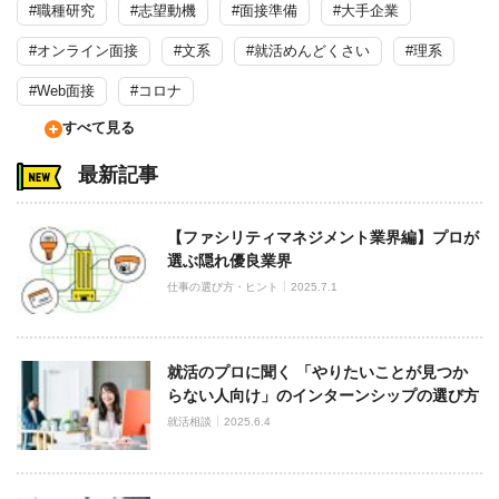
#職種研究
#志望動機
#面接準備
#大手企業
#オンライン面接
#文系
#就活めんどくさい
#理系
#Web面接
#コロナ
すべて見る
最新記事
【ファシリティマネジメント業界編】プロが
選ぶ隠れ優良業界
仕事の選び方・ヒント
2025.7.1
就活のプロに聞く 「やりたいことが見つか
らない人向け」のインターンシップの選び方
就活相談
2025.6.4