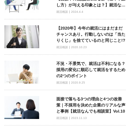
ー
し方）が与える印象とは？】就活な…
シ
就活相談
2024.4.4
ョ
ン
【2020年】今年の就活にはまだまだ
チャンスあり。行動しないのは「当た
りくじ」を捨てているのと同じこと!?
就活相談
2020.10.23
不況・不景気で、就活は不利になる？
採用の変化に順応して就活をするため
の2つのポイント
就活相談
2020.9.25
面接で落ちる3つの理由と4つの改善
策｜不採用を決めた企業のリアルな声
と事例【就活なんでも相談室】Vol.10
就活相談
2023.11.13