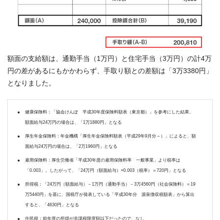
額面の支給額は、通勤手当（1万円）と住宅手当（3万円）の計4万
円の差があるにもかかわらず、手取り額との差額は「3万3380円」
となりました。
健康保険料：「協会けんぽ 平成30年度保険料額表（東京都）」を参考にした結果、
額面給与24万円の場合は、「1万1880円」となる
厚生年金保険料：年金機構「厚生年金保険料額表（平成29年9月分～）」によると、額
面給与24万円の場合は、「2万1960円」となる
雇用保険料：厚生労働省「平成30年度の雇用保険料率 一般事業」より税率は
「0.003」。したがって、「24万円（額面給与）×0.003（税率）＝720円」となる
所得税：「24万円（額面給与）－1万円（通勤手当）－3万4560円（社会保険料）＝19
万5440円」を基に、国税庁が発表している「平成30年分 源泉徴収税額表」から算出
すると、「4630円」となる
住民税：前年度の所得が非課税限度額以下だったので、なし