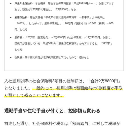
厚生年金保険料：年金機構「厚生年金保険料額表（平成29年9月分～）」を基に算出す
ると、額面給与20万円の場合は、「1万8300円」なる
雇用保険料：厚生労働省「平成30年度の雇用保険料率 一般事業」より税率は
「0.003」。したがって、雇用保険料は、「20万円（額面給与）×0.003（税率）＝600
円」となる
所得税：「20万円（額面給与）－2万8800円（社会保険料）＝17万1200円」を基に、
国税庁が発表している「平成30年分 源泉徴収税額表」から算出すると、「3770円」
となる
住民税：前年度の所得が非課税限度額以下だったので、控除なし
入社翌月以降の社会保険料3項目の控除額は、「合計2万8800円」
となりました。
一般的には、初月以降は額面給与の8割程度が手取
り額として残ることになります。
通勤手当や住宅手当が付くと、控除額も変わる
前述した通り、社会保険料や税金は「額面給与」に対して税率が