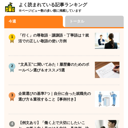
よく読まれている記事ランキング
※ページビュー数の多い順に掲載しています
今週
トータル
「行く」の尊敬語・謙譲語・丁寧語は？就
活での正しい敬語の使い方例
“文具王”に聞いてみた！履歴書のためのボ
ールペン選び＆オススメ5選
企業選びの基準7つ｜自分に合った就職先の
選び方＆重視すること【事例付き】
【例文あり】「働く上で大切にしたいこ