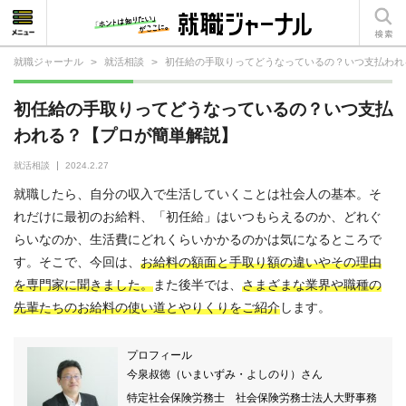
就職ジャーナル
>
就活相談
>
初任給の手取りってどうなっているの？いつ支払われ
就活相談
初任給の手取りってどうなっているの？いつ支払
就活ノウハウ
われる？【プロが簡単解説】
仕事の選び方・ヒント
就活相談
2024.2.27
就職したら、自分の収入で生活していくことは社会人の基本。そ
仕事とは？
れだけに最初のお給料、「初任給」はいつもらえるのか、どれぐ
らいなのか、生活費にどれくらいかかるのかは気になるところで
就活コラム
す。そこで、今回は、
お給料の額面と手取り額の違いやその理由
を専門家に聞きました。
また後半では、
さまざまな業界や職種の
先輩たちのお給料の使い道とやりくりをご紹介
します。
プロフィール
今泉叔徳（いまいずみ・よしのり）さん
特定社会保険労務士 社会保険労務士法人大野事務