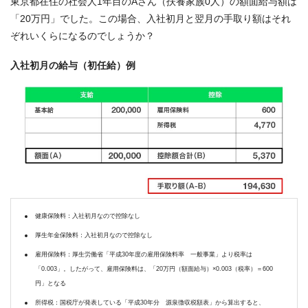
東京都在住の社会人1年目のAさん（扶養家族0人）の額面給与額は
「20万円」でした。この場合、入社初月と翌月の手取り額はそれ
ぞれいくらになるのでしょうか？
入社初月の給与（初任給）例
健康保険料：入社初月なので控除なし
厚生年金保険料：入社初月なので控除なし
雇用保険料：厚生労働省「平成30年度の雇用保険料率 一般事業」より税率は
「0.003」。したがって、雇用保険料は、「20万円（額面給与）×0.003（税率）＝600
円」となる
所得税：国税庁が発表している「平成30年分 源泉徴収税額表」から算出すると、