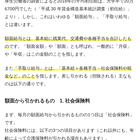
厚生労働省の調査によると2018年の平均初任給は、大学卒で20万
6700円でした（「平成 30 年賃金構造基本統計調査（初任給）」
より）。しかし、これはいわゆる「額面給与」。「手取り給与」
とは違います。
額面給与とは、基本給に残業代、交通費や各種手当を合計したも
の
です。「額面金額」や「額面」とも呼ばれ、一般的に「月収」
や「年収」はこの金額のことを指します。
また
「手取り給与」とは、「基本給＋各種手当－社会保険料や税
金など」のこと
を指します。差し引かれる（控除される）主なも
のは以下の通りです。
額面から引かれるもの 1. 社会保険料
まず、毎月の額面給与から引かれるものの1つ目は「社会保険料」
です。
社会保険料には、以下の3つの項目があります（これ以外にも、年
齢によって介護保険料が引かれる場合もあります）。