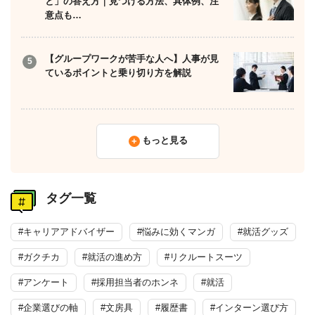
と」の答え方｜見つける方法、具体例、注
意点も…
【グループワークが苦手な人へ】人事が見
ているポイントと乗り切り方を解説
もっと見る
タグ一覧
#キャリアアドバイザー
#悩みに効くマンガ
#就活グッズ
#ガクチカ
#就活の進め方
#リクルートスーツ
#アンケート
#採用担当者のホンネ
#就活
#企業選びの軸
#文房具
#履歴書
#インターン選び方