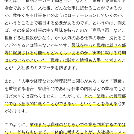
例えば、「食品メーカーで働きたい」などと「業種」を重視する
場合であっても、入社後、どんな仕事に携わることができるの
か、数多くある仕事をどのようにローテーションしていくのか、
というところまで着目する必要があるのです。というのは、例え
ば、その企業の仕事の中で興味を持ったのが「商品企画」など、
担当する社員数が少なく、かつ人気のある仕事の場合、携わるこ
とができるとは限らないからです。
興味を持った職種に就ける部
署に配属される可能性がどれくらいあるのか、実際に就ける時期
はいつごろかといった「職種」に関する情報も入手して考える
こ
とが、入社後のミスマッチを防ぎます。
また、「人事や経理などの管理部門に関心がある」など「職種」
を重視する場合、管理部門であれば仕事の内容はどの業種でもさ
ほど大きくは変わりません。したがって、
どの「業種」の管理部
門でなら意欲的に働くことができるか、ということを考える
必要
があります。
このように、
業種または職種のどちらかで企業を判断するのでは
なく、どちらも併せて、一体的に考えることが、入社後のミスマ