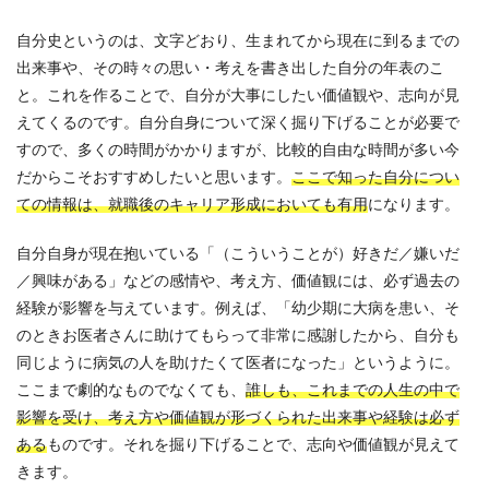
自分史というのは、文字どおり、生まれてから現在に到るまでの
出来事や、その時々の思い・考えを書き出した自分の年表のこ
と。これを作ることで、自分が大事にしたい価値観や、志向が見
えてくるのです。自分自身について深く掘り下げることが必要で
すので、多くの時間がかかりますが、比較的自由な時間が多い今
だからこそおすすめしたいと思います。
ここで知った自分につい
ての情報は、就職後のキャリア形成においても有用
になります。
自分自身が現在抱いている「（こういうことが）好きだ／嫌いだ
／興味がある」などの感情や、考え方、価値観には、必ず過去の
経験が影響を与えています。例えば、「幼少期に大病を患い、そ
のときお医者さんに助けてもらって非常に感謝したから、自分も
同じように病気の人を助けたくて医者になった」というように。
ここまで劇的なものでなくても、
誰しも、これまでの人生の中で
影響を受け、考え方や価値観が形づくられた出来事や経験は必ず
ある
ものです。それを掘り下げることで、志向や価値観が見えて
きます。