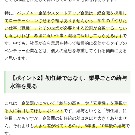
特に、
ベンチャー企業やスタートアップ企業は、総合職を採用し
てローテーションさせる余裕はありませんから、学生の「やりた
い仕事（職種）」とその企業が必要とする役割が合致する、ない
し近しければ、希望に近い仕事・職種で採用してもらえるはず
で
す。中でも、社長が自ら意思を持って積極的に発信するタイプの
ベンチャー企業などは、個人の意思を尊重してくれる傾向にある
と思います。
【ポイント2】初任給ではなく、業界ごとの給与
水準を見る
これは、
企業選びにおいて「給与の高さ」や「安定性」を重視す
る人に着目してほしいポイント
です。給与というと「初任給」に
注目しがちですが、企業間の初任給の差はさほど大きくありませ
ん。それよりも
大きな差が出てくるのは、5年後、10年後の給与
で
す。