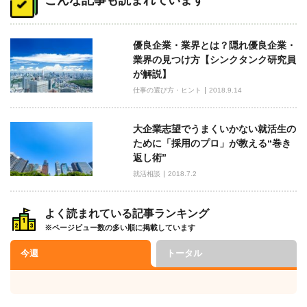
ナ
ビ
優良企業・業界とは？隠れ優良企業・
ゲ
業界の見つけ方【シンクタンク研究員
ー
が解説】
シ
仕事の選び方・ヒント
2018.9.14
ョ
ン
大企業志望でうまくいかない就活生の
ために「採用のプロ」が教える“巻き
返し術”
就活相談
2018.7.2
よく読まれている記事ランキング
※ページビュー数の多い順に掲載しています
今週
トータル