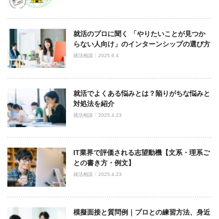
就活のプロに聞く 「やりたいことが見つか
らない人向け」のインターンシップの選び方
就活相談
2025.6.4
就活でよくある悩みとは？陥りがちな悩みと
対処法を紹介
就活相談
2025.4.23
IT業界で評価される志望動機【文系・理系ご
との書き方・例文】
就活相談
2025.4.23
模擬面接と質問例｜プロとの練習方法、身近