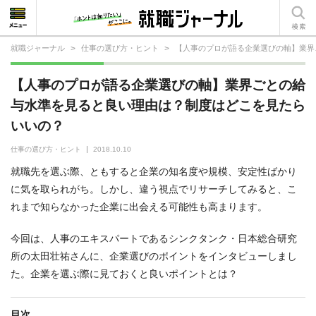
就職ジャーナル
>
仕事の選び方・ヒント
>
【人事のプロが語る企業選びの軸】業界
就活相談
【人事のプロが語る企業選びの軸】業界ごとの給
就活ノウハウ
与水準を見ると良い理由は？制度はどこを見たら
いいの？
仕事の選び方・ヒント
仕事の選び方・ヒント
2018.10.10
仕事とは？
就職先を選ぶ際、ともすると企業の知名度や規模、安定性ばかり
就活コラム
に気を取られがち。しかし、違う視点でリサーチしてみると、こ
れまで知らなかった企業に出会える可能性も高まります。
今回は、人事のエキスパートであるシンクタンク・日本総合研究
所の太田壮祐さんに、企業選びのポイントをインタビューしまし
た。企業を選ぶ際に見ておくと良いポイントとは？
目次