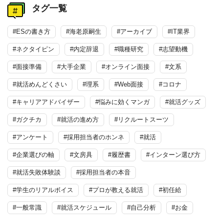
タグ一覧
#ESの書き方
#海老原嗣生
#アーカイブ
#IT業界
#ネクタイピン
#内定辞退
#職種研究
#志望動機
#面接準備
#大手企業
#オンライン面接
#文系
#就活めんどくさい
#理系
#Web面接
#コロナ
#キャリアアドバイザー
#悩みに効くマンガ
#就活グッズ
#ガクチカ
#就活の進め方
#リクルートスーツ
#アンケート
#採用担当者のホンネ
#就活
#企業選びの軸
#文房具
#履歴書
#インターン選び方
#就活失敗体験談
#採用担当者の本音
#学生のリアルボイス
#プロが教える就活
#初任給
#一般常識
#就活スケジュール
#自己分析
#お金