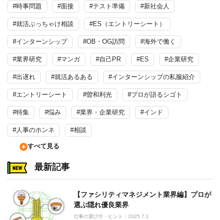
#時事問題
#面接
#テスト準備
#新社会人
#就活ぶっちゃけ相談
#ES（エントリーシート）
#インターンシップ
#OB・OG訪問
#海外で働く
#業界研究
#マンガ
#自己PR
#ES
#企業研究
#出遅れ
#就活あるある
#インターンシップの私服紹介
#エントリーシート
#曽和利光
#プロが語るシゴト
#特集
#悩み
#業界・企業研究
#インド
#人事のホンネ
#相談
すべて見る
最新記事
【ファシリティマネジメント業界編】プロが
選ぶ隠れ優良業界
仕事の選び方・ヒント
2025.7.1