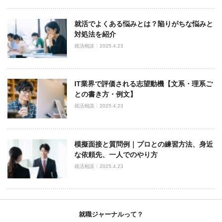
就活でよくある悩みとは？陥りがちな悩みと
対処法を紹介
就活相談
2025.4.23
IT業界で評価される志望動機【文系・理系ご
との書き方・例文】
就活相談
2025.4.23
模擬面接と質問例｜プロとの練習方法、身近
な依頼先、一人でのやり方
就活相談
2025.4.23
就職ジャーナルって？