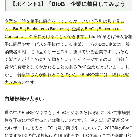
【ポイント1】「BtoB」企業に着目してみよう
企業を「誰を相手に商売をしているか」という取引の形で見る
と、BtoB（Business to Business）企業とBtoC（Business to
Consumer）企業に分けることができます。
BtoB企業とは法人を相
手に商品やサービスを手掛けている企業、一方のBtoC企業は一般
消費者を相手に商品やサービスを手掛けている企業です。おそら
く皆さんが「この会社で働きたい」とイメージするのは、自分自
身が消費者としてかかわることのあるBtoC企業だと思います。し
かし、
普段皆さんが触れることの少ないBtoB企業には、隠れた魅
力がある
のです
市場規模が大きい
世の中のBtoBビジネスと、BtoCビジネスそれぞれについて市場規
模を正確に把握することは難しいのですが、例えば、経済産業省
のレポートによると、EC（電子商取引）において、2017年のBtoC
に関するECの市場規模は約16.5兆円で、EC化率（全ての商取引額