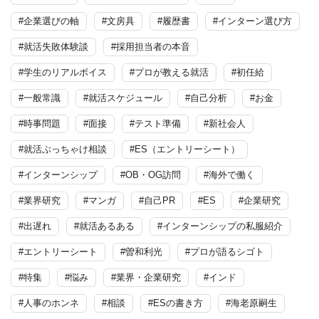
#企業選びの軸
#文房具
#履歴書
#インターン選び方
#就活失敗体験談
#採用担当者の本音
#学生のリアルボイス
#プロが教える就活
#初任給
#一般常識
#就活スケジュール
#自己分析
#お金
#時事問題
#面接
#テスト準備
#新社会人
#就活ぶっちゃけ相談
#ES（エントリーシート）
#インターンシップ
#OB・OG訪問
#海外で働く
#業界研究
#マンガ
#自己PR
#ES
#企業研究
#出遅れ
#就活あるある
#インターンシップの私服紹介
#エントリーシート
#曽和利光
#プロが語るシゴト
#特集
#悩み
#業界・企業研究
#インド
#人事のホンネ
#相談
#ESの書き方
#海老原嗣生