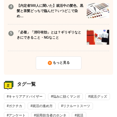
【内定者500人に聞いた】就活中の髪色、黒
髪と茶髪どっちで臨んだ？いつどこで染
め…
「必着」「消印有効」とは？ギリギリなと
きにできること・NGなこと
もっと見る
タグ一覧
#キャリアアドバイザー
#悩みに効くマンガ
#就活グッズ
#ガクチカ
#就活の進め方
#リクルートスーツ
#アンケート
#採用担当者のホンネ
#就活