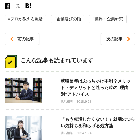
#プロが教える就活
#企業選びの軸
#業界・企業研究
前の記事
次の記事
投
稿
こんな記事も読まれています
ナ
ビ
就職留年はぶっちゃけ不利？メリッ
ゲ
ト・デメリットと迷った時の“理由
ー
別”アドバイス
シ
就活相談
2018.9.28
ョ
ン
「もう就活したくない！」就活のつら
い気持ちを和らげる処方箋
就活相談
2024.1.24