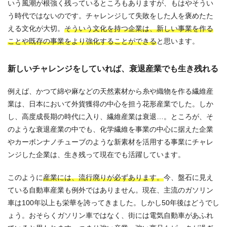
いう風潮が根強く残っているところもありますが、もはやそうい
う時代ではないのです。チャレンジして失敗をした人を褒めたた
える文化が大切。
そういう文化を持つ企業は、新しい事業を作る
ことや既存の事業をより強化することができる
と思います。
新しいチャレンジをしていれば、衰退産業でも生き残れる
例えば、かつて綿や麻などの天然素材から糸や織物を作る繊維産
業は、日本において外貨獲得の中心を担う花形産業でした。しか
し、高度成長期の時代に入り、繊維産業は衰退…。ところが、そ
のような衰退産業の中でも、化学繊維を事業の中心に据えた企業
やカーボンナノチューブのような新素材を活用する事業にチャレ
ンジした企業は、生き残って現在でも活躍しています。
このように
産業には、流行廃りが必ずあります。
今、盤石に見え
ている自動車産業も例外ではありません。現在、主流のガソリン
車は100年以上も栄華を誇ってきました。しかし50年後はどうでし
ょう。おそらくガソリン車ではなく、街には電気自動車があふれ