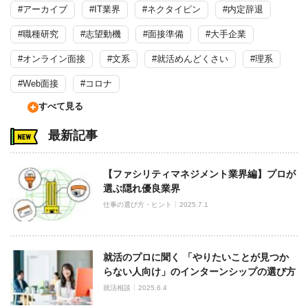
#アーカイブ
#IT業界
#ネクタイピン
#内定辞退
#職種研究
#志望動機
#面接準備
#大手企業
#オンライン面接
#文系
#就活めんどくさい
#理系
#Web面接
#コロナ
すべて見る
最新記事
【ファシリティマネジメント業界編】プロが
選ぶ隠れ優良業界
仕事の選び方・ヒント
2025.7.1
就活のプロに聞く 「やりたいことが見つか
らない人向け」のインターンシップの選び方
就活相談
2025.6.4