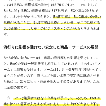
におけるECの市場規模の割合）は5.79％でした。これに対して、
BtoBに関するECの市場規模は約317兆円で、EC化率は29.6％で
す。これを手がかりに考えると、
BtoB市場は、BtoC市場の数倍の
規模があることに。BtoB市場は規模が大きい分、そこで活動する
BtoB企業には、より多くのビジネスチャンスがある
と考えられま
す。
流行りに影響を受けない安定した商品・サービスの展開
BtoB企業の魅力の一つは、市場の流行廃りの影響を受けにくいこ
と。BtoC企業は一般消費者を相手にしているので、世の中の「ブ
ーム」に影響を受けます。ブームは1カ月～数年程度で終わってし
まうことが多いので、売り上げを高い水準で安定的に継続させる
ためには、次々にヒット商品を生み出す必要がありますが、これ
は至難の業です。
一方、
BtoBは消費者ではなく企業を相手にしているため、BtoC企
業に比べて需要が安定する傾向にあり、売り上げが大きく上下す