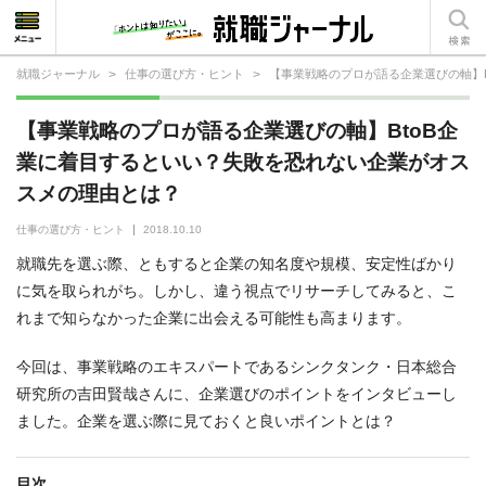
就職ジャーナル
>
仕事の選び方・ヒント
>
【事業戦略のプロが語る企業選びの軸】
就活相談
【事業戦略のプロが語る企業選びの軸】BtoB企
就活ノウハウ
業に着目するといい？失敗を恐れない企業がオス
スメの理由とは？
仕事の選び方・ヒント
仕事の選び方・ヒント
2018.10.10
仕事とは？
就職先を選ぶ際、ともすると企業の知名度や規模、安定性ばかり
就活コラム
に気を取られがち。しかし、違う視点でリサーチしてみると、こ
れまで知らなかった企業に出会える可能性も高まります。
今回は、事業戦略のエキスパートであるシンクタンク・日本総合
研究所の吉田賢哉さんに、企業選びのポイントをインタビューし
ました。企業を選ぶ際に見ておくと良いポイントとは？
目次