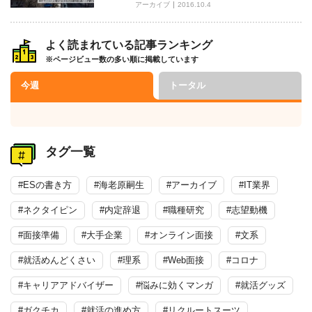
アーカイブ
2016.10.4
よく読まれている記事ランキング
※ページビュー数の多い順に掲載しています
今週
トータル
タグ一覧
#ESの書き方
#海老原嗣生
#アーカイブ
#IT業界
#ネクタイピン
#内定辞退
#職種研究
#志望動機
#面接準備
#大手企業
#オンライン面接
#文系
#就活めんどくさい
#理系
#Web面接
#コロナ
#キャリアアドバイザー
#悩みに効くマンガ
#就活グッズ
#ガクチカ
#就活の進め方
#リクルートスーツ