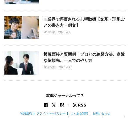
IT業界で評価される志望動機【文系・理系ご
との書き方・例文】
就活相談
2025.4.23
模擬面接と質問例｜プロとの練習方法、身近
な依頼先、一人でのやり方
就活相談
2025.4.23
就職ジャーナルって？
利用規約
プライバシーポリシー
よくある質問
お問い合わせ