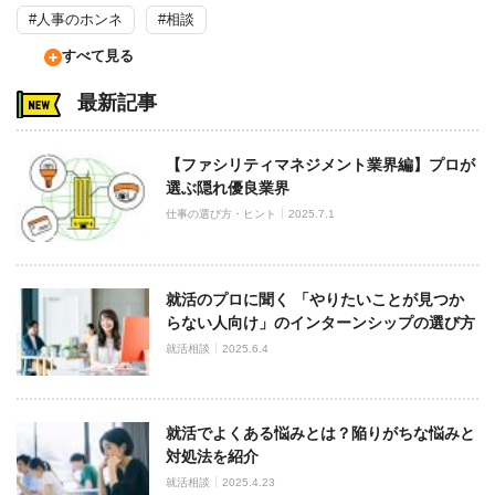
#人事のホンネ
#相談
すべて見る
最新記事
【ファシリティマネジメント業界編】プロが
選ぶ隠れ優良業界
仕事の選び方・ヒント
2025.7.1
就活のプロに聞く 「やりたいことが見つか
らない人向け」のインターンシップの選び方
就活相談
2025.6.4
就活でよくある悩みとは？陥りがちな悩みと
対処法を紹介
就活相談
2025.4.23