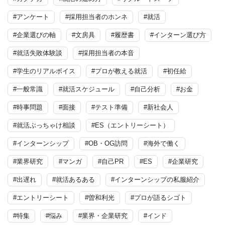
#アンケート
#採用担当者のホンネ
#就活
#企業選びの軸
#文房具
#履歴書
#インターン選び方
#就活失敗体験談
#採用担当者の本音
#学生のリアルボイス
#プロが教える就活
#初任給
#一般常識
#就活スケジュール
#自己分析
#お金
#時事問題
#面接
#テスト準備
#新社会人
#就活ぶっちゃけ相談
#ES（エントリーシート）
#インターンシップ
#OB・OG訪問
#海外で働く
#業界研究
#マンガ
#自己PR
#ES
#企業研究
#出遅れ
#就活あるある
#インターンシップの私服紹介
#エントリーシート
#曽和利光
#プロが語るシゴト
#特集
#悩み
#業界・企業研究
#インド