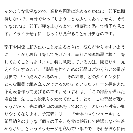
そのような状況なので、業務を円滑に進めるためには、部下に期
待しないで、自分でやってしまうことも少なくありません。そう
でなければ、部下が腰を上げるまで、根気強く黙って様子を見ま
す。イライラせずに、じっくり見守ることが肝要なのです。
部下や同僚に頼みたいことがあるときは、彼らがやりやすいよう
に、しっかり段取りをしてあげたり、事前に関連部署に根回しを
しておくこともあります。特に意識しているのは、段取りを「見
える化」すること。「製品を作るための部品はどのくらいの量が
必要で、いつ納入されるのか」「その結果、どのタイミングに、
どんな順番で組み立てができるのか」といったフローを押さえた
予定表を作ってあげるのです。そうすれば、「この部品が遅れた
場合は、先にこの段取りを進めておこう」とか「この部品が遅れ
そうだから、先に納入日の確認をしておこう」といった対応が取
りやすくなります。予定表には、「『全体のスケジュール』と、
部品納入のような『個々の予定』を常に並行して確認しながら進
めなさい」というメッセージを込めているので、それが彼らに伝