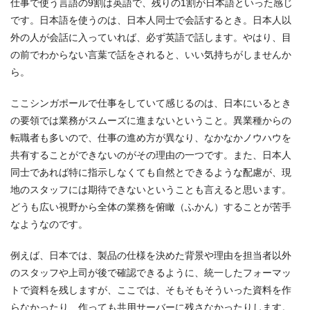
仕事で使う言語の9割は英語で、残りの1割が日本語といった感じ
です。日本語を使うのは、日本人同士で会話するとき。日本人以
外の人が会話に入っていれば、必ず英語で話します。やはり、目
の前でわからない言葉で話をされると、いい気持ちがしませんか
ら。
ここシンガポールで仕事をしていて感じるのは、日本にいるとき
の要領では業務がスムーズに進まないということ。異業種からの
転職者も多いので、仕事の進め方が異なり、なかなかノウハウを
共有することができないのがその理由の一つです。また、日本人
同士であれば特に指示しなくても自然とできるような配慮が、現
地のスタッフには期待できないということも言えると思います。
どうも広い視野から全体の業務を俯瞰（ふかん）することが苦手
なようなのです。
例えば、日本では、製品の仕様を決めた背景や理由を担当者以外
のスタッフや上司が後で確認できるように、統一したフォーマッ
トで資料を残しますが、ここでは、そもそもそういった資料を作
らなかったり、作っても共用サーバーに残さなかったりします。