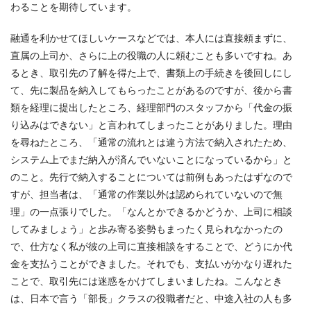
わることを期待しています。
融通を利かせてほしいケースなどでは、本人には直接頼まずに、
直属の上司か、さらに上の役職の人に頼むことも多いですね。あ
るとき、取引先の了解を得た上で、書類上の手続きを後回しにし
て、先に製品を納入してもらったことがあるのですが、後から書
類を経理に提出したところ、経理部門のスタッフから「代金の振
り込みはできない」と言われてしまったことがありました。理由
を尋ねたところ、「通常の流れとは違う方法で納入されたため、
システム上でまだ納入が済んでいないことになっているから」と
のこと。先行で納入することについては前例もあったはずなので
すが、担当者は、「通常の作業以外は認められていないので無
理」の一点張りでした。「なんとかできるかどうか、上司に相談
してみましょう」と歩み寄る姿勢もまったく見られなかったの
で、仕方なく私が彼の上司に直接相談をすることで、どうにか代
金を支払うことができました。それでも、支払いがかなり遅れた
ことで、取引先には迷惑をかけてしまいましたね。こんなとき
は、日本で言う「部長」クラスの役職者だと、中途入社の人も多