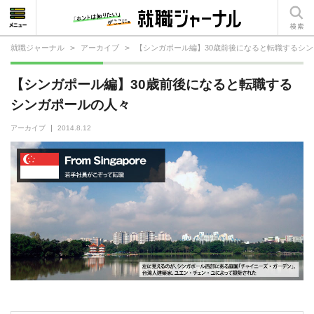
就職ジャーナル
>
アーカイブ
>
【シンガポール編】30歳前後になると転職するシ
就活相談
【シンガポール編】30歳前後になると転職する
就活ノウハウ
シンガポールの人々
仕事の選び方・ヒント
アーカイブ
2014.8.12
仕事とは？
就活コラム