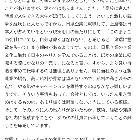
ことなどによる、将来に対する漠然とした不安のせいだと聞いた
ことがありますが、定かではありません。ただ、「高校に進んだ
時点で入学できる大学がほぼ決まってしまう」といった激しい競
争を経験した人たちですから、日系企業に就職して、上層部は日
本人が占めているという現実を目の当たりにして、「このままこ
の会社にいても、自分は偉くはなれない」と感じると、途端に意
欲を失ってしまう傾向があるようです。その上、日系企業の企業
文化に触れて日本のやり方を学んでいることは、ほかの企業に転
職する際にかなりの「売り」になると言いますから、より良い待
遇を求めて転職するのは無理もありません。特に当社のような製
造業の場合、高い給料や昇給は望めないので、給料の高さ以外の
点で、やる気やモチベーションを維持するのはなかなか難しいよ
うです。そういう事情もあって、会社としては、いったん引き留
めはするものの、あまり強くは慰留しないようにしている模様。
そして、そのように人の出入りが多いためか、技術、経験や知識
を社内に蓄積することや、次の代の社員に伝承していくことの難
しさを痛感しています。
次回は、シンガポールの文化についてお話しします。