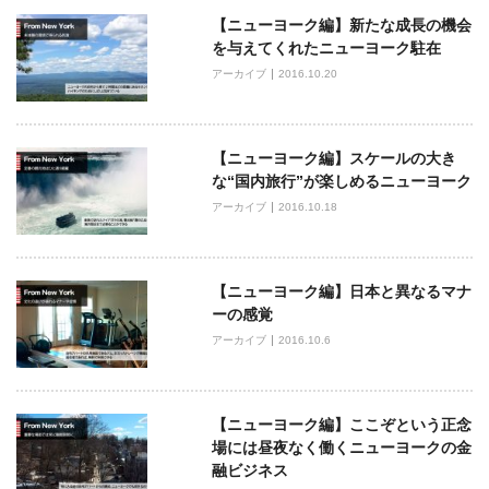
ビ
【ニューヨーク編】新たな成長の機会
ゲ
を与えてくれたニューヨーク駐在
ー
アーカイブ
2016.10.20
シ
ョ
ン
【ニューヨーク編】スケールの大き
な“国内旅行”が楽しめるニューヨーク
アーカイブ
2016.10.18
【ニューヨーク編】日本と異なるマナ
ーの感覚
アーカイブ
2016.10.6
【ニューヨーク編】ここぞという正念
場には昼夜なく働くニューヨークの金
融ビジネス