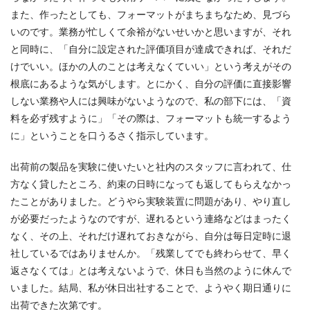
また、作ったとしても、フォーマットがまちまちなため、見づら
いのです。業務が忙しくて余裕がないせいかと思いますが、それ
と同時に、「自分に設定された評価項目が達成できれば、それだ
けでいい。ほかの人のことは考えなくていい」という考えがその
根底にあるような気がします。とにかく、自分の評価に直接影響
しない業務や人には興味がないようなので、私の部下には、「資
料を必ず残すように」「その際は、フォーマットも統一するよう
に」ということを口うるさく指示しています。
出荷前の製品を実験に使いたいと社内のスタッフに言われて、仕
方なく貸したところ、約束の日時になっても返してもらえなかっ
たことがありました。どうやら実験装置に問題があり、やり直し
が必要だったようなのですが、遅れるという連絡などはまったく
なく、その上、それだけ遅れておきながら、自分は毎日定時に退
社しているではありませんか。「残業してでも終わらせて、早く
返さなくては」とは考えないようで、休日も当然のように休んで
いました。結局、私が休日出社することで、ようやく期日通りに
出荷できた次第です。