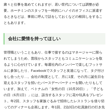
粛々と仕事を進めてくれますが、若い世代については調整が必
要。ホーチミンのスタッフを一時的にハノイのオフィスに派遣す
るときなどは、事前に呼んで話をしておくなどの根回しをするこ
ともあります。
会社に愛情を持ってほしい
管理職ということもあり、仕事で接するのはマネージャーに限ら
れてしまうため、普段からスタッフともコミュニケーションを取
るように心がけています。毎週社内のメンバーで楽しむフットサ
ルに参加したり、Facebookでスタッフと友達になって、タグ付け
をし合ったり…。会社の制度として、月に1度、その月に誕生日を
迎えるスタッフを招いたバースデーパーティーを開いたりもして
います。加えて、ベトナムの「女性の日（10月20日）」「子ども
の日（6月1日）」には、該当するスタッフに花や玩具をプレゼン
ト。年2回、スタッフを家族ぐるみで招待したレストランを借り切
ってのディナーも企画します。年1回、2泊3日の社員旅行の行き先