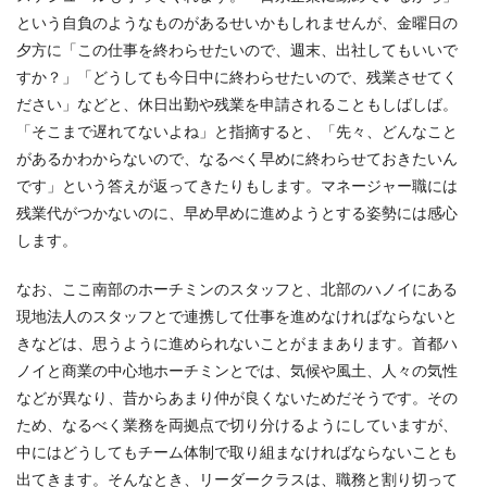
という自負のようなものがあるせいかもしれませんが、金曜日の
夕方に「この仕事を終わらせたいので、週末、出社してもいいで
すか？」「どうしても今日中に終わらせたいので、残業させてく
ださい」などと、休日出勤や残業を申請されることもしばしば。
「そこまで遅れてないよね」と指摘すると、「先々、どんなこと
があるかわからないので、なるべく早めに終わらせておきたいん
です」という答えが返ってきたりもします。マネージャー職には
残業代がつかないのに、早め早めに進めようとする姿勢には感心
します。
なお、ここ南部のホーチミンのスタッフと、北部のハノイにある
現地法人のスタッフとで連携して仕事を進めなければならないと
きなどは、思うように進められないことがままあります。首都ハ
ノイと商業の中心地ホーチミンとでは、気候や風土、人々の気性
などが異なり、昔からあまり仲が良くないためだそうです。その
ため、なるべく業務を両拠点で切り分けるようにしていますが、
中にはどうしてもチーム体制で取り組まなければならないことも
出てきます。そんなとき、リーダークラスは、職務と割り切って