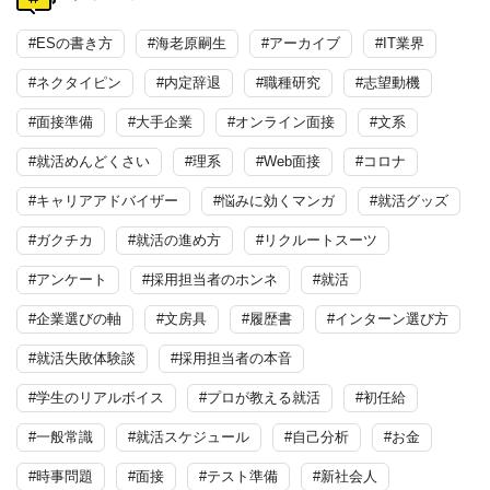
#ESの書き方
#海老原嗣生
#アーカイブ
#IT業界
#ネクタイピン
#内定辞退
#職種研究
#志望動機
#面接準備
#大手企業
#オンライン面接
#文系
#就活めんどくさい
#理系
#Web面接
#コロナ
#キャリアアドバイザー
#悩みに効くマンガ
#就活グッズ
#ガクチカ
#就活の進め方
#リクルートスーツ
#アンケート
#採用担当者のホンネ
#就活
#企業選びの軸
#文房具
#履歴書
#インターン選び方
#就活失敗体験談
#採用担当者の本音
#学生のリアルボイス
#プロが教える就活
#初任給
#一般常識
#就活スケジュール
#自己分析
#お金
#時事問題
#面接
#テスト準備
#新社会人