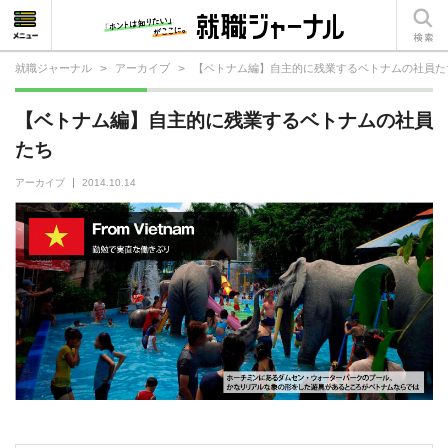
就職ジャーナル
>
アーカイブ
>
【ベトナム編】自主的に残業するベトナムの社員た
就活相談
【ベトナム編】自主的に残業するベトナムの社員
就活ノウハウ
たち
仕事の選び方・ヒント
アーカイブ
2014.10.14
仕事とは？
就活コラム