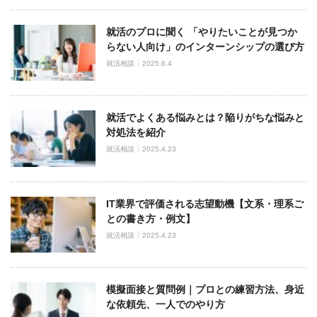
就活のプロに聞く 「やりたいことが見つか
らない人向け」のインターンシップの選び方
就活相談
2025.6.4
就活でよくある悩みとは？陥りがちな悩みと
対処法を紹介
就活相談
2025.4.23
IT業界で評価される志望動機【文系・理系ご
との書き方・例文】
就活相談
2025.4.23
模擬面接と質問例｜プロとの練習方法、身近
な依頼先、一人でのやり方