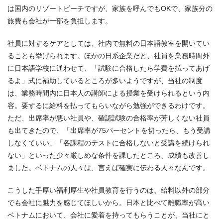
は国内のリゾートビーチですが、家族を呼んでもOKで、家族分の
旅費も会社が一部を負担します。
社員に対するケアとしては、社内で無料の日本語教室を開いてい
ることも挙げられます。ほかの日系企業だと、社員を業務時間外
に日本語学校に通わせて、「試験に合格したら学費を払ってあげ
るよ」式に補助しているところが多いようですが、当社の制度
は、業務時間内に日本人の講師による授業を受けられるという内
容。要するに給料を払ってもらいながら勉強ができるわけです。
ただ、出席率が悪い社員や、確認試験の合格率が芳しくない社員
も出てきたので、「出席率が75パーセントを切ったら、もう受講
しなくていい」「各課程のテストに合格しないと受講を続けられ
ない」といった少々厳しめな条件を課したところ、成績も改善し
ました。ベトナムの人々は、言えば確実に伝わる人々なんです。
こうした手厚い福利厚生や社員教育を行うのは、給料以外の部分
でも会社に魅力を感じてほしいから。日本と比べて離職率が高い
ベトナムにおいて、会社に愛着を持ってもらうことが、当社にと