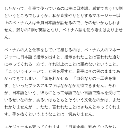
したがって、仕事で使っているのは主に日本語。感覚で言うと8割
というところでしょうか。私が直接やりとりするマネージャー以
上のベトナム人は全員日本語が話せるので、そのせいかもしれま
せん。残りの2割が英語となり、ベトナム語を使う場面はありませ
ん。
ベトナムの人と仕事をしていて感じるのは、ベトナム人のマネー
ジャーに日本語で指示を出すと、指示されたことは言われた通り
にやってくれる一方で、それ以上のことは望めないということ。
「こういうイメージで」と例を示すと、見事にその例のままであ
がってきてしまい、「気を利かせる」「自分なりの一工夫を施
す」といったプラスアルファはなかなか期待できません。それ
が、日本語という、彼らにとって母語でない言語で指示を受けて
いるせいなのか、あるいはもともとそういう文化なのかは、まだ
わかりませんが…。ただ、言われたことはきちんとやってくれま
す。手を抜くというようなことは一切ありません。
スケジュールも守ってくれます。「日系企業に勤めているから」