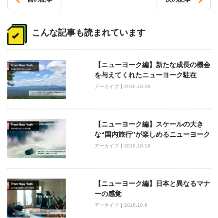
投
稿
こんな記事も読まれています
ナ
ビ
【ニューヨーク編】新たな成長の機会
ゲ
を与えてくれたニューヨーク駐在
ー
アーカイブ
2016.10.20
シ
ョ
ン
【ニューヨーク編】スケールの大き
な“国内旅行”が楽しめるニューヨーク
アーカイブ
2016.10.18
【ニューヨーク編】日本と異なるマナ
ーの感覚
アーカイブ
2016.10.6