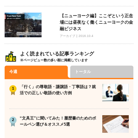
【ニューヨーク編】ここぞという正念
場には昼夜なく働くニューヨークの金
融ビジネス
アーカイブ
2016.10.4
よく読まれている記事ランキング
※ページビュー数の多い順に掲載しています
今週
トータル
「行く」の尊敬語・謙譲語・丁寧語は？就
活での正しい敬語の使い方例
“文具王”に聞いてみた！履歴書のためのボ
ールペン選び＆オススメ5選