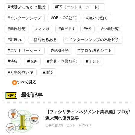
#就活ぶっちゃけ相談
#ES（エントリーシート）
#インターンシップ
#OB・OG訪問
#海外で働く
#業界研究
#マンガ
#自己PR
#ES
#企業研究
#出遅れ
#就活あるある
#インターンシップの私服紹介
#エントリーシート
#曽和利光
#プロが語るシゴト
#特集
#悩み
#業界・企業研究
#インド
#人事のホンネ
#相談
すべて見る
最新記事
【ファシリティマネジメント業界編】プロが
選ぶ隠れ優良業界
仕事の選び方・ヒント
2025.7.1