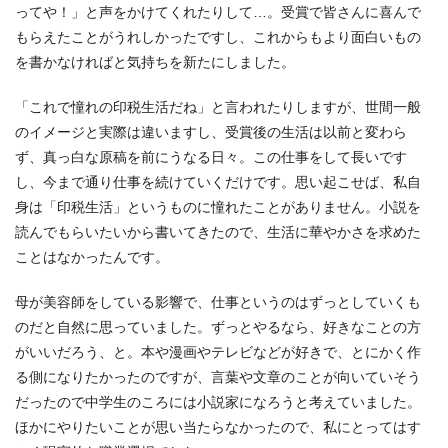
ってや！」と声をかけてくれたりして…。受賞で皆さんに喜んで
もらえたことがうれしかったですし、これからもより面白いもの
を書かなければと気持ちを新たにしました。
「これで憧れの印税生活だね」と言われたりしますが、世間一般
のイメージと実際は違いますし、受賞後の生活は以前と変わら
ず、真っ白な原稿を前にうなる日々。この仕事をして長いです
し、今まで通り仕事を続けていくだけです。思い起こせば、私自
身は「印税生活」というものに憧れたことがありません。小説を
読んでもらいたいから書いてきたので、生活に華やかさを求めた
ことはなかったんです。
母が美容師をしている影響で、仕事というのはずっとしていくも
のだと自然に思っていました。ずっとやるなら、好きなことの方
がいいだろう、と。本や漫画やテレビなどが好きで、とにかく作
る側になりたかったのですが、言葉や文章のことが向いていそう
だったので中学生のころには小説家になろうと考えていました。
ほかにやりたいことが思い当たらなかったので、私にとってはす