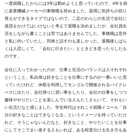
一度就職したからには3年は勤めようと思っていたので、4年を前
に産業機械メーカーの事務職を辞めました。器用に気持ちの切り
替えができるタイプではないので、二足のわらじの生活で会社に
迷惑をかけてはいけないと考えて退職を決めましたが、会社員生
活をしながら書くことは苦ではありませんでした。事務職は意外
と私に向いていたし、同僚と話すのも楽しかった。退職後しばら
くは人恋しくて、「会社に行きたい」とときどき思ったりしたも
のです。
会社に入ってわかったのが、仕事と生活のバランスは人それぞれ
ということ。私自身は好きなことを仕事にするのが一番いいと思
っていたけれど、休暇を利用してモンゴルで開催されるバイクレ
ースに出たり、会社帰りに習い事をしたり、会社の仕事をしつつ
趣味ややりたいことを楽しんでいる人もたくさんいて、それもい
い生活だなと感じました。学生時代はそれこそ就職イコール「自
分の好きなことはできなくなる」というイメージを持っていたけ
れど、そうじゃないんだなと。好きなこと、やりたいことを仕事
にしてそこでまい進する人もいれば、ある程度分ける生き方もあ