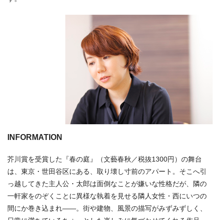
INFORMATION
芥川賞を受賞した『春の庭』（文藝春秋／税抜1300円）の舞台
は、東京・世田谷区にある、取り壊し寸前のアパート。そこへ引
っ越してきた主人公・太郎は面倒なことが嫌いな性格だが、隣の
一軒家をのぞくことに異様な執着を見せる隣人女性・西にいつの
間にか巻き込まれ——。街や建物、風景の描写がみずみずしく、