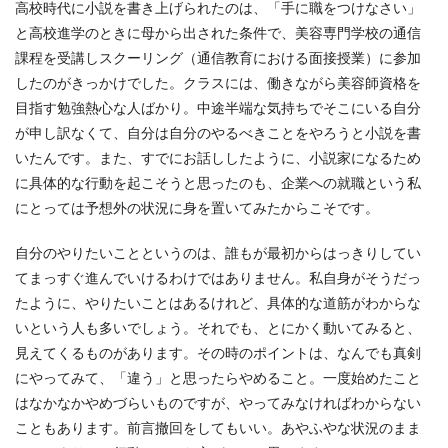
高校時代に小説を書き上げられたのは、「手に職をつけなさい」
と高校進学のときに母から出された条件で、美容専門学校の通信
課程を受講しスクーリング（通信教育における面接授業）に参加
したのがきっかけでした。クラスには、働きながら美容師資格を
目指す勉強熱心な人ばかり。中途半端な気持ちでそこにいる自分
が申し訳なくて、自分は自分のやるべきことをやろうと小説を書
いたんです。また、すでにお話ししたように、小説家になるため
に具体的な行動を起こそうと思ったのも、企業への就職という私
にとっては予想外の状況に身を置いてみたからこそです。
自分のやりたいことというのは、誰もが最初からはっきりしてい
てまっすぐ進んでいけるわけではありません。私自身がそうだっ
たように、やりたいことはあるけれど、具体的な道筋がわからな
いという人も多いでしょう。それでも、とにかく動いてみると、
見えてくるものがあります。その時のポイントは、なんでも真剣
にやってみて、「違う」と思ったらやめること。一度始めたこと
はなかなかやめづらいものですが、やってみなければわからない
こともあります。前言撤回をしてもいい。あやふやな状況のまま