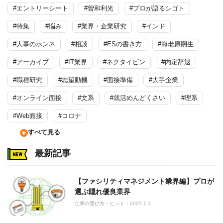
#エントリーシート
#曽和利光
#プロが語るシゴト
#特集
#悩み
#業界・企業研究
#インド
#人事のホンネ
#相談
#ESの書き方
#海老原嗣生
#アーカイブ
#IT業界
#ネクタイピン
#内定辞退
#職種研究
#志望動機
#面接準備
#大手企業
#オンライン面接
#文系
#就活めんどくさい
#理系
#Web面接
#コロナ
すべて見る
最新記事
【ファシリティマネジメント業界編】プロが
選ぶ隠れ優良業界
仕事の選び方・ヒント
2025.7.1