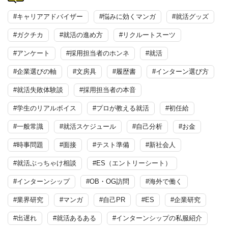
#キャリアアドバイザー
#悩みに効くマンガ
#就活グッズ
#ガクチカ
#就活の進め方
#リクルートスーツ
#アンケート
#採用担当者のホンネ
#就活
#企業選びの軸
#文房具
#履歴書
#インターン選び方
#就活失敗体験談
#採用担当者の本音
#学生のリアルボイス
#プロが教える就活
#初任給
#一般常識
#就活スケジュール
#自己分析
#お金
#時事問題
#面接
#テスト準備
#新社会人
#就活ぶっちゃけ相談
#ES（エントリーシート）
#インターンシップ
#OB・OG訪問
#海外で働く
#業界研究
#マンガ
#自己PR
#ES
#企業研究
#出遅れ
#就活あるある
#インターンシップの私服紹介