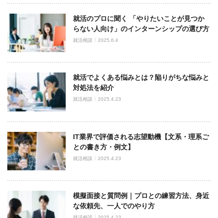
就活のプロに聞く 「やりたいことが見つか
らない人向け」のインターンシップの選び方
就活相談
2025.6.4
就活でよくある悩みとは？陥りがちな悩みと
対処法を紹介
就活相談
2025.4.23
IT業界で評価される志望動機【文系・理系ご
との書き方・例文】
就活相談
2025.4.23
模擬面接と質問例｜プロとの練習方法、身近
な依頼先、一人でのやり方
就活相談
2025.4.23