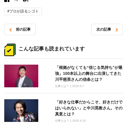
#プロが語るシゴト
前の記事
次の記事
投
稿
こんな記事も読まれています
ナ
ビ
「根拠がなくても“信じる気持ち”が最
ゲ
強」100本以上の舞台に出演してきた
ー
川平慈英さんの信条とは？
シ
仕事とは？
2020.5.7
ョ
ン
「好きな仕事だからこそ、好きだけで
はいられない」と中川晃教さん。その
真意とは？
仕事とは？
2020.4.10