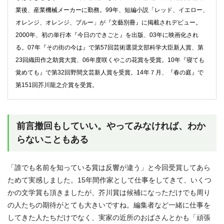
業後、産業機械メーカーに勤務。99年、短編小説「レッド、イエロー、
オレンジ、オレンジ、ブルー」が『文藝別冊』に掲載されデビュー。
2000年、初の単行本『今日のできごと』を出版、03年に映画化され
る。07年『その街の今は』で第57回芸術選奨文部科学大臣新人賞、第
23回織田作之助賞大賞、06年度咲くやこの花賞を受賞。10年『寝ても
覚めても』で第32回野間文芸新人賞を受賞。14年７月、『春の庭』で
第151回芥川龍之介賞を受賞。
前言撤回もしていい。やってみなければ、わか
らないこともある
「誰でも名前を知っている賞は反響が違う」と今回受賞してあら
ためて実感しました。15年間作家として仕事をしてきて、いくつ
かの文学賞も頂きましたが、芥川賞は候補になっただけでも周り
の人たちの期待がとても大きいですね。編集者など一緒に仕事を
してきた人たちだけでなく、実家の近所のおばさんとかも「頑張