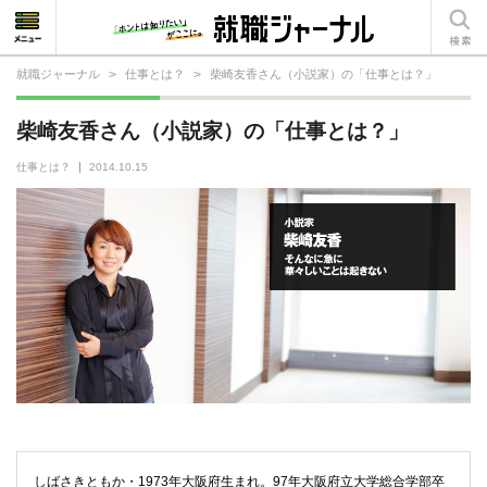
就職ジャーナル
>
仕事とは？
>
柴崎友香さん（小説家）の「仕事とは？」
就活相談
柴崎友香さん（小説家）の「仕事とは？」
就活ノウハウ
仕事とは？
2014.10.15
仕事の選び方・ヒント
仕事とは？
就活コラム
しばさきともか・1973年大阪府生まれ。97年大阪府立大学総合学部卒