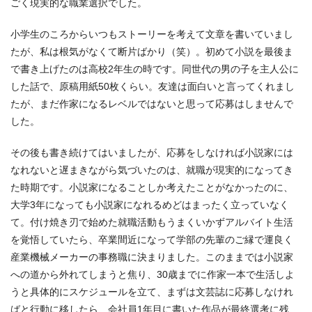
ごく現実的な職業選択でした。
小学生のころからいつもストーリーを考えて文章を書いていまし
たが、私は根気がなくて断片ばかり（笑）。初めて小説を最後ま
で書き上げたのは高校2年生の時です。同世代の男の子を主人公に
した話で、原稿用紙50枚くらい。友達は面白いと言ってくれまし
たが、まだ作家になるレベルではないと思って応募はしませんで
した。
その後も書き続けてはいましたが、応募をしなければ小説家には
なれないと遅まきながら気づいたのは、就職が現実的になってき
た時期です。小説家になることしか考えたことがなかったのに、
大学3年になっても小説家になれるめどはまったく立っていなく
て。付け焼き刃で始めた就職活動もうまくいかずアルバイト生活
を覚悟していたら、卒業間近になって学部の先輩のご縁で運良く
産業機械メーカーの事務職に決まりました。このままでは小説家
への道から外れてしまうと焦り、30歳までに作家一本で生活しよ
うと具体的にスケジュールを立て、まずは文芸誌に応募しなけれ
ばと行動に移したら、会社員1年目に書いた作品が最終選考に残