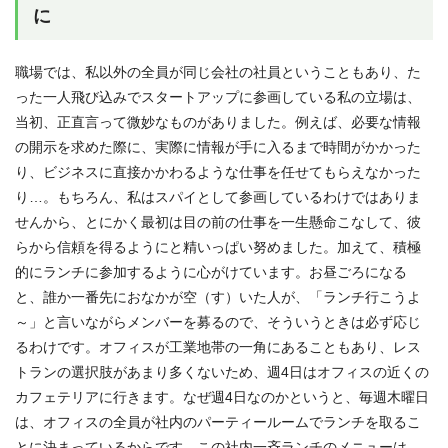
に
職場では、私以外の全員が同じ会社の社員ということもあり、た
った一人飛び込みでスタートアップに参画している私の立場は、
当初、正直言って微妙なものがありました。例えば、必要な情報
の開示を求めた際に、実際に情報が手に入るまで時間がかかった
り、ビジネスに直接かかわるような仕事を任せてもらえなかった
り…。もちろん、私はスパイとして参画しているわけではありま
せんから、とにかく最初は目の前の仕事を一生懸命こなして、彼
らから信頼を得るようにと精いっぱい努めました。加えて、積極
的にランチに参加するように心がけています。お昼ごろになる
と、誰か一番先におなかが空（す）いた人が、「ランチ行こうよ
～」と言いながらメンバーを募るので、そういうときは必ず応じ
るわけです。オフィスが工業地帯の一角にあることもあり、レス
トランの選択肢があまり多くないため、週4日はオフィスの近くの
カフェテリアに行きます。なぜ週4日なのかというと、毎週木曜日
は、オフィスの全員が社内のパーティールームでランチを取るこ
とに決まっているからです。この社内一斉ランチのメニューは、