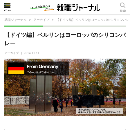
就職ジャーナル
>
アーカイブ
>
【ドイツ編】ベルリンはヨーロッパのシリコンバレ
就活相談
【ドイツ編】ベルリンはヨーロッパのシリコンバ
就活ノウハウ
レー
仕事の選び方・ヒント
アーカイブ
2014.11.11
仕事とは？
就活コラム