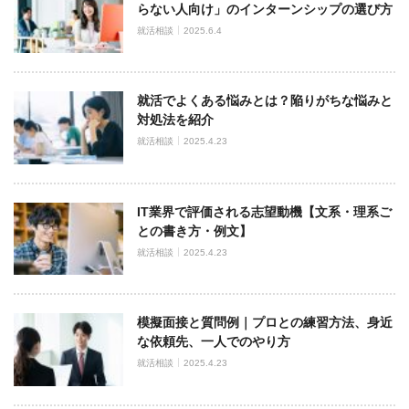
らない人向け」のインターンシップの選び方
就活相談
2025.6.4
就活でよくある悩みとは？陥りがちな悩みと
対処法を紹介
就活相談
2025.4.23
IT業界で評価される志望動機【文系・理系ご
との書き方・例文】
就活相談
2025.4.23
模擬面接と質問例｜プロとの練習方法、身近
な依頼先、一人でのやり方
就活相談
2025.4.23