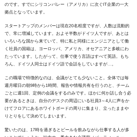
のです。すでにシリコンバレー（アメリカ）に次ぐIT企業の一大
拠点となっています。
スタートアップのメンバーは現在20名程度ですが、人数は流動的
で、常に増減しています。およそ半数がドイツ人ですが、あとは
いろいろな国から来ていて、特に私と同様にエンジニアとして働
く社員の国籍は、ヨーロッパ、アメリカ、オセアニアと多岐にわ
たっています。したがって、仕事で使う言語はすべて英語。もち
ろん、ドイツ人同士はドイツ語で会話をしていますが…。
この職場で特徴的なのは、会議がとても少ないこと。全体では毎
週月曜日の朝9時から1時間、報告や情報共有を行うのと、チーム
ごとに週1回、定例の会議をするのみです。ほかに何か話し合う必
要があるときは、自分のデスクの周辺にいる社員3～4人に声をか
けてフロアにあるホワイトボードの周りに集まり、立ったままや
りとりをして決めてしまいます。
驚いたのは、17時を過ぎるとビールを飲みながら仕事する人が多