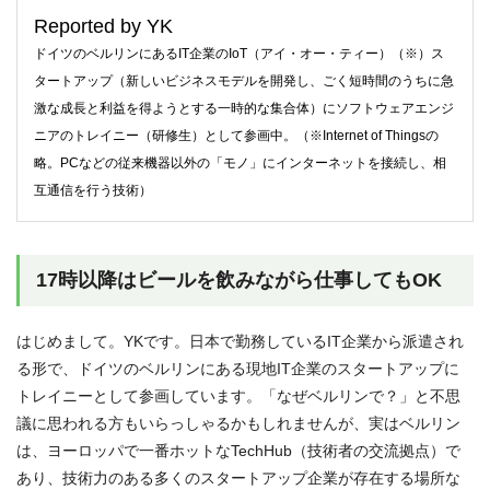
Reported by YK
ドイツのベルリンにあるIT企業のIoT（アイ・オー・ティー）（※）ス
タートアップ（新しいビジネスモデルを開発し、ごく短時間のうちに急
激な成長と利益を得ようとする一時的な集合体）にソフトウェアエンジ
ニアのトレイニー（研修生）として参画中。（※Internet of Thingsの
略。PCなどの従来機器以外の「モノ」にインターネットを接続し、相
互通信を行う技術）
17時以降はビールを飲みながら仕事してもOK
はじめまして。YKです。日本で勤務しているIT企業から派遣され
る形で、ドイツのベルリンにある現地IT企業のスタートアップに
トレイニーとして参画しています。「なぜベルリンで？」と不思
議に思われる方もいらっしゃるかもしれませんが、実はベルリン
は、ヨーロッパで一番ホットなTechHub（技術者の交流拠点）で
あり、技術力のある多くのスタートアップ企業が存在する場所な