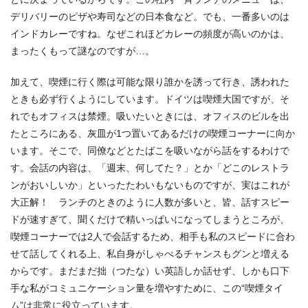
デリバリーのピザや寿司などの日本食など。でも、一番多いのは
インドカレーですね。なぜこれほどカレーの頻度が高いのかは、
まったくもって謎なのですが…。
加えて、喫煙に行く際は可能な限り誰かを誘って行き、誘われた
ときも必ず行くようにしています。ドイツは喫煙大国ですが、そ
れでもオフィスは禁煙。吸いたいときには、オフィスのビルを出
たところにある、灰皿が1つ置いてあるだけの喫煙コーナーに向か
います。そこで、同僚などとたばこを吸いながら話をするわけで
す。会話の内容は、「週末、何してた？」とか「どこのレストラ
ンがおいしいか」といったたわいもないものですが、実はこれが
大正解！ ランチのときのように人数が多いと、皆、話すスピー
ドが速すぎて、聞くだけで精いっぱいになってしまうところが、
喫煙コーナーでは2人で会話するため、相手も私のスピードに合わ
せて話してくれる上、私自身がしゃべるチャンスもグンと増える
からです。まだまだ拙（つたな）い英語しか話せず、しかも口下
手な私がコミュニケーション量を増やすために、この“喫煙タイ
ム”は非常に役立っています。