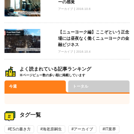
ーの感覚
アーカイブ
2016.10.6
【ニューヨーク編】ここぞという正念
場には昼夜なく働くニューヨークの金
融ビジネス
アーカイブ
2016.10.4
よく読まれている記事ランキング
※ページビュー数の多い順に掲載しています
今週
トータル
タグ一覧
#ESの書き方
#海老原嗣生
#アーカイブ
#IT業界