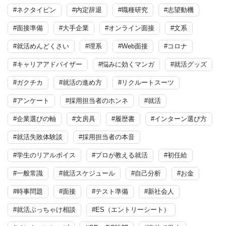
#ネクタイピン
#内定辞退
#職種研究
#志望動機
#面接準備
#大手企業
#オンライン面接
#文系
#就活めんどくさい
#理系
#Web面接
#コロナ
#キャリアアドバイザー
#悩みに効くマンガ
#就活グッズ
#ガクチカ
#就活の進め方
#リクルートスーツ
#アンケート
#採用担当者のホンネ
#就活
#企業選びの軸
#文房具
#履歴書
#インターン選び方
#就活失敗体験談
#採用担当者の本音
#学生のリアルボイス
#プロが教える就活
#初任給
#一般常識
#就活スケジュール
#自己分析
#お金
#時事問題
#面接
#テスト準備
#新社会人
#就活ぶっちゃけ相談
#ES（エントリーシート）