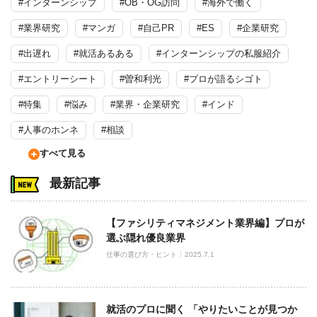
#インターンシップ
#OB・OG訪問
#海外で働く
#業界研究
#マンガ
#自己PR
#ES
#企業研究
#出遅れ
#就活あるある
#インターンシップの私服紹介
#エントリーシート
#曽和利光
#プロが語るシゴト
#特集
#悩み
#業界・企業研究
#インド
#人事のホンネ
#相談
すべて見る
最新記事
【ファシリティマネジメント業界編】プロが
選ぶ隠れ優良業界
仕事の選び方・ヒント
2025.7.1
就活のプロに聞く 「やりたいことが見つか