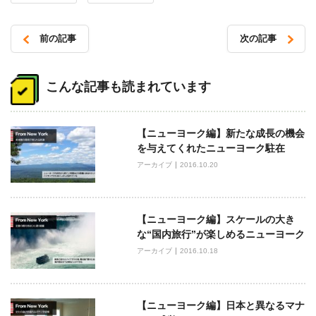
前の記事
次の記事
投
稿
こんな記事も読まれています
ナ
ビ
【ニューヨーク編】新たな成長の機会
ゲ
を与えてくれたニューヨーク駐在
ー
アーカイブ
2016.10.20
シ
ョ
ン
【ニューヨーク編】スケールの大き
な“国内旅行”が楽しめるニューヨーク
アーカイブ
2016.10.18
【ニューヨーク編】日本と異なるマナ