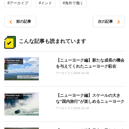
#アーカイブ
#インド
#海外で働く
前の記事
次の記事
投
稿
こんな記事も読まれています
ナ
ビ
【ニューヨーク編】新たな成長の機会
ゲ
を与えてくれたニューヨーク駐在
ー
アーカイブ
2016.10.20
シ
ョ
ン
【ニューヨーク編】スケールの大き
な“国内旅行”が楽しめるニューヨーク
アーカイブ
2016.10.18