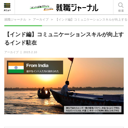
就職ジャーナル
>
アーカイブ
>
【インド編】コミュニケーションスキルが向上する
就活相談
【インド編】コミュニケーションスキルが向上す
就活ノウハウ
るインド駐在
仕事の選び方・ヒント
アーカイブ
2015.2.10
仕事とは？
就活コラム