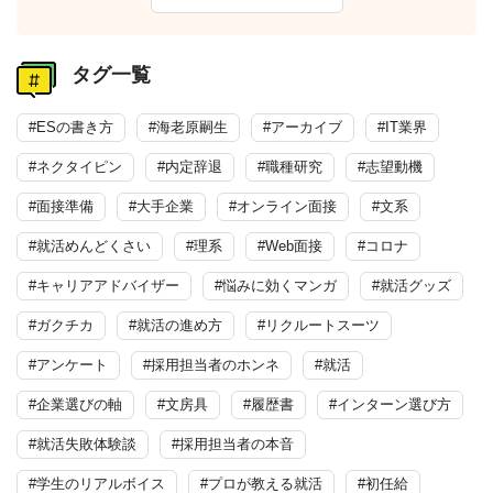
タグ一覧
#ESの書き方
#海老原嗣生
#アーカイブ
#IT業界
#ネクタイピン
#内定辞退
#職種研究
#志望動機
#面接準備
#大手企業
#オンライン面接
#文系
#就活めんどくさい
#理系
#Web面接
#コロナ
#キャリアアドバイザー
#悩みに効くマンガ
#就活グッズ
#ガクチカ
#就活の進め方
#リクルートスーツ
#アンケート
#採用担当者のホンネ
#就活
#企業選びの軸
#文房具
#履歴書
#インターン選び方
#就活失敗体験談
#採用担当者の本音
#学生のリアルボイス
#プロが教える就活
#初任給