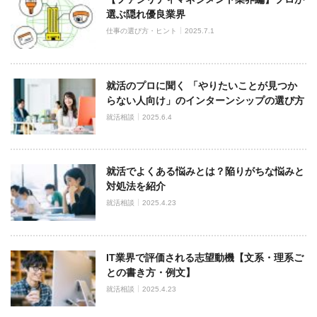
選ぶ隠れ優良業界
仕事の選び方・ヒント
2025.7.1
就活のプロに聞く 「やりたいことが見つか
らない人向け」のインターンシップの選び方
就活相談
2025.6.4
就活でよくある悩みとは？陥りがちな悩みと
対処法を紹介
就活相談
2025.4.23
IT業界で評価される志望動機【文系・理系ご
との書き方・例文】
就活相談
2025.4.23