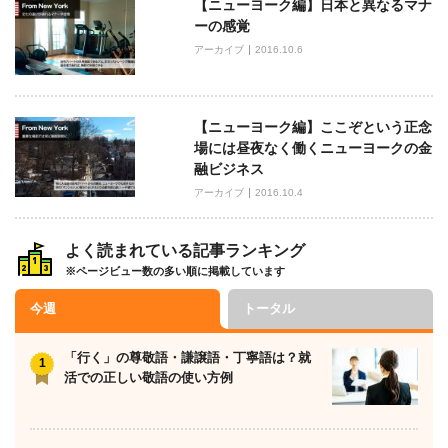
【ニューヨーク編】日本と異なるマナ
ーの感覚
アーカイブ
2016.10.6
【ニューヨーク編】ここぞという正念
場には昼夜なく働くニューヨークの金
融ビジネス
アーカイブ
2016.10.4
よく読まれている記事ランキング
※ページビュー数の多い順に掲載しています
今週
トータル
「行く」の尊敬語・謙譲語・丁寧語は？就
活での正しい敬語の使い方例