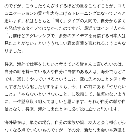
のですが、こうしたうんざりするほどの量をこなすことが、コミ
ュニケーションの質と能力を上げるトレーニングになっていると
思います。私はもともと「聞く」タイプの人間で、自分から多く
を発信するタイプではなかったのですが、最近ではインド人から
「お前ほどアグレッシブで、多数のアイデアを発信する日本人は
見たことがない」といううれしい褒め言葉を言われるようにもな
りました。
将来、海外で仕事をしたいと考えている皆さんに言いたいのは、
自分の軸を持っている人や自分に自信のある人は、海外でもどこ
でも、楽しくやっていけるということ。変に先々のことを深く考
えすぎたり心配したりするよりも、今、目の前にある「やりたい
こと」「やらないといけないこと」に没頭して、後悔のないよう
に、一生懸命取り組んでほしいと思います。それが自分の軸や自
信となり、将来、海外に出たときに必ず役に立つと思います。
海外駐在は、単身の場合、自分の家族や親、友人と会う機会が少
なくなる点でつらいものですが、その分、新たな出会いや刺激も