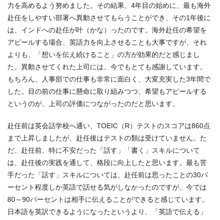
力を高めるよう努めました。その結果、4年目の始めに、最も海外
赴任をしやすい部署へ異動させてもらうことができ、その1年後に
は、インドへの赴任が叶（かな）ったのです。海外赴任の希望を
アピールする場合、英語力を向上させることも大事ですが、それ
よりも、「想いを伝え続けること」の方が効果的だと感じまし
た。異動させてくれた上司には、今でもとても感謝しています。
もちろん、人事部での仕事も非常に面白く、大変充実した3年間で
した。目の前の仕事に懸命に取り組みつつ、希望もアピールする
というのが、上司の評価につながったのだと思います。
赴任前は英会話学校へ通い、TOEIC（R）テストのスコアは860点
まで上昇しましたが、赴任後はテストの類は受けていません。た
だ、赴任前、特に不安だった「話す」「書く」スキルについて
は、赴任後の実践を通して、格段に向上したと思います。最も苦
手だった「話す」スキルについては、赴任前は思ったことの30パ
ーセント程度しか英語で話せる気がしなかったのですが、今では
80～90パーセントは相手に伝えることができると感じています。
日本語を英訳できるようになったというより、「英語で伝える」