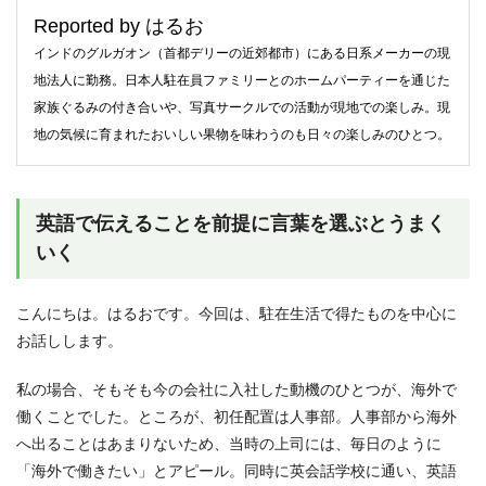
Reported by はるお
インドのグルガオン（首都デリーの近郊都市）にある日系メーカーの現
地法人に勤務。日本人駐在員ファミリーとのホームパーティーを通じた
家族ぐるみの付き合いや、写真サークルでの活動が現地での楽しみ。現
地の気候に育まれたおいしい果物を味わうのも日々の楽しみのひとつ。
英語で伝えることを前提に言葉を選ぶとうまく
いく
こんにちは。はるおです。今回は、駐在生活で得たものを中心に
お話しします。
私の場合、そもそも今の会社に入社した動機のひとつが、海外で
働くことでした。ところが、初任配置は人事部。人事部から海外
へ出ることはあまりないため、当時の上司には、毎日のように
「海外で働きたい」とアピール。同時に英会話学校に通い、英語