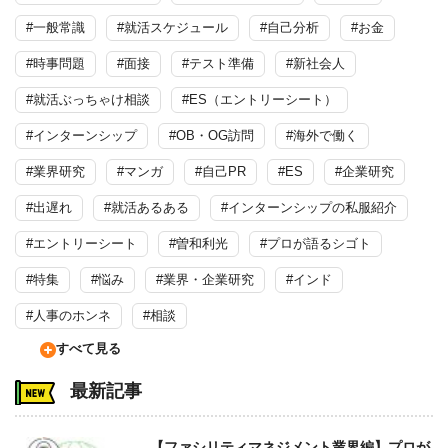
#一般常識
#就活スケジュール
#自己分析
#お金
#時事問題
#面接
#テスト準備
#新社会人
#就活ぶっちゃけ相談
#ES（エントリーシート）
#インターンシップ
#OB・OG訪問
#海外で働く
#業界研究
#マンガ
#自己PR
#ES
#企業研究
#出遅れ
#就活あるある
#インターンシップの私服紹介
#エントリーシート
#曽和利光
#プロが語るシゴト
#特集
#悩み
#業界・企業研究
#インド
#人事のホンネ
#相談
すべて見る
最新記事
【ファシリティマネジメント業界編】プロが