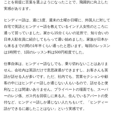
ことを前提に言葉を選ぶようになったことで、飛躍的に向上した
実感があります。
ヒンディー語は、週に1度、週末の土曜か日曜に、外国人に対して
自宅で英語とヒンディー語を教えているインド人女性のところに
通って習っていました。家から15分くらいの近所で、知り合いの
日本人駐在員に紹介してもらって通い始めました。家族が日本か
ら来るまでの間の1年半くらい通ったと思います。毎回のレッスン
は1時間で、1回のレッスン料は500円程度でした。
仕事自体は、ヒンディー語なしでも、乗り切れないことはありま
せん。会社内は英語だけで意思疎通ができますし、お客さんも英
語が話せる人が多いです。ただ、社内でも、営業セクションや顧
客の中にはヒンディー語しか通じない人もいるので、話せると便
利なことは間違いありません。プライベートの場面でも、スーパ
ーのレジ係、ガス代を回収しに来る人、住んでいるアパートの受
付など、ヒンディー語しか通じない人たちもいて、「ヒンディー
語ができるに越したことはない」という実感です。