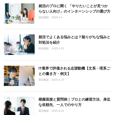
就活のプロに聞く 「やりたいことが見つか
らない人向け」のインターンシップの選び方
就活相談
2025.6.4
就活でよくある悩みとは？陥りがちな悩みと
対処法を紹介
就活相談
2025.4.23
IT業界で評価される志望動機【文系・理系ご
との書き方・例文】
就活相談
2025.4.23
模擬面接と質問例｜プロとの練習方法、身近
な依頼先、一人でのやり方
就活相談
2025.4.23