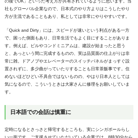
の後でOK」といった考え方が共有されているように思います。当
社もグローバル企業なので、日本式のやり方よりはこうしたやり
方が主流であることもあり、私としては非常にやりやすいです。
「Quick and Dirty」には、スピードが速いという利点がある一方
で、困った側面もあり、日常生活でもよく目にすることがありま
す。例えば、ビルやコンドミニアムは、建設が始まったと思う
と、あっという間に完成するものの、実は品質面の仕上がりは非
常に雑。ドアノブやエレベーターのスイッチパネルがまっすぐ設
置されずに、多少曲がっていたりすることも日常茶飯事です。住
めないほどひどい不具合ではないものの、やはり日本人としては
気になるので、こういうときは大家さんに修理をお願いしていま
す。
日本語での会話は慎重に
定時になるとさっさと帰宅するところも、実にシンガポールらし
い一面です。ご支援させていただいている企業では、8時30分から