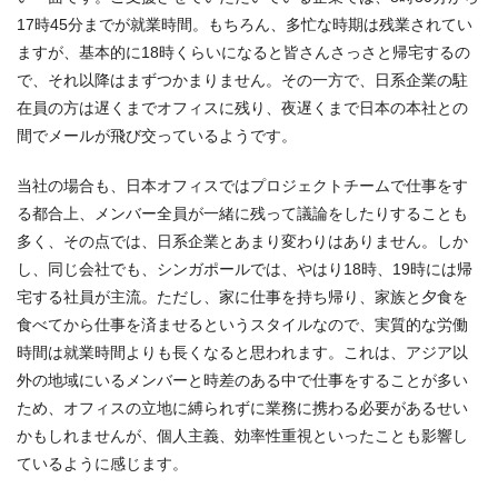
17時45分までが就業時間。もちろん、多忙な時期は残業されてい
ますが、基本的に18時くらいになると皆さんさっさと帰宅するの
で、それ以降はまずつかまりません。その一方で、日系企業の駐
在員の方は遅くまでオフィスに残り、夜遅くまで日本の本社との
間でメールが飛び交っているようです。
当社の場合も、日本オフィスではプロジェクトチームで仕事をす
る都合上、メンバー全員が一緒に残って議論をしたりすることも
多く、その点では、日系企業とあまり変わりはありません。しか
し、同じ会社でも、シンガポールでは、やはり18時、19時には帰
宅する社員が主流。ただし、家に仕事を持ち帰り、家族と夕食を
食べてから仕事を済ませるというスタイルなので、実質的な労働
時間は就業時間よりも長くなると思われます。これは、アジア以
外の地域にいるメンバーと時差のある中で仕事をすることが多い
ため、オフィスの立地に縛られずに業務に携わる必要があるせい
かもしれませんが、個人主義、効率性重視といったことも影響し
ているように感じます。