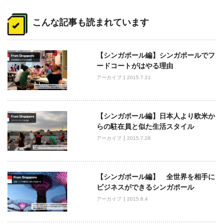
投
稿
こんな記事も読まれています
ナ
ビ
【シンガポール編】シンガポールでフ
ゲ
ードコートがはやる理由
ー
アーカイブ
2015.7.21
シ
ョ
ン
【シンガポール編】日本人より欧米か
らの駐在員と似た生活スタイル
アーカイブ
2015.7.28
【シンガポール編】 全世界を相手に
ビジネスができるシンガポール
アーカイブ
2015.8.4