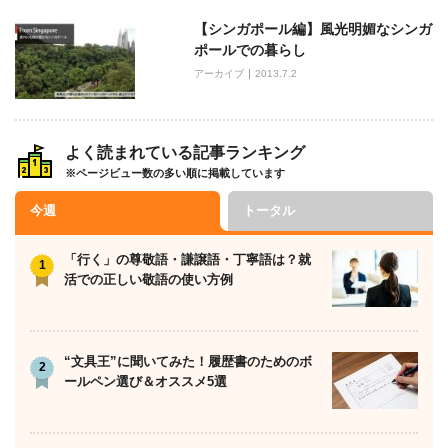
【シンガポール編】風光明媚なシンガ
ポールでの暮らし
アーカイブ
2013.7.2
よく読まれている記事ランキング
※ページビュー数の多い順に掲載しています
今週
トータル
「行く」の尊敬語・謙譲語・丁寧語は？就
活での正しい敬語の使い方例
“文具王”に聞いてみた！履歴書のためのボ
ールペン選び＆オススメ5選