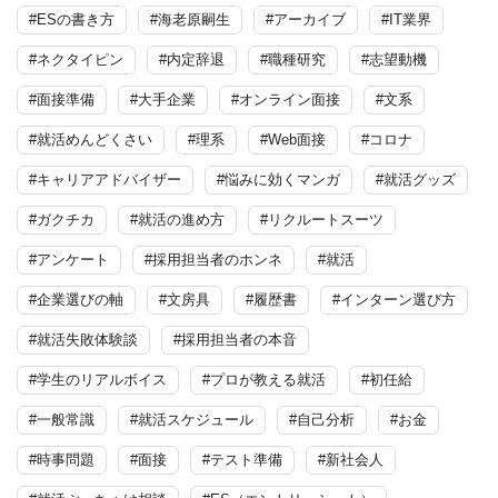
#ESの書き方
#海老原嗣生
#アーカイブ
#IT業界
#ネクタイピン
#内定辞退
#職種研究
#志望動機
#面接準備
#大手企業
#オンライン面接
#文系
#就活めんどくさい
#理系
#Web面接
#コロナ
#キャリアアドバイザー
#悩みに効くマンガ
#就活グッズ
#ガクチカ
#就活の進め方
#リクルートスーツ
#アンケート
#採用担当者のホンネ
#就活
#企業選びの軸
#文房具
#履歴書
#インターン選び方
#就活失敗体験談
#採用担当者の本音
#学生のリアルボイス
#プロが教える就活
#初任給
#一般常識
#就活スケジュール
#自己分析
#お金
#時事問題
#面接
#テスト準備
#新社会人