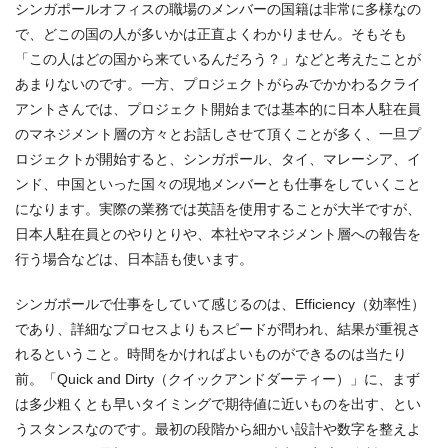
シンガポールオフィスの職場のメンバーの国籍は非常に多様なの
で、どこの国の人が多いかは正直よくわかりません。そもそも
「この人はどの国から来ているんだろう？」などと考えたことが
あまりないのです。一方、プロジェクトがらみでかかわるクライ
アントさんでは、プロジェクト開始までは基本的に日本人駐在員
のマネジメント層の方々とお話しさせて頂くことが多く、一旦プ
ロジェクトが開始すると、シンガポール、タイ、マレーシア、イ
ンド、中国といった国々の現地メンバーとも仕事をしていくこと
になります。実際の業務では英語を使用することが大半ですが、
日本人駐在員とのやりとりや、本社やマネジメント層への報告を
行う場合などは、日本語も使います。
シンガポールで仕事をしていて感じるのは、Efficiency（効率性）
であり、詳細なプロセスよりもスピードが問われ、結果が重視さ
れるということ。時間をかければよいものができるのは当たり
前。「Quick and Dirty（クイックアンドダーティー）」に、まず
は多少粗くとも早いタイミングで期待値に近いものを出す、とい
うスタンスなのです。最初の段階から細かい設計や数字を整えよ