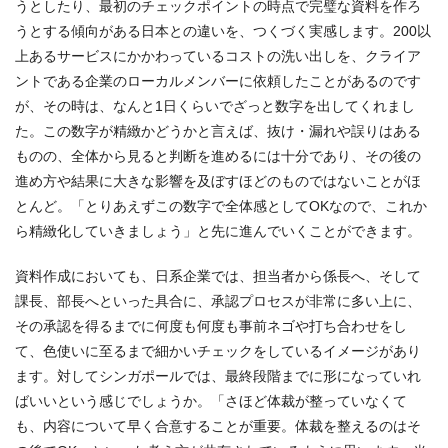
うとしたり、最初のチェックポイントの時点で完璧な資料を作ろ
うとする傾向がある日本との違いを、つくづく実感します。200以
上あるサービスにかかわっているコストの洗い出しを、クライア
ントである企業のローカルメンバーに依頼したことがあるのです
が、その時は、なんと1日くらいでざっと数字を出してくれまし
た。この数字が精緻かどうかと言えば、抜け・漏れや誤りはある
ものの、全体から見ると判断を進めるには十分であり、その後の
進め方や結果に大きな影響を及ぼすほどのものではないことがほ
とんど。「とりあえずこの数字で全体感としてOKなので、これか
ら精緻化していきましょう」と先に進んでいくことができます。
資料作成においても、日系企業では、担当者から係長へ、そして
課長、部長へといった具合に、承認プロセスが非常に多い上に、
その承認を得るまでに何度も何度も事前ネゴや打ち合わせをし
て、色使いに至るまで細かいチェックをしているイメージがあり
ます。対してシンガポールでは、最終段階までに形になっていれ
ばいいという感じでしょうか。「さほど体裁が整っていなくて
も、内容について早く合意することが重要。体裁を整えるのはそ