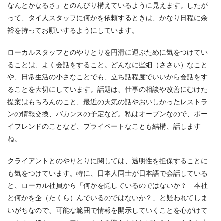
なんとかなるさ」とのんびり構えているように見えます。したが
って、タイ人スタッフに何かを依頼するときは、かなり日程に余
裕を持ってお願いするようにしています。
ローカルスタッフとのやりとりを円滑に運ぶために気をつけてい
ることは、よく会話をすること。どんなに些細（ささい）なこと
や、日常生活の小さなことでも、立ち話程度でいいから会話をす
ることを大切にしています。話題は、仕事の相談や改善にむけた
提案はもちろんのこと、最近の天気の話やおいしかったレストラ
ンの情報交換、バカンスの予定など。私はオープンなので、ボー
イフレンドのことなど、プライベートなことも結構、話します
ね。
クライアントとのやりとりに関しては、透明性を担保することに
も気をつけています。特に、日本人同士が日本語で会話している
と、ローカル社員から「何かを隠しているのではないか？ 本社
と何かを企（たくら）んでいるのではないか？」と疑われてしま
いがちなので、可能な範囲で情報を開示していくことを心がけて