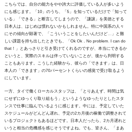
こちらでは、自分の能力をやや誇大に評価している人が多いよう
にも感じます。「10」のうち、「5」を知っているだけで「知って
いる」「できる」と断言してしまうので、「謙譲」を美徳とする
日本人は、はじめは慣れないかもしれません。特に中国系の人々
にその傾向が顕著で、「こういうことをしたいんだけど…」と難
しい課題を持ち出したときでも、「Ok Ok．No problem. I can do
that！」とあっさりと引き受けてくれるのですが、本当にできるか
というと、実際のスキルは伴っていないことが、後から判明する
こともあります。こうした経験から、彼らの「できます」は、日
本人の「できます」の70パーセントくらいの感覚で受け取るよう
にしています。
一方、タイで働くローカルスタッフは、「とりあえず、時間は気
にせずにゆっくり取り組もう」というようなゆったりとしたスタ
ンスで仕事に臨んでいるように感じます。中には、予定していた
スケジュールがどんどん遅れ、予定の2カ月後の稼働で調整されて
いるプロジェクトもあるほどです。日本人だったら、2カ月遅れと
いうと相当の危機感を感じそうですよね。でも、皆さん、「まあ