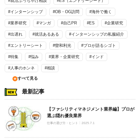
#就活ぶっちゃけ相談
#ES（エントリーシート）
#インターンシップ
#OB・OG訪問
#海外で働く
#業界研究
#マンガ
#自己PR
#ES
#企業研究
#出遅れ
#就活あるある
#インターンシップの私服紹介
#エントリーシート
#曽和利光
#プロが語るシゴト
#特集
#悩み
#業界・企業研究
#インド
#人事のホンネ
#相談
すべて見る
最新記事
【ファシリティマネジメント業界編】プロが
選ぶ隠れ優良業界
仕事の選び方・ヒント
2025.7.1