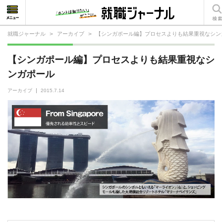
就職ジャーナル
>
アーカイブ
>
【シンガポール編】プロセスよりも結果重視なシン
就活相談
【シンガポール編】プロセスよりも結果重視なシ
就活ノウハウ
ンガポール
仕事の選び方・ヒント
アーカイブ
2015.7.14
仕事とは？
就活コラム