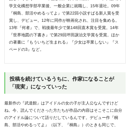
学文化構想学部卒業後、一般企業に就職し、15年退社。09年
『桐島、部活やめるってよ』で第22回小説すばる新人賞を受
賞し、デビュー。12年に同作が映画化され、注目を集める。
13年『何者』で、戦後最年少で第148回直木賞を受賞。14年
『世界地図の下書き』で第29回坪田譲治文学賞を受賞。ほか
の著書に『もういちど生まれる』『少女は卒業しない』『ス
ペードの3』など。
投稿を続けているうちに、作家になることが
「現実」になっていった
最新作の『武道館』はアイドルの女の子が主人公なんですけど
ね。今、読んでくださった方たちが作品の内容はそこそこに自分
のアイドル論について語りだしているんです。デビュー作『桐
島、部活やめるってよ』（以下、『桐島』）のときも同じで、