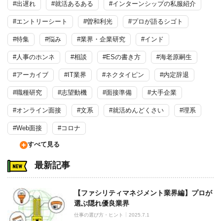
#出遅れ
#就活あるある
#インターンシップの私服紹介
#エントリーシート
#曽和利光
#プロが語るシゴト
#特集
#悩み
#業界・企業研究
#インド
#人事のホンネ
#相談
#ESの書き方
#海老原嗣生
#アーカイブ
#IT業界
#ネクタイピン
#内定辞退
#職種研究
#志望動機
#面接準備
#大手企業
#オンライン面接
#文系
#就活めんどくさい
#理系
#Web面接
#コロナ
すべて見る
最新記事
【ファシリティマネジメント業界編】プロが
選ぶ隠れ優良業界
仕事の選び方・ヒント
2025.7.1