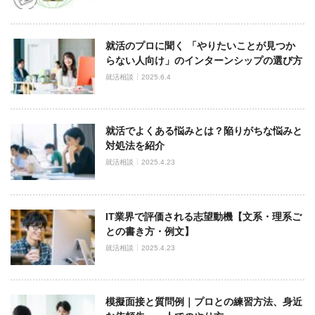
就活のプロに聞く 「やりたいことが見つか
らない人向け」のインターンシップの選び方
就活相談
2025.6.4
就活でよくある悩みとは？陥りがちな悩みと
対処法を紹介
就活相談
2025.4.23
IT業界で評価される志望動機【文系・理系ご
との書き方・例文】
就活相談
2025.4.23
模擬面接と質問例｜プロとの練習方法、身近