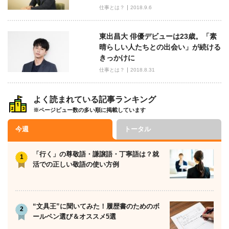
仕事とは？
2018.9.6
東出昌大 俳優デビューは23歳。「素
晴らしい人たちとの出会い」が続ける
きっかけに
仕事とは？
2018.8.31
よく読まれている記事ランキング
※ページビュー数の多い順に掲載しています
今週
トータル
「行く」の尊敬語・謙譲語・丁寧語は？就
活での正しい敬語の使い方例
“文具王”に聞いてみた！履歴書のためのボ
ールペン選び＆オススメ5選