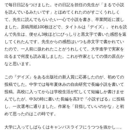
で毎日日記をつけました。その日記を担任の先生が「まるで小説
を読んでいるみたいです」とほめてくれたのがすごくうれしく
て。先生に読んでもらいたい一心で小説を書き、卒業間近に渡し
ました。原稿用紙100枚ほどで、タイトルは『デイズ』。それを読
んで先生は、便せん3枚ほどにびっしりと黒文字で書いた感想を返
してくれたんです。先生からの感想はいつも赤文字で書かれてい
たので、一人前に扱われたことがうれしくて。大学進学で実家を
出るまで何度も読み返しました。これが作家としての僕の原点か
なと思います。
この『デイズ』をある出版社の新人賞に応募したのが、初めての
投稿でした。中学では毎年夏休みの自由研究で長編小説を書いて
投稿。高校に入ってからは学校生活が忙しくて短編しか書けませ
んでしたが、中3の時に書いた長編を高3で『小説すばる』に投稿
し、一次選考に通りました。作家を「目指していいのかな」と初
めて思ったのはこの時です。
大学に入ってしばらくはキャンパスライフにうつつを抜かし…。