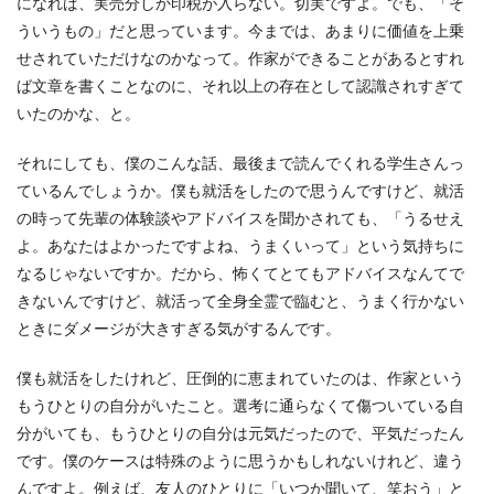
になれば、実売分しか印税が入らない。切実ですよ。でも、「そ
ういうもの」だと思っています。今までは、あまりに価値を上乗
せされていただけなのかなって。作家ができることがあるとすれ
ば文章を書くことなのに、それ以上の存在として認識されすぎて
いたのかな、と。
それにしても、僕のこんな話、最後まで読んでくれる学生さんっ
ているんでしょうか。僕も就活をしたので思うんですけど、就活
の時って先輩の体験談やアドバイスを聞かされても、「うるせえ
よ。あなたはよかったですよね、うまくいって」という気持ちに
なるじゃないですか。だから、怖くてとてもアドバイスなんてで
きないんですけど、就活って全身全霊で臨むと、うまく行かない
ときにダメージが大きすぎる気がするんです。
僕も就活をしたけれど、圧倒的に恵まれていたのは、作家という
もうひとりの自分がいたこと。選考に通らなくて傷ついている自
分がいても、もうひとりの自分は元気だったので、平気だったん
です。僕のケースは特殊のように思うかもしれないけれど、違う
んですよ。例えば、友人のひとりに「いつか聞いて、笑おう」と