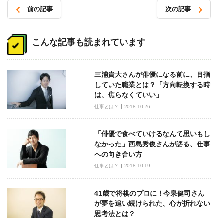
前の記事
次の記事
投
稿
こんな記事も読まれています
ナ
ビ
三浦貴大さんが俳優になる前に、目指
ゲ
していた職業とは？「方向転換する時
ー
は、焦らなくていい」
シ
仕事とは？
2018.10.26
ョ
ン
「俳優で食べていけるなんて思いもし
なかった」西島秀俊さんが語る、仕事
への向き合い方
仕事とは？
2018.10.19
41歳で将棋のプロに！今泉健司さん
が夢を追い続けられた、心が折れない
思考法とは？