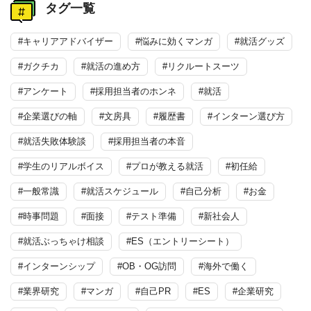
タグ一覧
#キャリアアドバイザー
#悩みに効くマンガ
#就活グッズ
#ガクチカ
#就活の進め方
#リクルートスーツ
#アンケート
#採用担当者のホンネ
#就活
#企業選びの軸
#文房具
#履歴書
#インターン選び方
#就活失敗体験談
#採用担当者の本音
#学生のリアルボイス
#プロが教える就活
#初任給
#一般常識
#就活スケジュール
#自己分析
#お金
#時事問題
#面接
#テスト準備
#新社会人
#就活ぶっちゃけ相談
#ES（エントリーシート）
#インターンシップ
#OB・OG訪問
#海外で働く
#業界研究
#マンガ
#自己PR
#ES
#企業研究