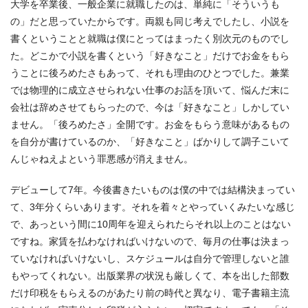
大学を卒業後、一般企業に就職したのは、単純に「そういうも
の」だと思っていたからです。両親も同じ考えでしたし、小説を
書くということと就職は僕にとってはまったく別次元のものでし
た。どこかで小説を書くという「好きなこと」だけでお金をもら
うことに後ろめたさもあって、それも理由のひとつでした。兼業
では物理的に成立させられない仕事のお話を頂いて、悩んだ末に
会社は辞めさせてもらったので、今は「好きなこと」しかしてい
ません。「後ろめたさ」全開です。お金をもらう意味があるもの
を自分が書けているのか、「好きなこと」ばかりして調子こいて
んじゃねえよという罪悪感が消えません。
デビューして7年。今後書きたいものは僕の中では結構決まってい
て、3年分くらいあります。それを着々とやっていくみたいな感じ
で、あっという間に10周年を迎えられたらそれ以上のことはない
ですね。家賃を払わなければいけないので、毎月の仕事は決まっ
ていなければいけないし、スケジュールは自分で管理しないと誰
もやってくれない。出版業界の状況も厳しくて、本を出した部数
だけ印税をもらえるのがあたり前の時代と異なり、電子書籍主流