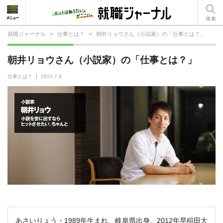
就職ジャーナル
>
仕事とは？
>
朝井リョウさん（小説家）の「仕事とは？」
就活相談
朝井リョウさん（小説家）の「仕事とは？」
就活ノウハウ
仕事とは？
2015.7.8
仕事の選び方・ヒント
仕事とは？
就活コラム
あさいりょう・1989年生まれ、岐阜県出身。2012年早稲田大