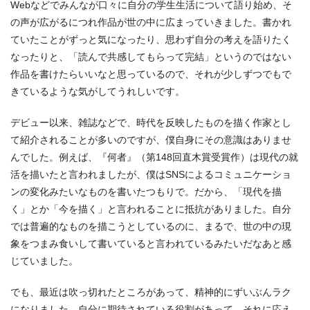
Webなどでみんなが口々に自分の学生生活について語り始め、そ
の声が広がるにつれ作品が世の中に広まっていきました。書かれ
ていたことがずっと気になったり、思わず自分の考えを語りたく
なったりと、「読んで共感してもらって完結」というのではない
作品を書けたらいいなと思っているので、それが少しずつでもで
きているような気がしてうれしいです。
デビュー以来、雑誌などで、時代を反映したものを描く作家とし
て紹介されることが多いのですが、僕自身にその意識はありませ
んでした。例えば、『何者』（第148回直木賞受賞作）は現代の就
活を描いたと言われましたが、僕はSNSによるコミュニケーショ
ンの変化みたいなものを書いたつもりで。だから、「現代を描
く」とか「今を描く」と言われることに抵抗がありました。自分
では普遍的なものを描こうとしているのに、まるで、世の中の現
象をつまみ食いして書いていると言われているみたいだなあと感
じていました。
でも、最近は吹っ切れたところがあって、精神的にずいぶんラク
になりました。自分に期待されている役割があって、それに応え