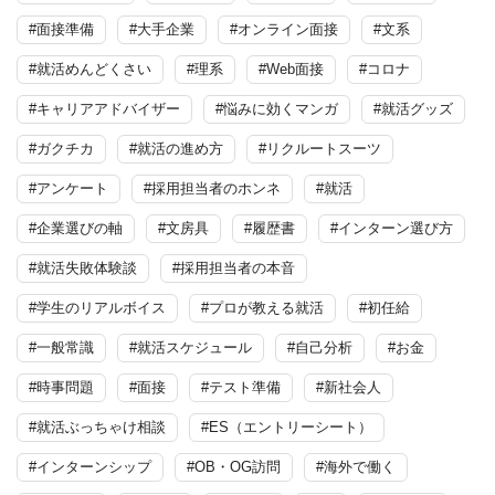
#面接準備
#大手企業
#オンライン面接
#文系
#就活めんどくさい
#理系
#Web面接
#コロナ
#キャリアアドバイザー
#悩みに効くマンガ
#就活グッズ
#ガクチカ
#就活の進め方
#リクルートスーツ
#アンケート
#採用担当者のホンネ
#就活
#企業選びの軸
#文房具
#履歴書
#インターン選び方
#就活失敗体験談
#採用担当者の本音
#学生のリアルボイス
#プロが教える就活
#初任給
#一般常識
#就活スケジュール
#自己分析
#お金
#時事問題
#面接
#テスト準備
#新社会人
#就活ぶっちゃけ相談
#ES（エントリーシート）
#インターンシップ
#OB・OG訪問
#海外で働く