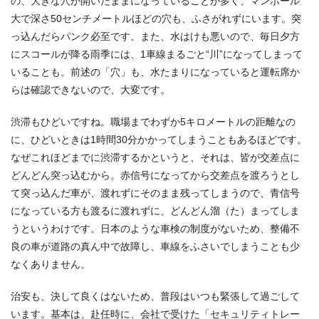
の、大きな穴が開いたままになっていることが多く、マンホール
大で深さ50センチメートルほどの穴も、ふさがれずにいます。突
っ込んだらパンク必至です。また、水はけも悪いので、毎日夕方
にスコールが降る雨季には、1車線まるごと“川”になってしまって
いることも。前述の「穴」も、水たまりになっていると運転席か
らは確認できないので、大変です。
渋滞もひどいですね。職場までわずか5キロメートルの距離なの
に、ひどいときは1時間30分かかってしまうこともあるほどです。
なぜこれほどまでに渋滞するかというと、それは、皆が交差点に
どんどん突っ込むから。赤信号になってから交差点を渡ろうとし
て突っ込んだ車が、渡れずにそのまま残ってしまうので、青信号
になっている方も渡るに渡れずに、どんどん溜（た）まってしま
うというわけです。日本のような車検の制度がないため、整備不
良の車が道路の真ん中で故障し、車線をふさいでしまうことも少
なくありません。
治安も、決して良くはないため、普段はいつも緊張して過ごして
います。基本は、赴任時に、会社で受けた「セキュリティトレー