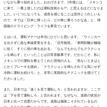
いながら乗り始めました。おかげさまで、1年後には、「メキシコ
に来て、一番上達したのは運転技術かも!?」と思えるほどになりま
した。いくつになっても、成長を感じることは意外とうれしいも
ので、今では「日本に帰ったら、どの車に乗ろうかなあ」と、帰
国後のドライビング・ライフを夢見ています。
とはいえ、運転マナーは本当にひどいと思います。「ウィンカー
を出さずに急な車線変更をする」「信号無視」「車間距離が極端
に短く、すぐに前の車をあおる」「なんでもかんでもクラクショ
ンを鳴らす」といったことは日常茶飯事です。だからこそ、私に
メキシコでの運転を教えてくれた現地の人も、「危ないときはと
にかくブレーキを踏め」「クラクションを鳴らされても気にせず
冷静に運転を続けろ」と、非常に実践的なテクニックを授けてく
ださいました。
また、日本では「遠くを見て運転しろ」と言われますが、ここで
は「下を見て運転しろ」と言われます。なぜなら、道路の状況が
日本と比べて劣悪だからです。道路は舗装こそされているもの