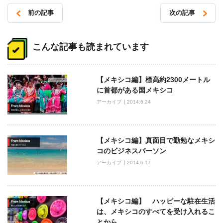
前の記事
次の記事
投
稿
こんな記事も読まれています
ナ
ビ
【メキシコ編】標高約2300メートル
ゲ
に首都がある国メキシコ
ー
アーカイブ
2014.6.24
シ
ョ
ン
【メキシコ編】真面目で勤勉なメキシ
コのビジネスパーソン
アーカイブ
2014.6.17
【メキシコ編】 ハッピーな駐在生活
は、メキシコのすべてを受け入れるこ
とから