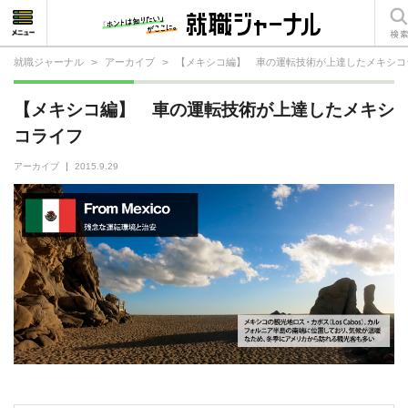
就職ジャーナル
>
アーカイブ
>
【メキシコ編】 車の運転技術が上達したメキシコ
就活相談
【メキシコ編】 車の運転技術が上達したメキシ
就活ノウハウ
コライフ
仕事の選び方・ヒント
アーカイブ
2015.9.29
仕事とは？
就活コラム