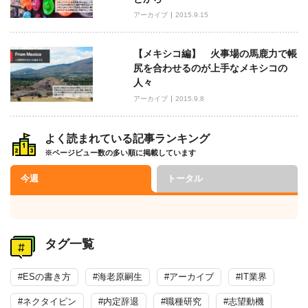
アーカイブ
2015.9.15
【メキシコ編】 火事場の馬鹿力で帳
尻を合わせるのが上手なメキシコの
人々
アーカイブ
2015.9.8
よく読まれている記事ランキング
※ページビュー数の多い順に掲載しています
今週
トータル
タグ一覧
#ESの書き方
#海老原嗣生
#アーカイブ
#IT業界
#ネクタイピン
#内定辞退
#職種研究
#志望動機