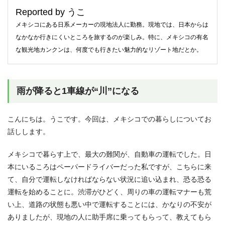
Reported by うこ
メキシコにある日系メーカーの現地法人に勤務。現地では、日本からは
なかなか行きにくいところを旅するのが楽しみ。特に、メキシコの有名
な観光地カンクンは、何度でも行きたい魅力的なリゾート地だとか。
雨が降ると1車線が“川”になる
こんにちは。うこです。今回は、メキシコでの暮らしについてお
話しします。
メキシコで暮らす上で、最大の難関が、自動車の運転でした。日
本にいるころはペーパードライバーだった私ですが、こちらに来
て、自分で運転しなければならない状況に追い込まれ、恐る恐る
運転を始めることに。渋滞がひどく、周りの車の運転マナーも荒
い上、道路の状態も悪い中で運転することには、かなりの不安が
ありましたが、現地の人に助手席に乗ってもらって、教えてもら