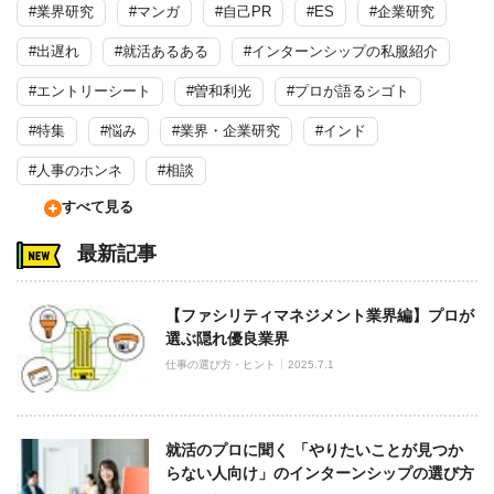
#業界研究
#マンガ
#自己PR
#ES
#企業研究
#出遅れ
#就活あるある
#インターンシップの私服紹介
#エントリーシート
#曽和利光
#プロが語るシゴト
#特集
#悩み
#業界・企業研究
#インド
#人事のホンネ
#相談
すべて見る
最新記事
【ファシリティマネジメント業界編】プロが
選ぶ隠れ優良業界
仕事の選び方・ヒント
2025.7.1
就活のプロに聞く 「やりたいことが見つか
らない人向け」のインターンシップの選び方