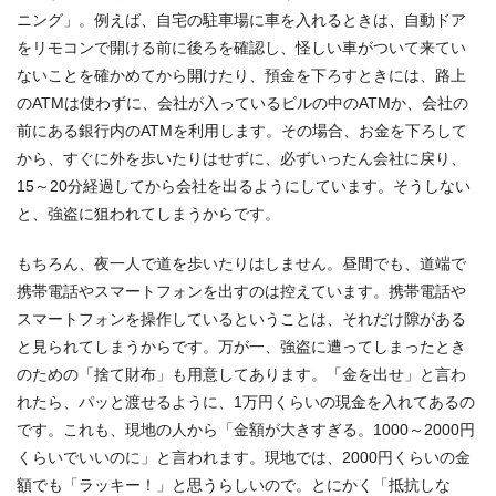
ニング」。例えば、自宅の駐車場に車を入れるときは、自動ドア
をリモコンで開ける前に後ろを確認し、怪しい車がついて来てい
ないことを確かめてから開けたり、預金を下ろすときには、路上
のATMは使わずに、会社が入っているビルの中のATMか、会社の
前にある銀行内のATMを利用します。その場合、お金を下ろして
から、すぐに外を歩いたりはせずに、必ずいったん会社に戻り、
15～20分経過してから会社を出るようにしています。そうしない
と、強盗に狙われてしまうからです。
もちろん、夜一人で道を歩いたりはしません。昼間でも、道端で
携帯電話やスマートフォンを出すのは控えています。携帯電話や
スマートフォンを操作しているということは、それだけ隙がある
と見られてしまうからです。万が一、強盗に遭ってしまったとき
のための「捨て財布」も用意してあります。「金を出せ」と言わ
れたら、パッと渡せるように、1万円くらいの現金を入れてあるの
です。これも、現地の人から「金額が大きすぎる。1000～2000円
くらいでいいのに」と言われます。現地では、2000円くらいの金
額でも「ラッキー！」と思うらしいので。とにかく「抵抗しな