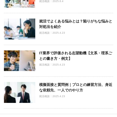
就活相談
2025.6.4
就活でよくある悩みとは？陥りがちな悩みと
対処法を紹介
就活相談
2025.4.23
IT業界で評価される志望動機【文系・理系ご
との書き方・例文】
就活相談
2025.4.23
模擬面接と質問例｜プロとの練習方法、身近
な依頼先、一人でのやり方
就活相談
2025.4.23