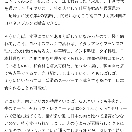
こうしてみると、私にとって、生まれ育った「東京」、中高時代
を過ごした「イギリス」、社会人として仕事を始めた兵庫県の
「尼崎」に次ぐ第4の故郷は、間違いなくここ南アフリカ共和国の
ヨハネスブルクと断言できる。
そういえば、食事についてあまり話していなかったので、軽く触
れておこう。ヨハネスブルクであれば、イタリアンやフランス料
理などの洋食はもちろん、中華料理、インド料理、タイ料理、日
本料理など、さまざまな料理が食べられる。種類や品数は限られ
ているものの、和食材も購入可能だ。納豆や豆腐は、韓国食材店
でも入手できるが、売り切れてしまっていることもしばしば。し
ょうゆにいたっては、普通のスーパーでも購入できるので、日本
食を作ることも可能だ。
とはいえ、南アフリカの特産といえば、なんといっても牛肉だ。
牛ステーキ、それもフィレステーキは300グラムくらいのボリュー
ムで普通に出てくる。量が多い割に日本の肉と比べて脂質が少な
いので、軽く食べられてしまう。肉のうまみが素晴らしくクセに
なるので、ついつい同じ店に通ってしまうほどだ。タレでも焼い