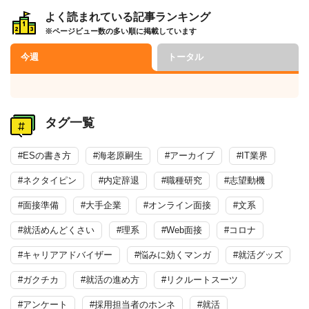
よく読まれている記事ランキング
※ページビュー数の多い順に掲載しています
今週
トータル
タグ一覧
#ESの書き方
#海老原嗣生
#アーカイブ
#IT業界
#ネクタイピン
#内定辞退
#職種研究
#志望動機
#面接準備
#大手企業
#オンライン面接
#文系
#就活めんどくさい
#理系
#Web面接
#コロナ
#キャリアアドバイザー
#悩みに効くマンガ
#就活グッズ
#ガクチカ
#就活の進め方
#リクルートスーツ
#アンケート
#採用担当者のホンネ
#就活