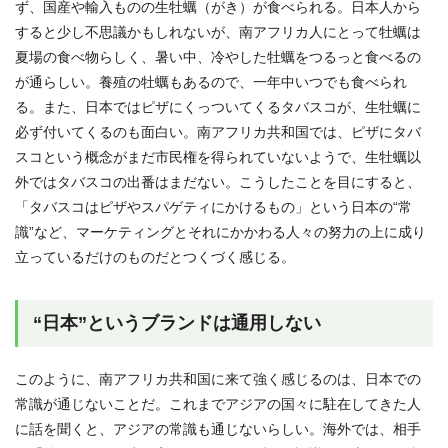
ず、国産や輸入ものの生牡蠣（がき）が食べられる。日本人から
すると少し不思議かもしれないが、南アフリカ人にとって牡蠣は
夏場の食べ物らしく、暑い中、冷やした牡蠣をつるっと食べるの
が通らしい。養殖の牡蠣もあるので、一年中いつでも食べられ
る。また、日本ではピザにくっついてくるタバスコが、生牡蠣に
必ず付いてくるのも面白い。南アフリカ共和国では、ピザにタバ
スコという概念がまだ市民権を得られていないようで、生牡蠣以
外ではタバスコの出番はまだない。こうしたことを目にすると、
「タバスコはピザやスパゲティにかけるもの」という日本の“常
識”など、マーケティングとそれにかかわる人々の努力の上に成り
立っているだけのものだとつくづく感じる。
“日本”というブランドは通用しない
このように、南アフリカ共和国に来て強く感じるのは、日本での
常識が通じないことだ。これまでアジアの国々に駐在してきた人
に話を聞くと、アジアの常識も通じないらしい。海外では、相手