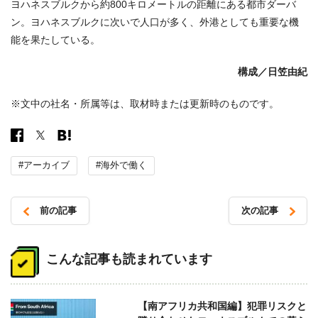
ヨハネスブルクから約800キロメートルの距離にある都市ダーバ
ン。ヨハネスブルクに次いで人口が多く、外港としても重要な機
能を果たしている。
構成／
日笠由紀
※文中の社名・所属等は、取材時または更新時のものです。
#アーカイブ
#海外で働く
前の記事
次の記事
投
稿
こんな記事も読まれています
ナ
ビ
【南アフリカ共和国編】犯罪リスクと
ゲ