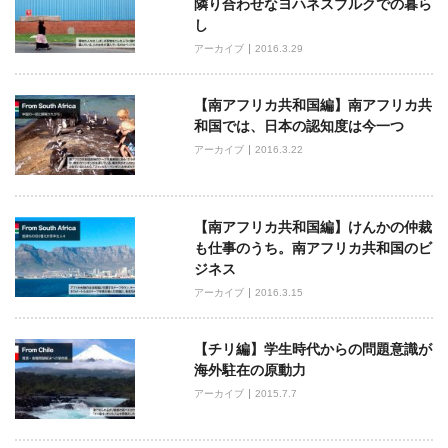
隣り合わせなヨハネスブルクでの暮ら
ー
し
シ
アーカイブ
2016.3.29
ョ
ン
【南アフリカ共和国編】南アフリカ共
和国では、日本の認知度は今一つ
アーカイブ
2016.3.22
【南アフリカ共和国編】けんかの仲裁
も仕事のうち。南アフリカ共和国のビ
ジネス
アーカイブ
2016.3.15
【チリ編】学生時代からの問題意識が
海外駐在の原動力
アーカイブ
2015.7.7