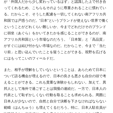
が「外国人だから少し変わっているはず」と認識した上で付き合
ってくれるため、こちらもそのように尊重されることに慣れてい
る。だからこそ、そうした配慮を一切してくれない南アフリカ共
和国では戸惑うのだ。“日本”というブランドが使えない世界で働く
ということがどれくらい難しいか、今までどれだけそのブランド
に胡坐（あぐら）をかいてきたかを感じることができるのが、南
アフリカ共和国という市場なのだろう。「日本製」と「高品質」
がすぐには結び付かない市場なのだ。だからこそ、今まで「当た
り前」と思い込んでいたことを疑うことができる。視野を広げる
にはもってこいのフィールドだ。
また、相手が理解をしていないということは、あらためて日本に
ついて語る機会が増えるので、日本の良さも悪さも自分の頭で考
えることができる。これも貴重な体験かもしれない。加えて、異
邦人として海外で過ごすことは我慢の連続だ。一方で、日本人の
代表として恥ずかしくない行動を取ることも求められる。周囲に
日本人が少ないので、自然と自分で決断を下さなければならない
範疇（はんちゅう）も増えてくるだろう。特に、日本人駐在員が