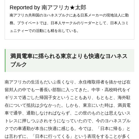
Reported by 南アフリカ★太郎
南アフリカ共和国のヨハネスブルクにある日系メーカーの現地法人に勤
務。プライベートでは、日本人サークルのリーダーとして、日本人コミ
ュニティーでの活動にも精を出している。
満員電車に揺られる東京よりも快適なヨハネス
ブルク
南アフリカの生活もだいぶ長くなり、永住権取得者を抜かせば在
留邦人の中でも一番長い部類に入ってきた。中学・高校時代をイ
ギリスで過ごした帰国子女ということもあり、もともと、海外駐
在について抵抗は少なかった。しかも、東京にいた時は、満員電
車で通学、通勤しなければならず、この世のものとは思えないス
トレスに押しつぶされそうになっていたので、今のヨハネスブル
クでの車通勤が本当に快適に感じる。今では、「日本に帰る」と
は言わずに、「日本に行ってくる」という表現をすることが多く