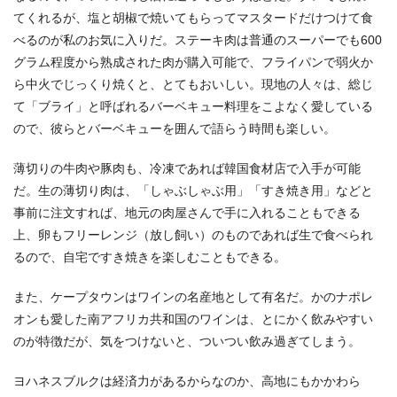
てくれるが、塩と胡椒で焼いてもらってマスタードだけつけて食
べるのが私のお気に入りだ。ステーキ肉は普通のスーパーでも600
グラム程度から熟成された肉が購入可能で、フライパンで弱火か
ら中火でじっくり焼くと、とてもおいしい。現地の人々は、総じ
て「ブライ」と呼ばれるバーベキュー料理をこよなく愛している
ので、彼らとバーベキューを囲んで語らう時間も楽しい。
薄切りの牛肉や豚肉も、冷凍であれば韓国食材店で入手が可能
だ。生の薄切り肉は、「しゃぶしゃぶ用」「すき焼き用」などと
事前に注文すれば、地元の肉屋さんで手に入れることもできる
上、卵もフリーレンジ（放し飼い）のものであれば生で食べられ
るので、自宅ですき焼きを楽しむこともできる。
また、ケープタウンはワインの名産地として有名だ。かのナポレ
オンも愛した南アフリカ共和国のワインは、とにかく飲みやすい
のが特徴だが、気をつけないと、ついつい飲み過ぎてしまう。
ヨハネスブルクは経済力があるからなのか、高地にもかかわら