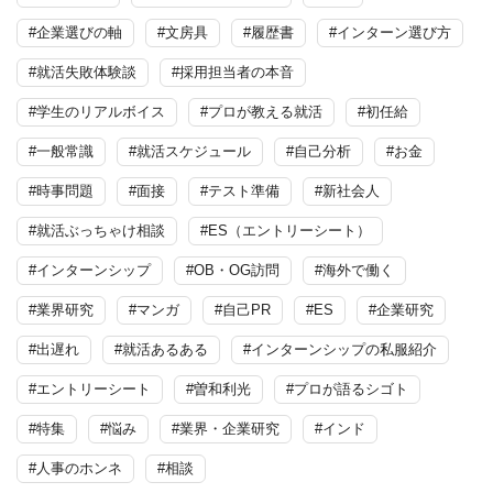
#企業選びの軸
#文房具
#履歴書
#インターン選び方
#就活失敗体験談
#採用担当者の本音
#学生のリアルボイス
#プロが教える就活
#初任給
#一般常識
#就活スケジュール
#自己分析
#お金
#時事問題
#面接
#テスト準備
#新社会人
#就活ぶっちゃけ相談
#ES（エントリーシート）
#インターンシップ
#OB・OG訪問
#海外で働く
#業界研究
#マンガ
#自己PR
#ES
#企業研究
#出遅れ
#就活あるある
#インターンシップの私服紹介
#エントリーシート
#曽和利光
#プロが語るシゴト
#特集
#悩み
#業界・企業研究
#インド
#人事のホンネ
#相談