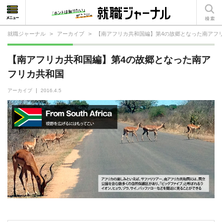
就職ジャーナル
>
アーカイブ
>
【南アフリカ共和国編】第4の故郷となった南アフ
就活相談
【南アフリカ共和国編】第4の故郷となった南ア
就活ノウハウ
フリカ共和国
仕事の選び方・ヒント
アーカイブ
2016.4.5
仕事とは？
就活コラム