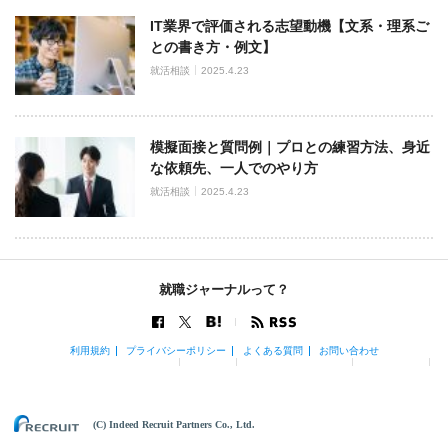
IT業界で評価される志望動機【文系・理系ご
との書き方・例文】
就活相談
2025.4.23
模擬面接と質問例｜プロとの練習方法、身近
な依頼先、一人でのやり方
就活相談
2025.4.23
就職ジャーナルって？
利用規約
プライバシーポリシー
よくある質問
お問い合わせ
(C) Indeed Recruit Partners Co., Ltd.