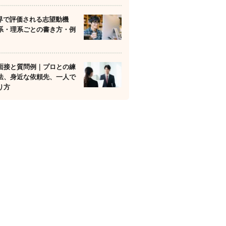
業界で評価される志望動機
系・理系ごとの書き方・例
面接と質問例｜プロとの練
法、身近な依頼先、一人で
り方