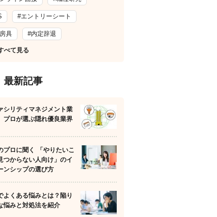
S
#エントリーシート
文房具
#内定辞退
すべて見る
最新記事
ァシリティマネジメント業
】プロが選ぶ隠れ優良業界
のプロに聞く 「やりたいこ
見つからない人向け」のイ
ーンシップの選び方
でよくある悩みとは？陥り
な悩みと対処法を紹介