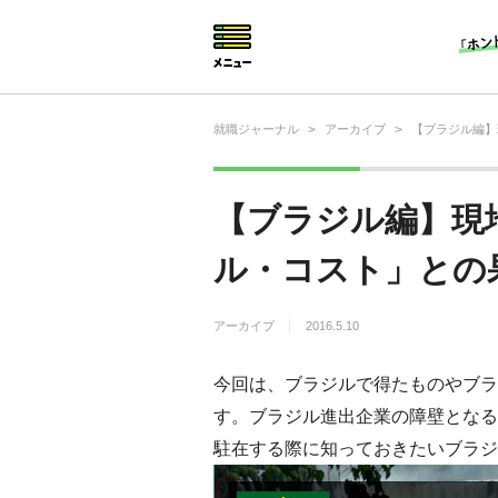
就職ジャーナル
>
アーカイブ
>
【ブラジル編】
就活相談
就活ノウハウ
【ブラジル編】現
仕事の選び方・ヒント
ル・コスト」との
仕事とは？
アーカイブ
2016.5.10
就活コラム
今回は、ブラジルで得たものやブラ
す。ブラジル進出企業の障壁となる
駐在する際に知っておきたいブラジ