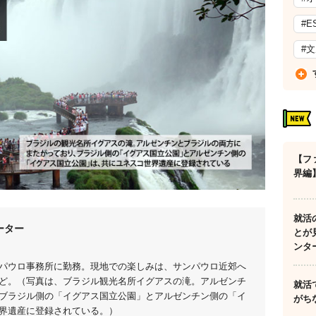
#E
#
【フ
界編
就活
ーター
とが
ンタ
パウロ事務所に勤務。現地での楽しみは、サンパウロ近郊へ
ど。（写真は、ブラジル観光名所イグアスの滝。アルゼンチ
就活
ブラジル側の「イグアス国立公園」とアルゼンチン側の「イ
がち
界遺産に登録されている。）