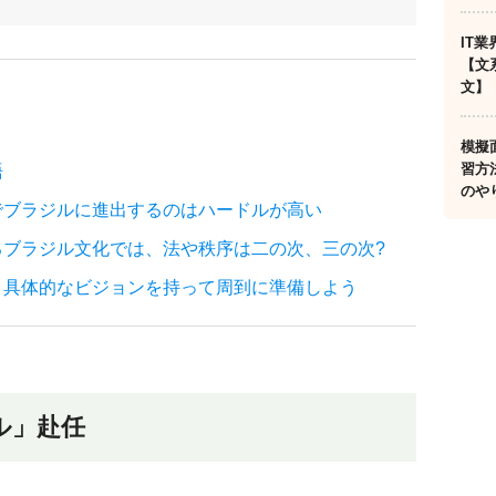
IT
【文
文】
模擬
習方
語
のや
でブラジルに進出するのはハードルが高い
るブラジル文化では、法や秩序は二の次、三の次?
、具体的なビジョンを持って周到に準備しよう
ル」赴任