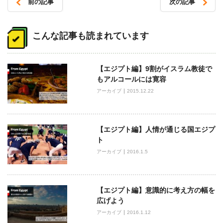
前の記事
次の記事
投
稿
こんな記事も読まれています
ナ
ビ
【エジプト編】9割がイスラム教徒で
ゲ
もアルコールには寛容
ー
アーカイブ
2015.12.22
シ
ョ
ン
【エジプト編】人情が通じる国エジプ
ト
アーカイブ
2016.1.5
【エジプト編】意識的に考え方の幅を
広げよう
アーカイブ
2016.1.12