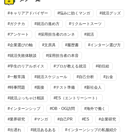
#キャリアアドバイザー
#悩みに効くマンガ
#就活グッズ
#ガクチカ
#就活の進め方
#リクルートスーツ
#アンケート
#採用担当者のホンネ
#就活
#企業選びの軸
#文房具
#履歴書
#インターン選び方
#就活失敗体験談
#採用担当者の本音
#学生のリアルボイス
#プロが教える就活
#初任給
#一般常識
#就活スケジュール
#自己分析
#お金
#時事問題
#面接
#テスト準備
#新社会人
#就活ぶっちゃけ相談
#ES（エントリーシート）
#インターンシップ
#OB・OG訪問
#海外で働く
#業界研究
#マンガ
#自己PR
#ES
#企業研究
#出遅れ
#就活あるある
#インターンシップの私服紹介