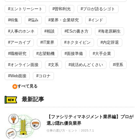
#エントリーシート
#曽和利光
#プロが語るシゴト
#特集
#悩み
#業界・企業研究
#インド
#人事のホンネ
#相談
#ESの書き方
#海老原嗣生
#アーカイブ
#IT業界
#ネクタイピン
#内定辞退
#職種研究
#志望動機
#面接準備
#大手企業
#オンライン面接
#文系
#就活めんどくさい
#理系
#Web面接
#コロナ
すべて見る
最新記事
【ファシリティマネジメント業界編】プロが
選ぶ隠れ優良業界
仕事の選び方・ヒント
2025.7.1