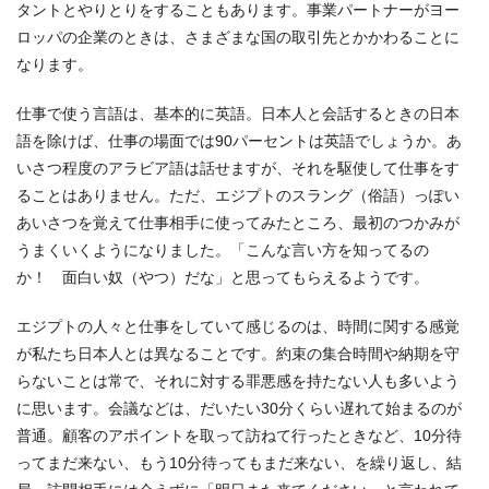
タントとやりとりをすることもあります。事業パートナーがヨー
ロッパの企業のときは、さまざまな国の取引先とかかわることに
なります。
仕事で使う言語は、基本的に英語。日本人と会話するときの日本
語を除けば、仕事の場面では90パーセントは英語でしょうか。あ
いさつ程度のアラビア語は話せますが、それを駆使して仕事をす
ることはありません。ただ、エジプトのスラング（俗語）っぽい
あいさつを覚えて仕事相手に使ってみたところ、最初のつかみが
うまくいくようになりました。「こんな言い方を知ってるの
か！ 面白い奴（やつ）だな」と思ってもらえるようです。
エジプトの人々と仕事をしていて感じるのは、時間に関する感覚
が私たち日本人とは異なることです。約束の集合時間や納期を守
らないことは常で、それに対する罪悪感を持たない人も多いよう
に思います。会議などは、だいたい30分くらい遅れて始まるのが
普通。顧客のアポイントを取って訪ねて行ったときなど、10分待
ってまだ来ない、もう10分待ってもまだ来ない、を繰り返し、結