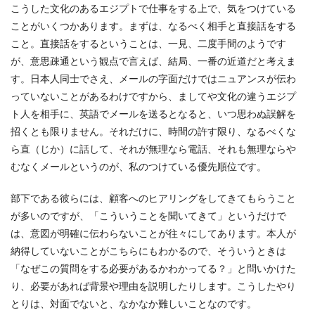
こうした文化のあるエジプトで仕事をする上で、気をつけている
ことがいくつかあります。まずは、なるべく相手と直接話をする
こと。直接話をするということは、一見、二度手間のようです
が、意思疎通という観点で言えば、結局、一番の近道だと考えま
す。日本人同士でさえ、メールの字面だけではニュアンスが伝わ
っていないことがあるわけですから、ましてや文化の違うエジプ
ト人を相手に、英語でメールを送るとなると、いつ思わぬ誤解を
招くとも限りません。それだけに、時間の許す限り、なるべくな
ら直（じか）に話して、それが無理なら電話、それも無理ならや
むなくメールというのが、私のつけている優先順位です。
部下である彼らには、顧客へのヒアリングをしてきてもらうこと
が多いのですが、「こういうことを聞いてきて」というだけで
は、意図が明確に伝わらないことが往々にしてあります。本人が
納得していないことがこちらにもわかるので、そういうときは
「なぜこの質問をする必要があるかわかってる？」と問いかけた
り、必要があれば背景や理由を説明したりします。こうしたやり
とりは、対面でないと、なかなか難しいことなのです。