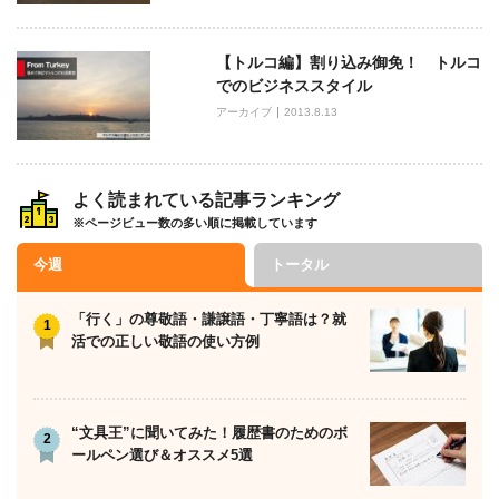
【トルコ編】割り込み御免！ トルコ
でのビジネススタイル
アーカイブ
2013.8.13
よく読まれている記事ランキング
※ページビュー数の多い順に掲載しています
今週
トータル
「行く」の尊敬語・謙譲語・丁寧語は？就
活での正しい敬語の使い方例
“文具王”に聞いてみた！履歴書のためのボ
ールペン選び＆オススメ5選