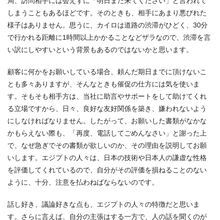
局、訪問相手には会えずに「明日また来てください」と言われて
しまうこともあるほどです。そのときも、相手にあまり悪びれた
様子はありません。思うに、カイロは道路の渋滞がひどく、30分
で行かれる距離に1時間以上かかることなどザラなので、渋滞を言
い訳にしやすいという背景もあるのではないかと思います。
顧客に何かをお願いしている場合、頼んだ期日までに頂けないこ
とも多々ありますが、そんなときも催促の仕方には気を使いま
す。そもそも相手方は、当社に助言やサポートをして助けてくれ
る立場ですから、日々、良好な友好関係を築き、嫌われないよう
にしなければなりません。したがって、お願いした書類がなかな
かもらえない際も、「再度、電話してごめんなさい」と謝った上
で、なぜ急ぎでその書類が欲しいのか、その理由を説明してお願
いします。エジプトの人々は、日本の技術や日本人の謙虚な性格
を評価してくれているので、自分がその評価を損ねることのない
ように、十分、注意を払わねばならないのです。
話し好き、議論好きな点も、エジプトの人々の特徴だと思いま
す。さらに言えば、自分の主張はする一方で、人の話を聞くのが