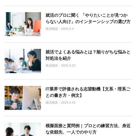
就活のプロに聞く 「やりたいことが見つか
らない人向け」のインターンシップの選び方
就活相談
2025.6.4
就活でよくある悩みとは？陥りがちな悩みと
対処法を紹介
就活相談
2025.4.23
IT業界で評価される志望動機【文系・理系ご
との書き方・例文】
就活相談
2025.4.23
模擬面接と質問例｜プロとの練習方法、身近
な依頼先、一人でのやり方