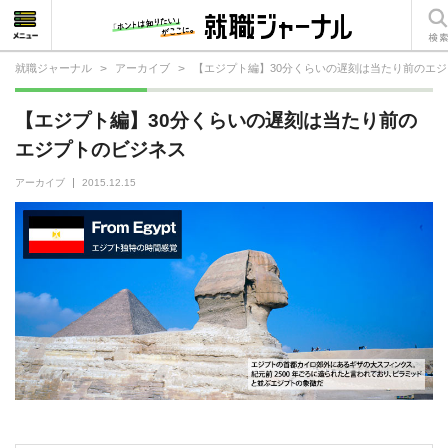
就職ジャーナル
>
アーカイブ
>
【エジプト編】30分くらいの遅刻は当たり前のエ
就活相談
【エジプト編】30分くらいの遅刻は当たり前の
就活ノウハウ
エジプトのビジネス
仕事の選び方・ヒント
アーカイブ
2015.12.15
仕事とは？
就活コラム