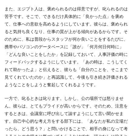
また、エジプト人は、褒められるのは得意ですが、叱られるのは
苦手です。そこで、できるだけ具体的に「良かった点」を褒め
て、仕事への意欲を高めるようにしています。彼らは、褒められ
ると気持ち良くなり、仕事の質が上がる傾向があるからです。そ
のために、私は普段からスタッフが何か良いことをするたびに、
携帯やパソコンのデータベースに「誰が」「何月何日何時に」
「どんな良いことをしたか」を記録しておいて、人事評価の時に
フィードバックするようにしています。「あの時は、こうしてく
れて助かったよ」と伝えると、彼らも「自分のことを、そこまで
見てくれていたのか」と再認識して、今後も引き続き評価される
ようなことをしようと奮起してくれるようです。
一方で、叱るときは叱ります。しかし、公の場所では怒りませ
ん。彼らは、とてもプライドが高いからです。そのため、注意を
するときは、会議室に呼び出して諭すようにして言い聞かせま
す。自己中心的な考え方をする部下には、「あなたが私の立場だ
ったら、どう思う？」と問いかけることで、相手の身になって考