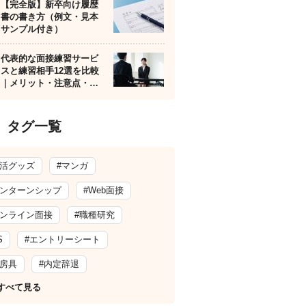
【完全版】新卒向け履歴
書の書き方（例文・見本
サンプル付き）
代表的な面接練習サービ
スと練習相手12選を比較
｜メリット・注意点・…
タグ一覧
就活グッズ
#マンガ
インターンシップ
#Web面接
オンライン面接
#職種研究
S
#エントリーシート
文房具
#内定辞退
すべて見る