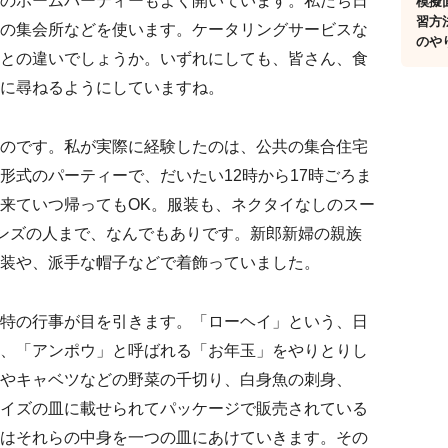
のホームパーティーもよく開いています。私たち日
模擬
習方
の集会所などを使います。ケータリングサービスな
のや
との違いでしょうか。いずれにしても、皆さん、食
に尋ねるようにしていますね。
のです。私が実際に経験したのは、公共の集合住宅
形式のパーティーで、だいたい12時から17時ごろま
来ていつ帰ってもOK。服装も、ネクタイなしのスー
ンズの人まで、なんでもありです。新郎新婦の親族
装や、派手な帽子などで着飾っていました。
特の行事が目を引きます。「ローヘイ」という、日
、「アンポウ」と呼ばれる「お年玉」をやりとりし
やキャベツなどの野菜の千切り、白身魚の刺身、
イズの皿に載せられてパッケージで販売されている
はそれらの中身を一つの皿にあけていきます。その