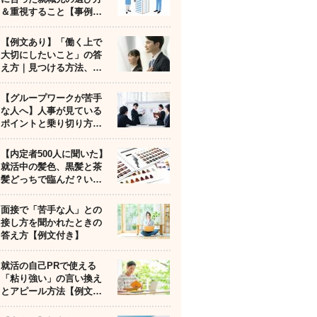
＆重視すること【事例…
【例文あり】「働く上で
大切にしたいこと」の答
え方｜見つける方法、…
【グループワークが苦手
な人へ】人事が見ている
ポイントと乗り切り方…
【内定者500人に聞いた】
就活中の髪色、黒髪と茶
髪どっちで臨んだ？い…
面接で「苦手な人」との
接し方を聞かれたときの
答え方【例文付き】
就活の自己PRで使える
「粘り強い」の言い換え
とアピール方法【例文…