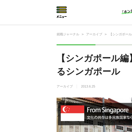
就職ジャーナル
>
アーカイブ
>
【シンガポール
就活相談
就活ノウハウ
【シンガポール編
仕事の選び方・ヒント
るシンガポール
仕事とは？
アーカイブ
2013.6.25
就活コラム