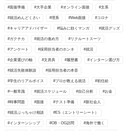
#面接準備
#大手企業
#オンライン面接
#文系
#就活めんどくさい
#理系
#Web面接
#コロナ
#キャリアアドバイザー
#悩みに効くマンガ
#就活グッズ
#ガクチカ
#就活の進め方
#リクルートスーツ
#アンケート
#採用担当者のホンネ
#就活
#企業選びの軸
#文房具
#履歴書
#インターン選び方
#就活失敗体験談
#採用担当者の本音
#学生のリアルボイス
#プロが教える就活
#初任給
#一般常識
#就活スケジュール
#自己分析
#お金
#時事問題
#面接
#テスト準備
#新社会人
#就活ぶっちゃけ相談
#ES（エントリーシート）
#インターンシップ
#OB・OG訪問
#海外で働く