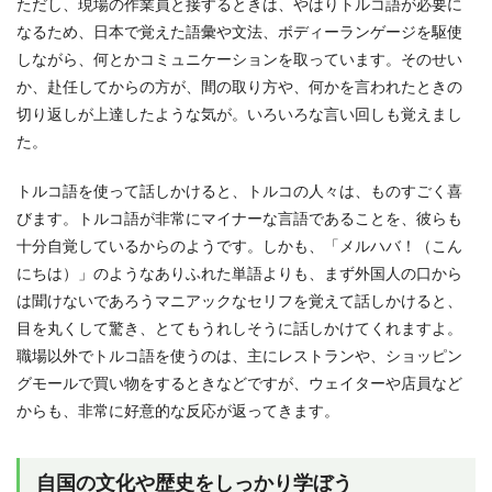
ただし、現場の作業員と接するときは、やはりトルコ語が必要に
なるため、日本で覚えた語彙や文法、ボディーランゲージを駆使
しながら、何とかコミュニケーションを取っています。そのせい
か、赴任してからの方が、間の取り方や、何かを言われたときの
切り返しが上達したような気が。いろいろな言い回しも覚えまし
た。
トルコ語を使って話しかけると、トルコの人々は、ものすごく喜
びます。トルコ語が非常にマイナーな言語であることを、彼らも
十分自覚しているからのようです。しかも、「メルハバ！（こん
にちは）」のようなありふれた単語よりも、まず外国人の口から
は聞けないであろうマニアックなセリフを覚えて話しかけると、
目を丸くして驚き、とてもうれしそうに話しかけてくれますよ。
職場以外でトルコ語を使うのは、主にレストランや、ショッピン
グモールで買い物をするときなどですが、ウェイターや店員など
からも、非常に好意的な反応が返ってきます。
自国の文化や歴史をしっかり学ぼう