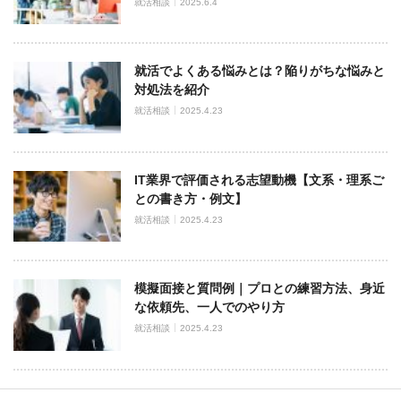
就活相談
2025.6.4
就活でよくある悩みとは？陥りがちな悩みと
対処法を紹介
就活相談
2025.4.23
IT業界で評価される志望動機【文系・理系ご
との書き方・例文】
就活相談
2025.4.23
模擬面接と質問例｜プロとの練習方法、身近
な依頼先、一人でのやり方
就活相談
2025.4.23