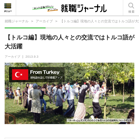
就職ジャーナル
>
アーカイブ
>
【トルコ編】現地の人々との交流ではトルコ語が大
就活相談
【トルコ編】現地の人々との交流ではトルコ語が
就活ノウハウ
大活躍
仕事の選び方・ヒント
アーカイブ
2013.9.3
仕事とは？
就活コラム