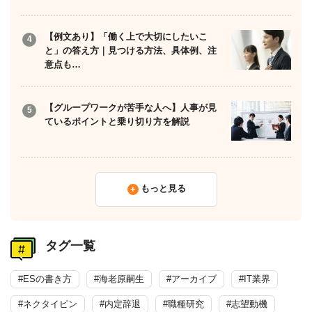
【例文あり】「働く上で大切にしたいこ
と」の答え方｜見つける方法、具体例、注
意点も…
【グループワークが苦手な人へ】人事が見
ているポイントと乗り切り方を解説
もっと見る
タグ一覧
#ESの書き方
#海老原嗣生
#アーカイブ
#IT業界
#ネクタイピン
#内定辞退
#職種研究
#志望動機