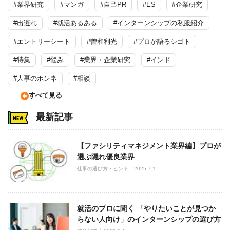
#業界研究
#マンガ
#自己PR
#ES
#企業研究
#出遅れ
#就活あるある
#インターンシップの私服紹介
#エントリーシート
#曽和利光
#プロが語るシゴト
#特集
#悩み
#業界・企業研究
#インド
#人事のホンネ
#相談
すべて見る
最新記事
【ファシリティマネジメント業界編】プロが
選ぶ隠れ優良業界
仕事の選び方・ヒント
2025.7.1
就活のプロに聞く 「やりたいことが見つか
らない人向け」のインターンシップの選び方