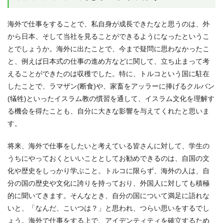
海外で仕事をすることで、私自身が成長できたなと思うのは、外
から日本、そして当社を見ることができるようになったというこ
とでしょうか。海外に出たことで、今まで疑問に思わなかったこ
と、例えば日本式の仕事の進め方などに関して、立ち止まって考
えることができたのは収穫でした。特に、トルコという国に駐在
したことで、ラマザン(断食)や、家畜をアッラーに捧げるクルバン
(犠牲)といったイスラム教の慣習を通して、イスラム文化を理解す
る機会を得たことも、自分に大きな影響を与えてくれたと思いま
す。
将来、海外で仕事をしたいと考えている皆さんに対して、学生の
うちにやっておくといいこととしてお勧めできるのは、自国の文
化や歴史をしっかり学ぶこと。トルコに限らず、海外の人は、自
分の国の歴史や文化に誇りを持っており、外国人に対しても積極
的に聞いてきます。そんなとき、自分の国について満足に語れな
いと、「なんだ、こいつは？」と思われ、つらい思いをするでし
ょう。海外で仕事をする上で、アイデンティティを確立するため