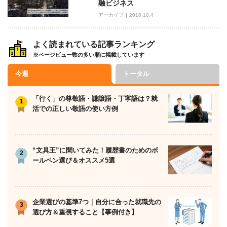
融ビジネス
アーカイブ
2016.10.4
よく読まれている記事ランキング
※ページビュー数の多い順に掲載しています
今週
トータル
「行く」の尊敬語・謙譲語・丁寧語は？就
活での正しい敬語の使い方例
“文具王”に聞いてみた！履歴書のためのボ
ールペン選び＆オススメ5選
企業選びの基準7つ｜自分に合った就職先の
選び方＆重視すること【事例付き】