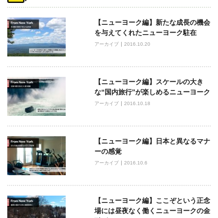
ビ
【ニューヨーク編】新たな成長の機会
ゲ
を与えてくれたニューヨーク駐在
ー
アーカイブ
2016.10.20
シ
ョ
ン
【ニューヨーク編】スケールの大き
な“国内旅行”が楽しめるニューヨーク
アーカイブ
2016.10.18
【ニューヨーク編】日本と異なるマナ
ーの感覚
アーカイブ
2016.10.6
【ニューヨーク編】ここぞという正念
場には昼夜なく働くニューヨークの金